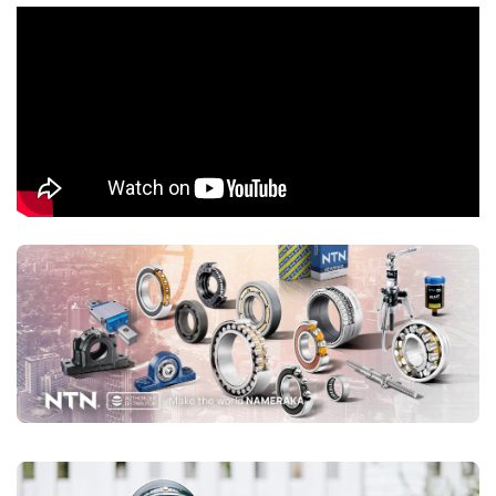
chọn mua đúng vòng bi NTN chính hãng Bạn nên lựa chọn
Đại lý uỷ
quyền NTN
để đảm nguồn gốc sản phẩm chính hãng. VOBICO
(
vongbiNTN.com
) là
Đại lý uỷ quyền vòng bi NTN chính hãng
tại Việt Nam
. Liên hệ ngay với chúng tôi nếu Bạn cần tư vấn loại
vòng bi NTN phù hợp với ứng dụng của mình.