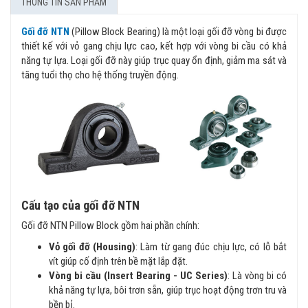
THÔNG TIN SẢN PHẨM
Gối đỡ NTN
(Pillow Block Bearing) là một loại gối đỡ vòng bi được
thiết kế với vỏ gang chịu lực cao, kết hợp với vòng bi cầu có khả
năng tự lựa. Loại gối đỡ này giúp trục quay ổn định, giảm ma sát và
tăng tuổi thọ cho hệ thống truyền động.
Cấu tạo của gối đỡ NTN
Gối đỡ NTN Pillow Block gồm hai phần chính:
Vỏ gối đỡ (Housing)
: Làm từ gang đúc chịu lực, có lỗ bắt
vít giúp cố định trên bề mặt lắp đặt.
Vòng bi cầu (Insert Bearing - UC Series)
: Là vòng bi có
khả năng tự lựa, bôi trơn sẵn, giúp trục hoạt động trơn tru và
bền bỉ.