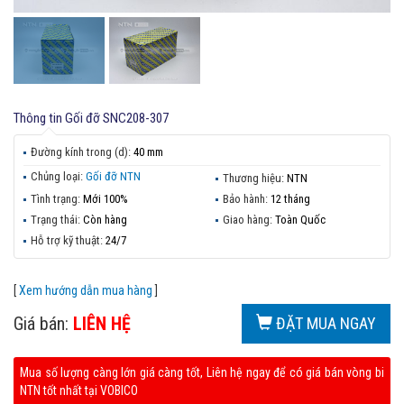
Thông tin
Gối đỡ SNC208-307
Đường kính trong (d):
40 mm
Chủng loại:
Gối đỡ NTN
Thương hiệu:
NTN
Tình trạng:
Mới 100%
Bảo hành:
12 tháng
Trạng thái:
Còn hàng
Giao hàng:
Toàn Quốc
Hỗ trợ kỹ thuật:
24/7
[
Xem hướng dẫn mua hàng
]
Giá bán:
LIÊN HỆ
ĐẶT MUA NGAY
Mua số lượng càng lớn giá càng tốt, Liên hệ ngay để có giá bán vòng bi
NTN tốt nhất tại VOBICO