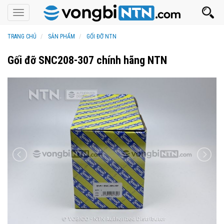
Toggle
navigation
TRANG CHỦ
SẢN PHẨM
GỐI ĐỠ NTN
Gối đỡ SNC208-307 chính hãng NTN