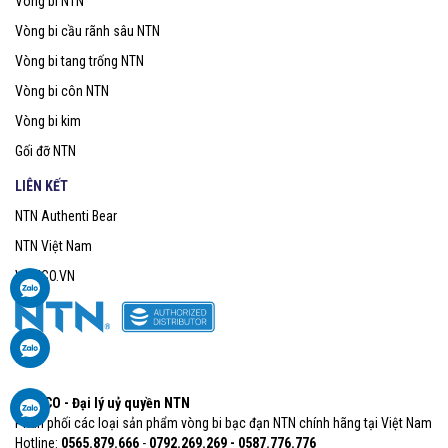
Vòng bi NTN
Vòng bi cầu rãnh sâu NTN
Vòng bi tang trống NTN
Vòng bi côn NTN
Vòng bi kim
Gối đỡ NTN
LIÊN KẾT
NTN Authenti Bear
NTN Việt Nam
VOBICO.VN
VOBICO - Đại lý uỷ quyền NTN
Phân phối các loại sản phẩm vòng bi bạc đạn NTN chính hãng tại Việt Nam
Hotline:
0565.879.666​
-
0792.269.269 - 0587.776.776