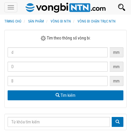
Toggle
navigation
TRANG CHỦ
SẢN PHẨM
VÒNG BI NTN
VÒNG BI CHẶN TRỤC NTN
Tìm theo thông số vòng bi:
mm
mm
mm
Tìm kiếm