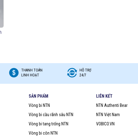
)
trục)
h
ảm bảo độ bền.
THANH TOÁN
HỖ TRỢ
 tự lựa giúp vận hành êm ái.
LINH HOẠT
24/7
g chịu tải trọng cao.
nghiệp, băng tải, động cơ,...
SẢN PHẨM
LIÊN KẾT
Vòng bi NTN
NTN Authenti Bear
Vòng bi cầu rãnh sâu NTN
NTN Việt Nam
Vòng bi tang trống NTN
VOBICO.VN
Vòng bi côn NTN