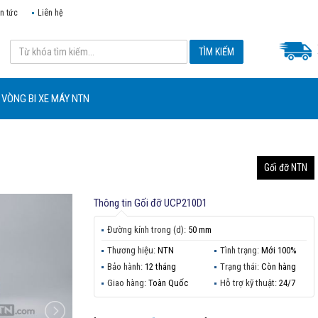
in tức
Liên hệ
VÒNG BI XE MÁY NTN
Gối đỡ NTN
Thông tin
Gối đỡ UCP210D1
Đường kính trong (d):
50 mm
Thương hiệu:
NTN
Tình trạng:
Mới 100%
Bảo hành:
12 tháng
Trạng thái:
Còn hàng
Giao hàng:
Toàn Quốc
Hỗ trợ kỹ thuật:
24/7