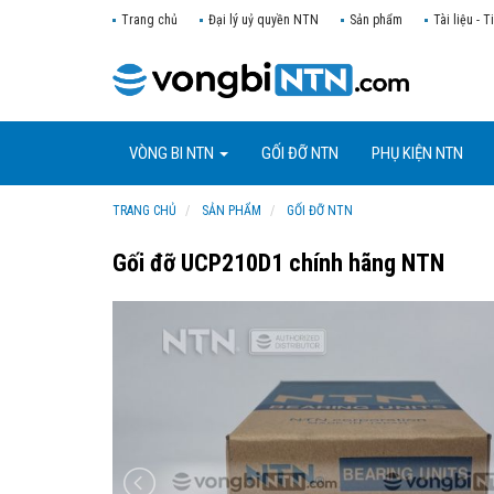
Trang chủ
Đại lý uỷ quyền NTN
Sản phẩm
Tài liệu - T
VÒNG BI NTN
GỐI ĐỠ NTN
PHỤ KIỆN NTN
TRANG CHỦ
SẢN PHẨM
GỐI ĐỠ NTN
Gối đỡ UCP210D1 chính hãng NTN