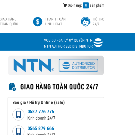
Giỏ hàng:
0
sản phẩm
GIAO HÀNG
THANH TOÁN
HỖ TRỢ
TOÀN QUỐC
LINH HOẠT
24/7
VOBICO - ĐẠI LÝ UỶ QUYỀN NTN
NTN AUTHORIZED DISTRIBUTOR
Báo giá / Hỗ trợ Online (zalo)
0587 776 776
Kinh doanh 24/7
0565 879 666
Kinh doanh 24/7