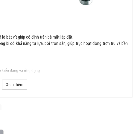
 lỗ bắt vít giúp cố định trên bề mặt lắp đặt.
òng bi có khả năng tự lựa, bôi trơn sẵn, giúp trục hoạt động trơn tru và bền
 kiểu dáng và ứng dụng:
Xem thêm
25mm đến 35mm).
ặt.