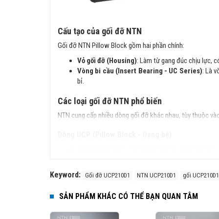
Cấu tạo của gối đỡ NTN
Gối đỡ NTN Pillow Block gồm hai phần chính:
Vỏ gối đỡ (Housing)
: Làm từ gang đúc chịu lực, có
Vòng bi cầu (Insert Bearing - UC Series)
: Là v
bỉ.
Các loại gối đỡ NTN phổ biến
NTN cung cấp nhiều dòng gối đỡ khác nhau, tùy thuộc vào
Dòng UCP (Pillow Block - Dạng bệ)
Thông dụng nhất, có chân đế dài với hai lỗ bắt vít.
Ví dụ:
UCP205, UCP206, UCP207
(cho trục từ 
Keyword:
Gối đỡ UCP210D1
NTN UCP210D1
gối UCP210D1
Dòng UCF (Flange Bearing - Dạng bích vuông)
Thiết kế bích vuông 4 lỗ giúp gắn cố định trên bề m
SẢN PHẨM KHÁC CÓ THỂ BẠN QUAN TÂM
Ví dụ:
UCF204, UCF205, UCF206
.