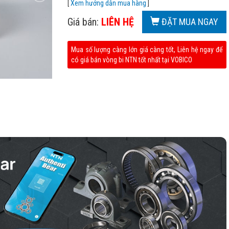
[
Xem hướng dẫn mua hàng
]
Giá bán:
LIÊN HỆ
ĐẶT MUA NGAY
Mua số lượng càng lớn giá càng tốt, Liên hệ ngay để
có giá bán vòng bi NTN tốt nhất tại VOBICO