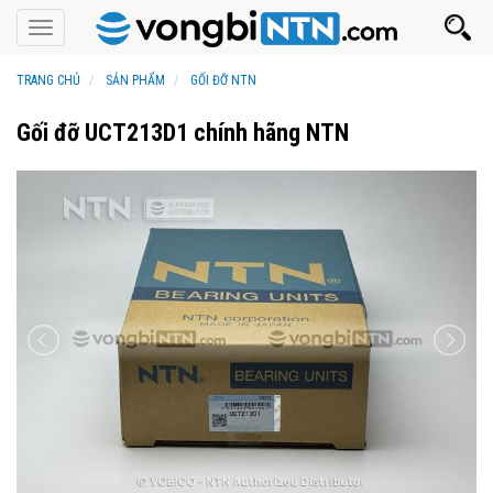
Toggle
navigation
TRANG CHỦ
SẢN PHẨM
GỐI ĐỠ NTN
Gối đỡ UCT213D1 chính hãng NTN