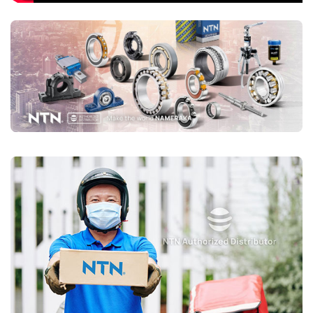
chọn mua đúng vòng bi NTN chính hãng Bạn nên lựa chọn
Đại lý uỷ
quyền NTN
để đảm nguồn gốc sản phẩm chính hãng. VOBICO
(
vongbiNTN.com
) là
Đại lý uỷ quyền vòng bi NTN chính hãng
tại Việt Nam
. Liên hệ ngay với chúng tôi nếu Bạn cần tư vấn loại
vòng bi NTN phù hợp với ứng dụng của mình.