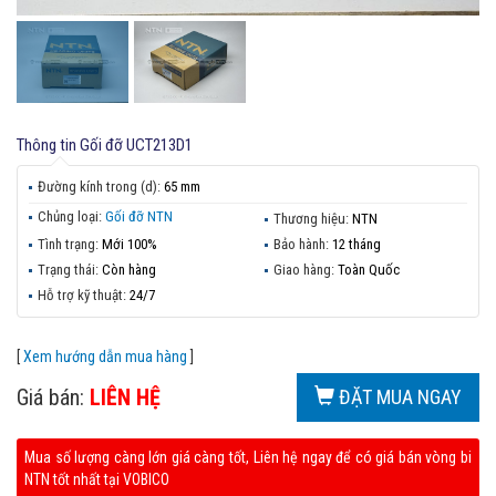
Thông tin
Gối đỡ UCT213D1
Đường kính trong (d):
65 mm
Chủng loại:
Gối đỡ NTN
Thương hiệu:
NTN
Tình trạng:
Mới 100%
Bảo hành:
12 tháng
Trạng thái:
Còn hàng
Giao hàng:
Toàn Quốc
Hỗ trợ kỹ thuật:
24/7
[
Xem hướng dẫn mua hàng
]
Giá bán:
LIÊN HỆ
ĐẶT MUA NGAY
Mua số lượng càng lớn giá càng tốt, Liên hệ ngay để có giá bán vòng bi
NTN tốt nhất tại VOBICO