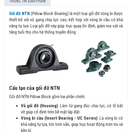
THÔNG TIN SẢN PHẨM
Gối đỡ NTN
(Pillow Block Bearing) là một loại gối đỡ vòng bi được
thiết kế với vỏ gang chịu lực cao, kết hợp với vòng bi cầu có khả
năng tự lựa. Loại gối đỡ này giúp trục quay ổn định, giảm ma sát và
tăng tuổi thọ cho hệ thống truyền động.
Cấu tạo của gối đỡ NTN
Gối đỡ NTN Pillow Block gồm hai phần chính:
Vỏ gối đỡ (Housing)
: Làm từ gang đúc chịu lực, có lỗ bắt
vít giúp cố định trên bề mặt lắp đặt.
Vòng bi cầu (Insert Bearing - UC Series)
: Là vòng bi có
khả năng tự lựa, bôi trơn sẵn, giúp trục hoạt động trơn tru và
bền bỉ.