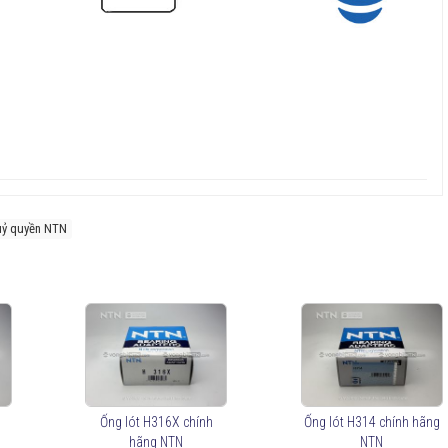
 uỷ quyền NTN
Ống lót H316X chính
Ống lót H314 chính hãng
hãng NTN
NTN