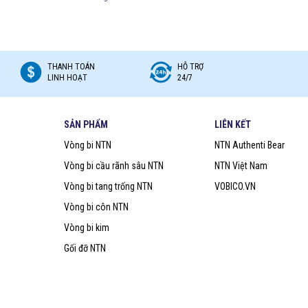
THANH TOÁN
HỖ TRỢ
LINH HOẠT
24/7
SẢN PHẨM
LIÊN KẾT
Vòng bi NTN
NTN Authenti Bear
Vòng bi cầu rãnh sâu NTN
NTN Việt Nam
Vòng bi tang trống NTN
VOBICO.VN
Vòng bi côn NTN
Vòng bi kim
Gối đỡ NTN