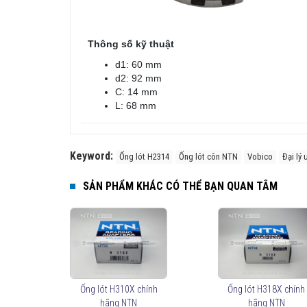
Thông số kỹ thuật
d1: 60 mm
d2: 92 mm
C: 14 mm
L: 68 mm
Keyword:
Ống lót H2314
Ống lót côn NTN
Vobico
Đại lý
SẢN PHẨM KHÁC CÓ THỂ BẠN QUAN TÂM
Ống lót H310X chính
Ống lót H318X chính
hãng NTN
hãng NTN