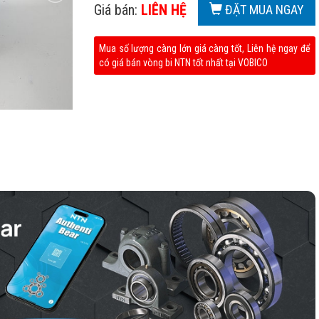
Giá bán:
LIÊN HỆ
ĐẶT MUA NGAY
Mua số lượng càng lớn giá càng tốt, Liên hệ ngay để
có giá bán vòng bi NTN tốt nhất tại VOBICO