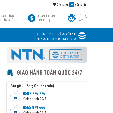
Giỏ hàng:
0
sản phẩm
GIAO HÀNG
THANH TOÁN
HỖ TRỢ
TOÀN QUỐC
LINH HOẠT
24/7
VOBICO - ĐẠI LÝ UỶ QUYỀN NTN
NTN AUTHORIZED DISTRIBUTOR
Báo giá / Hỗ trợ Online (zalo)
0587 776 776
Kinh doanh 24/7
0565 879 666
Kinh doanh 24/7