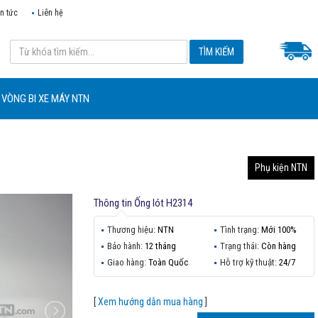
in tức
Liên hệ
VÒNG BI XE MÁY NTN
Phụ kiện NTN
Thông tin
Ống lót H2314
Thương hiệu:
NTN
Tình trạng:
Mới 100%
Bảo hành:
12 tháng
Trạng thái:
Còn hàng
Giao hàng:
Toàn Quốc
Hỗ trợ kỹ thuật:
24/7
[
Xem hướng dẫn mua hàng
]