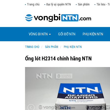
Trang chủ
Đại lý uỷ quyền NTN
Sản phẩm
Tài liệu - T
VÒNG BI NTN
GỐI ĐỠ NTN
PHỤ KIỆN NTN
TRANG CHỦ
SẢN PHẨM
PHỤ KIỆN NTN
Ống lót H2314 chính hãng NTN