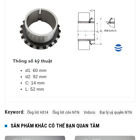
Thông số kỹ thuật
d1: 60 mm
d2: 92 mm
C: 14 mm
L: 52 mm
Keyword:
Ống lót H314
Ống lót côn NTN
Vobico
Đại lý uỷ quyền NTN
SẢN PHẨM KHÁC CÓ THỂ BẠN QUAN TÂM