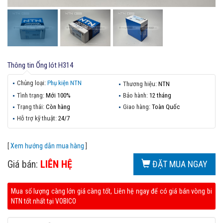
Thông tin
Ống lót H314
Chủng loại:
Phụ kiện NTN
Thương hiệu:
NTN
Tình trạng:
Mới 100%
Bảo hành:
12 tháng
Trạng thái:
Còn hàng
Giao hàng:
Toàn Quốc
Hỗ trợ kỹ thuật:
24/7
[
Xem hướng dẫn mua hàng
]
Giá bán:
LIÊN HỆ
ĐẶT MUA NGAY
Mua số lượng càng lớn giá càng tốt, Liên hệ ngay để có giá bán vòng bi
NTN tốt nhất tại VOBICO