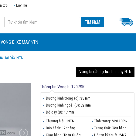
in tức
Liên hệ
VÒNG BI XE MÁY NTN
ỰA HAI DÃY NTN
Vòng bi cầu tự lựa hai dãy NTN
Thông tin
Vòng bi 1207SK
Đường kính trong (d):
35 mm
Đường kính ngoài (D):
72 mm
Độ dày (B):
17 mm
Thương hiệu:
NTN
Tình trạng:
Mới 100%
Bảo hành:
12 tháng
Trạng thái:
Còn hàng
Giao hàng:
Toàn Quốc
Hỗ trợ kỹ thuật:
24/7