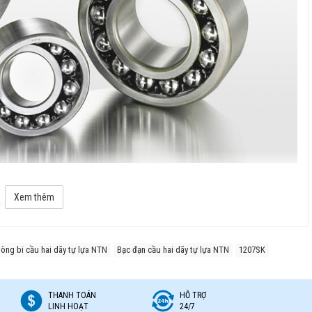
Xem thêm
 NTN
vòng bi cầu hai dãy tự lựa NTN
Bạc đạn cầu hai dãy tự lựa NTN
1207SK
có thể dịch chuyển và tự điều chỉnh góc khi trục bị lệch.
THANH TOÁN
HỖ TRỢ
LINH HOẠT
24/7