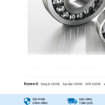
Cấu tạo chính của vòng bi cầu tự lựa hai dãy
Vòng bi cầu tự lựa hai dãy NTN bao gồm các bộ phận sau:
Vòng ngoài (Outer Ring)
Keyword:
Vòng bi 1207SK
bạc đạn 1207SK
NTN 1207SK
Có
một rãnh lăn hình cầu
giúp các viên bi 
Vòng trong (Inner Ring)
SẢN PHẨM
GIAO HÀNG
Có hai rãnh lăn để chứa hai dãy bi.
CHÍNH HÃNG
TOÀN QUỐC