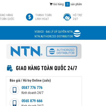
Giỏ hàng:
0
sản phẩm
GIAO HÀNG
THANH TOÁN
HỖ TRỢ
TOÀN QUỐC
LINH HOẠT
24/7
VOBICO - ĐẠI LÝ UỶ QUYỀN NTN
NTN AUTHORIZED DISTRIBUTOR
Báo giá / Hỗ trợ Online (zalo)
0587 776 776
Kinh doanh 24/7
0565 879 666
Kinh doanh 24/7