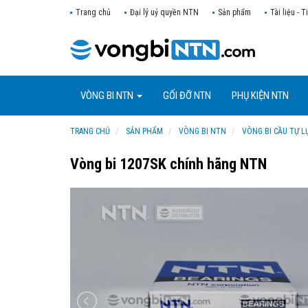
Trang chủ
Đại lý uỷ quyền NTN
Sản phẩm
Tài liệu - T
VÒNG BI NTN
GỐI ĐỠ NTN
PHỤ KIỆN NTN
TRANG CHỦ
SẢN PHẨM
VÒNG BI NTN
VÒNG BI CẦU TỰ L
Vòng bi 1207SK chính hãng NTN