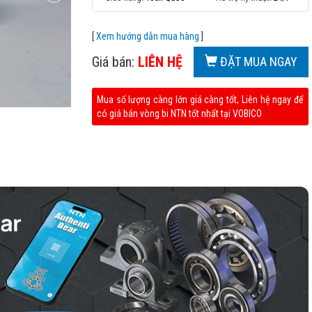
[
Xem hướng dẫn mua hàng
]
Giá bán:
LIÊN HỆ
ĐẶT MUA NGAY
Mua số lượng càng lớn giá càng tốt, Liên hệ ngay để
có giá bán vòng bi NTN tốt nhất tại VOBICO