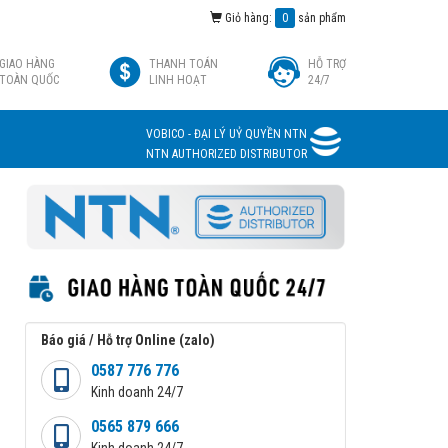
Giỏ hàng:
0
sản phẩm
GIAO HÀNG
THANH TOÁN
HỖ TRỢ
TOÀN QUỐC
LINH HOẠT
24/7
VOBICO - ĐẠI LÝ UỶ QUYỀN NTN
NTN AUTHORIZED DISTRIBUTOR
Báo giá / Hỗ trợ Online (zalo)
0587 776 776
Kinh doanh 24/7
0565 879 666
Kinh doanh 24/7