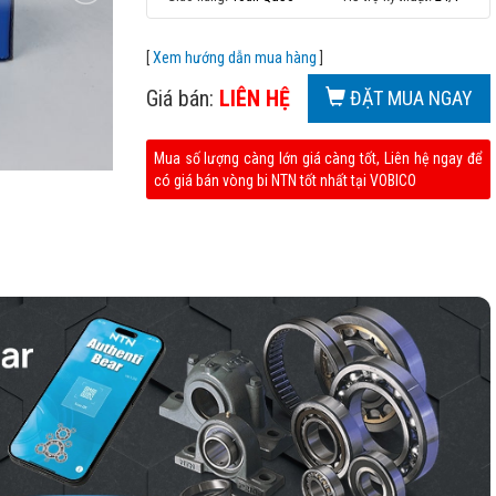
[
Xem hướng dẫn mua hàng
]
Giá bán:
LIÊN HỆ
ĐẶT MUA NGAY
Mua số lượng càng lớn giá càng tốt, Liên hệ ngay để
có giá bán vòng bi NTN tốt nhất tại VOBICO