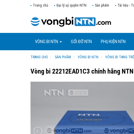
Trang chủ
Đại lý uỷ quyền NTN
Sản phẩm
Tài liệu - T
VÒNG BI NTN
GỐI ĐỠ NTN
PHỤ KIỆN NTN
TRANG CHỦ
SẢN PHẨM
VÒNG BI NTN
VÒNG BI TANG TR
Vòng bi 22212EAD1C3 chính hãng NTN