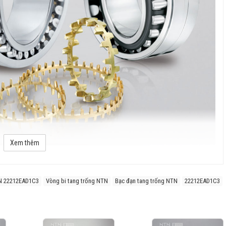
Xem thêm
i do lắp đặt không chính xác.
N 22212EAD1C3
Vòng bi tang trống NTN
Bạc đạn tang trống NTN
22212EAD1C3
 tải dọc trục theo cả hai hướng.
 lượng cao và công nghệ nhiệt luyện tiên tiến.
các môi trường làm việc khắc nghiệt như máy nghiền, băng tải, động cơ