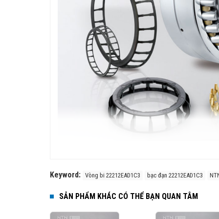
Đặc điểm của vòng bi tang trống NTN
Thiết kế tự lựa:
Giúp bù đắp sai lệch trục, giảm tả
Keyword:
Vòng bi 22212EAD1C3
bạc đạn 22212EAD1C3
NT
Khả năng chịu tải cao:
Chịu tải hướng kính lớn và
Độ bền và tuổi thọ cao:
Sử dụng vật liệu thép chất
SẢN PHẨM KHÁC CÓ THỂ BẠN QUAN TÂM
Giảm ma sát, chịu rung động tốt:
Phù hợp với 
rung…