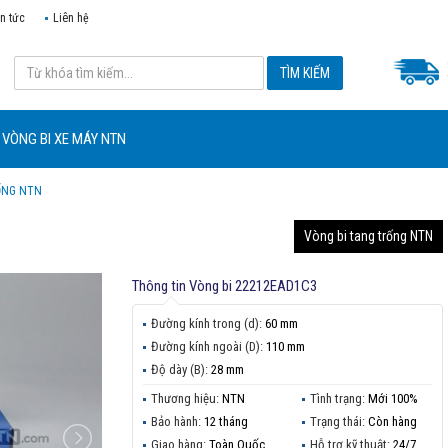
in tức
Liên hệ
VÒNG BI XE MÁY NTN
ỐNG NTN
Vòng bi tang trống NTN
Thông tin
Vòng bi 22212EAD1C3
Đường kính trong (d):
60 mm
Đường kính ngoài (D):
110 mm
Độ dày (B):
28 mm
Thương hiệu:
NTN
Tình trạng:
Mới 100%
Bảo hành:
12 tháng
Trạng thái:
Còn hàng
Giao hàng:
Toàn Quốc
Hỗ trợ kỹ thuật:
24/7