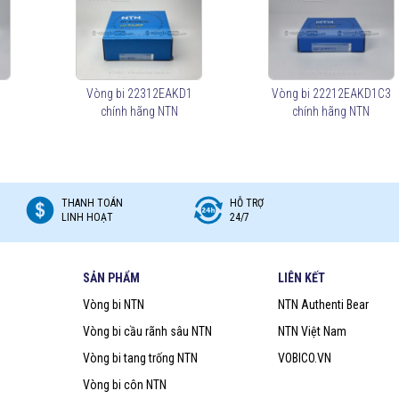
g tự lựa.
ang trống.
Vòng bi 22312EAKD1
Vòng bi 22212EAKD1C3
chính hãng NTN
chính hãng NTN
ổ tải trọng đều.
, thép hoặc polyamide.
THANH TOÁN
HỖ TRỢ
rong môi trường khắc nghiệt.
LINH HOẠT
24/7
bền.
ơn.
SẢN PHẨM
LIÊN KẾT
Vòng bi NTN
NTN Authenti Bear
n bụi và giữ mỡ bôi trơn lâu hơn.
trì, dùng trong môi trường sạch.
Vòng bi cầu rãnh sâu NTN
NTN Việt Nam
Vòng bi tang trống NTN
VOBICO.VN
Vòng bi côn NTN