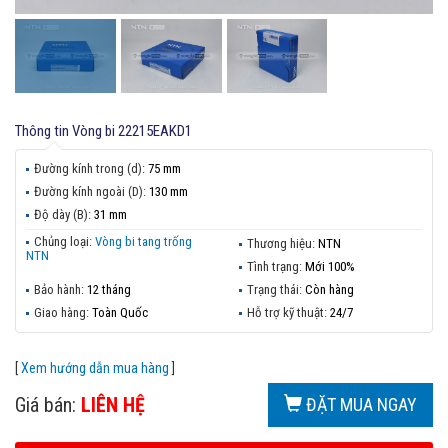
Thông tin
Vòng bi 22215EAKD1
Đường kính trong (d):
75 mm
Đường kính ngoài (D):
130 mm
Độ dày (B):
31 mm
Chủng loại:
Vòng bi tang trống
Thương hiệu:
NTN
NTN
Tình trạng:
Mới 100%
Bảo hành:
12 tháng
Trạng thái:
Còn hàng
Giao hàng:
Toàn Quốc
Hỗ trợ kỹ thuật:
24/7
[
Xem hướng dẫn mua hàng
]
Giá bán:
LIÊN HỆ
ĐẶT MUA NGAY