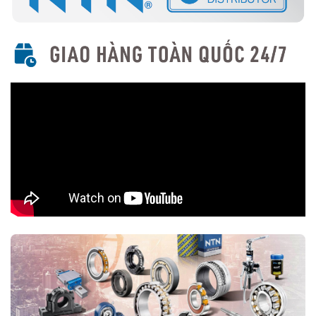
Dùng loại lồng phù hợp với điều kiện làm việc (thép, đồng,
polyamide).
Ứng dụng của vòng bi tang trống NTN
Máy móc ngành công nghiệp nặng (xi măng, khai khoáng,
thép...)
Động cơ rung, máy ép, máy nghiền
Băng tải, quạt công nghiệp, hộp số
Các thiết bị làm việc trong điều kiện tải trọng lớn và rung
động mạnh
Mua vòng bi tang trống NTN chính hãng ở đâu?
Trên thị trường vòng bi bạc đạn NTN bị làm giả rất nhiều, để lựa
chọn mua đúng vòng bi NTN chính hãng Bạn nên lựa chọn
Đại lý uỷ
quyền NTN
để đảm nguồn gốc sản phẩm chính hãng. VOBICO
(
vongbiNTN.com
) là
Đại lý uỷ quyền vòng bi NTN chính hãng
tại Việt Nam
. Liên hệ ngay với chúng tôi nếu Bạn cần tư vấn loại
vòng bi NTN phù hợp với ứng dụng của mình.