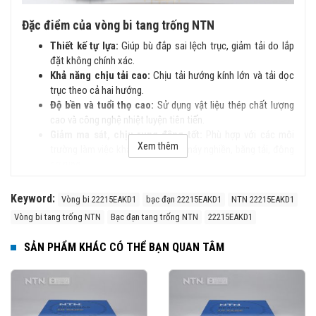
Đặc điểm của vòng bi tang trống NTN
Thiết kế tự lựa:
Giúp bù đắp sai lệch trục, giảm tải do lắp
đặt không chính xác.
Khả năng chịu tải cao:
Chịu tải hướng kính lớn và tải dọc
trục theo cả hai hướng.
Độ bền và tuổi thọ cao:
Sử dụng vật liệu thép chất lượng
cao và công nghệ nhiệt luyện tiên tiến.
Giảm ma sát, chịu rung động tốt:
Phù hợp với các môi
Xem thêm
trường làm việc khắc nghiệt như máy nghiền, băng tải, động
cơ rung…
Cấu tạo của vòng bi tang trống NTN
Keyword:
Vòng bi 22215EAKD1
bạc đạn 22215EAKD1
NTN 22215EAKD1
Vòng bi tang trống NTN bao gồm:
Vòng bi tang trống NTN
Bạc đạn tang trống NTN
22215EAKD1
Vòng ngoài
có rãnh lăn hình cầu để hỗ trợ khả năng tự lựa.
SẢN PHẨM KHÁC CÓ THỂ BẠN QUAN TÂM
Vòng trong
với hai rãnh lăn cho các dãy con lăn tang trống.
Con lăn tang trống
có kích thước lớn, giúp phân bổ tải
trọng đều.
Lồng bi
giữ và định vị con lăn, có thể làm từ đồng, thép
hoặc polyamide.