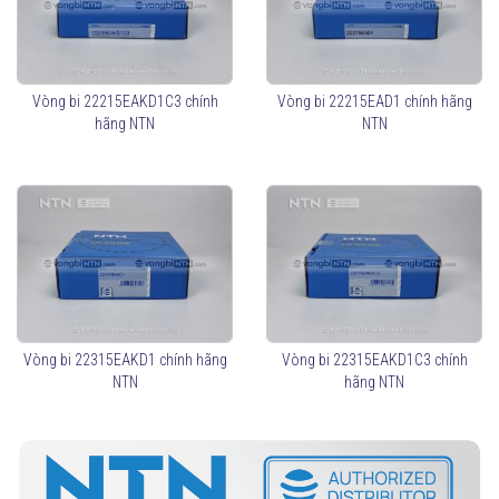
Phân loại vòng bi tang trống NTN
Theo thiết kế lồng bi:
Lồng thép (
C3, C4
): Chịu tải lớn, sử dụng trong môi
Vòng bi 22215EAKD1C3 chính
Vòng bi 22215EAD1 chính hãng
trường khắc nghiệt.
hãng NTN
NTN
Lồng đồng (
MB
): Chống mài mòn, tăng độ bền.
Lồng polyamide (
TVP
): Giảm ma sát, nhẹ hơn.
Theo cấu trúc
Loại có phớt chắn mỡ (
Sealed Type
)
: Ngăn bụi và
giữ mỡ bôi trơn lâu hơn.
Loại không có phớt (
Open Type
)
: Dễ bảo trì, dùng
trong môi trường sạch.
Vòng bi 22315EAKD1 chính hãng
Vòng bi 22315EAKD1C3 chính
Cách chọn vòng bi tang trống NTN phù hợp
NTN
hãng NTN
Xác định tải trọng và tốc độ quay để chọn mã vòng bi phù
hợp.
Kiểm tra kích thước lắp đặt theo tiêu chuẩn.
Chọn loại vòng bi có phớt chắn mỡ nếu cần chống bụi và độ
ẩm cao.