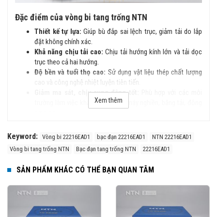
Đặc điểm của vòng bi tang trống NTN
Thiết kế tự lựa:
Giúp bù đắp sai lệch trục, giảm tải do lắp
đặt không chính xác.
Khả năng chịu tải cao:
Chịu tải hướng kính lớn và tải dọc
trục theo cả hai hướng.
Độ bền và tuổi thọ cao:
Sử dụng vật liệu thép chất lượng
cao và công nghệ nhiệt luyện tiên tiến.
Giảm ma sát, chịu rung động tốt:
Phù hợp với các môi
Xem thêm
trường làm việc khắc nghiệt như máy nghiền, băng tải, động
cơ rung…
Cấu tạo của vòng bi tang trống NTN
Keyword:
Vòng bi 22216EAD1
bạc đạn 22216EAD1
NTN 22216EAD1
Vòng bi tang trống NTN bao gồm:
Vòng bi tang trống NTN
Bạc đạn tang trống NTN
22216EAD1
Vòng ngoài
có rãnh lăn hình cầu để hỗ trợ khả năng tự lựa.
SẢN PHẨM KHÁC CÓ THỂ BẠN QUAN TÂM
Vòng trong
với hai rãnh lăn cho các dãy con lăn tang trống.
Con lăn tang trống
có kích thước lớn, giúp phân bổ tải
trọng đều.
Lồng bi
giữ và định vị con lăn, có thể làm từ đồng, thép
hoặc polyamide.