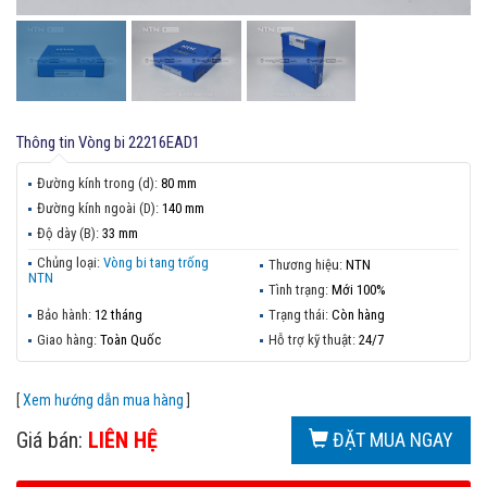
Thông tin
Vòng bi 22216EAD1
Đường kính trong (d):
80 mm
Đường kính ngoài (D):
140 mm
Độ dày (B):
33 mm
Chủng loại:
Vòng bi tang trống
Thương hiệu:
NTN
NTN
Tình trạng:
Mới 100%
Bảo hành:
12 tháng
Trạng thái:
Còn hàng
Giao hàng:
Toàn Quốc
Hỗ trợ kỹ thuật:
24/7
[
Xem hướng dẫn mua hàng
]
Giá bán:
LIÊN HỆ
ĐẶT MUA NGAY