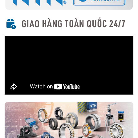
Dùng loại lồng phù hợp với điều kiện làm việc (thép, đồng,
polyamide).
Ứng dụng của vòng bi tang trống NTN
Máy móc ngành công nghiệp nặng (xi măng, khai khoáng,
thép...)
Động cơ rung, máy ép, máy nghiền
Băng tải, quạt công nghiệp, hộp số
Các thiết bị làm việc trong điều kiện tải trọng lớn và rung
động mạnh
Mua vòng bi tang trống NTN chính hãng ở đâu?
Trên thị trường vòng bi bạc đạn NTN bị làm giả rất nhiều, để lựa
chọn mua đúng vòng bi NTN chính hãng Bạn nên lựa chọn
Đại lý uỷ
quyền NTN
để đảm nguồn gốc sản phẩm chính hãng. VOBICO
(
vongbiNTN.com
) là
Đại lý uỷ quyền vòng bi NTN chính hãng
tại Việt Nam
. Liên hệ ngay với chúng tôi nếu Bạn cần tư vấn loại
vòng bi NTN phù hợp với ứng dụng của mình.