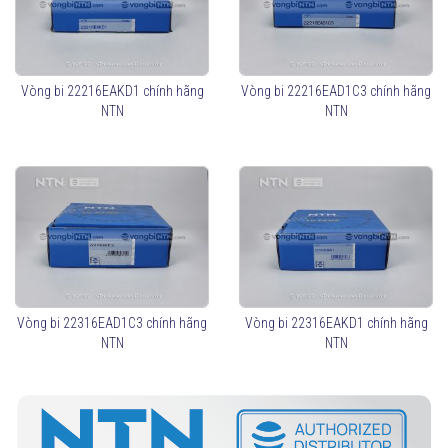
Phân loại vòng bi tang trống NTN
Theo thiết kế lồng bi:
Lồng thép (
C3, C4
): Chịu tải lớn, sử dụng trong môi
Vòng bi 22216EAKD1 chính hãng
Vòng bi 22216EAD1C3 chính hãng
trường khắc nghiệt.
NTN
NTN
Lồng đồng (
MB
): Chống mài mòn, tăng độ bền.
Lồng polyamide (
TVP
): Giảm ma sát, nhẹ hơn.
Theo cấu trúc
Loại có phớt chắn mỡ (
Sealed Type
)
: Ngăn bụi và
giữ mỡ bôi trơn lâu hơn.
Loại không có phớt (
Open Type
)
: Dễ bảo trì, dùng
trong môi trường sạch.
Vòng bi 22316EAD1C3 chính hãng
Vòng bi 22316EAKD1 chính hãng
Cách chọn vòng bi tang trống NTN phù hợp
NTN
NTN
Xác định tải trọng và tốc độ quay để chọn mã vòng bi phù
hợp.
Kiểm tra kích thước lắp đặt theo tiêu chuẩn.
Chọn loại vòng bi có phớt chắn mỡ nếu cần chống bụi và độ
ẩm cao.