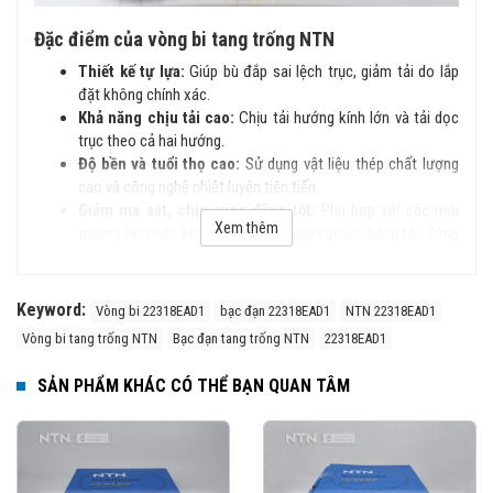
Đặc điểm của vòng bi tang trống NTN
Thiết kế tự lựa:
Giúp bù đắp sai lệch trục, giảm tải do lắp
đặt không chính xác.
Khả năng chịu tải cao:
Chịu tải hướng kính lớn và tải dọc
trục theo cả hai hướng.
Độ bền và tuổi thọ cao:
Sử dụng vật liệu thép chất lượng
cao và công nghệ nhiệt luyện tiên tiến.
Giảm ma sát, chịu rung động tốt:
Phù hợp với các môi
Xem thêm
trường làm việc khắc nghiệt như máy nghiền, băng tải, động
cơ rung…
Cấu tạo của vòng bi tang trống NTN
Keyword:
Vòng bi 22318EAD1
bạc đạn 22318EAD1
NTN 22318EAD1
Vòng bi tang trống NTN bao gồm:
Vòng bi tang trống NTN
Bạc đạn tang trống NTN
22318EAD1
Vòng ngoài
có rãnh lăn hình cầu để hỗ trợ khả năng tự lựa.
SẢN PHẨM KHÁC CÓ THỂ BẠN QUAN TÂM
Vòng trong
với hai rãnh lăn cho các dãy con lăn tang trống.
Con lăn tang trống
có kích thước lớn, giúp phân bổ tải
trọng đều.
Lồng bi
giữ và định vị con lăn, có thể làm từ đồng, thép
hoặc polyamide.