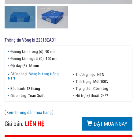
Thông tin
Vòng bi 22318EAD1
Đường kính trong (d):
90 mm
Đường kính ngoài (D):
190 mm
Độ dày (B):
64 mm
Chủng loại:
Vòng bi tang trống
Thương hiệu:
NTN
NTN
Tình trạng:
Mới 100%
Bảo hành:
12 tháng
Trạng thái:
Còn hàng
Giao hàng:
Toàn Quốc
Hỗ trợ kỹ thuật:
24/7
[
Xem hướng dẫn mua hàng
]
Giá bán:
LIÊN HỆ
ĐẶT MUA NGAY