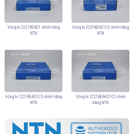
Phân loại vòng bi tang trống NTN
Theo thiết kế lồng bi:
Lồng thép (
C3, C4
): Chịu tải lớn, sử dụng trong môi
Vòng bi 22218EAD1 chính hãng
Vòng bi 22318EAD1C3 chính hãng
trường khắc nghiệt.
NTN
NTN
Lồng đồng (
MB
): Chống mài mòn, tăng độ bền.
Lồng polyamide (
TVP
): Giảm ma sát, nhẹ hơn.
Theo cấu trúc
Loại có phớt chắn mỡ (
Sealed Type
)
: Ngăn bụi và
giữ mỡ bôi trơn lâu hơn.
Loại không có phớt (
Open Type
)
: Dễ bảo trì, dùng
trong môi trường sạch.
Vòng bi 22218EAD1C3 chính hãng
Vòng bi 22218EAKD1C3 chính
Cách chọn vòng bi tang trống NTN phù hợp
NTN
hãng NTN
Xác định tải trọng và tốc độ quay để chọn mã vòng bi phù
hợp.
Kiểm tra kích thước lắp đặt theo tiêu chuẩn.
Chọn loại vòng bi có phớt chắn mỡ nếu cần chống bụi và độ
ẩm cao.