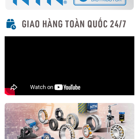
Dùng loại lồng phù hợp với điều kiện làm việc (thép, đồng,
polyamide).
Ứng dụng của vòng bi tang trống NTN
Máy móc ngành công nghiệp nặng (xi măng, khai khoáng,
thép...)
Động cơ rung, máy ép, máy nghiền
Băng tải, quạt công nghiệp, hộp số
Các thiết bị làm việc trong điều kiện tải trọng lớn và rung
động mạnh
Mua vòng bi tang trống NTN chính hãng ở đâu?
Trên thị trường vòng bi bạc đạn NTN bị làm giả rất nhiều, để lựa
chọn mua đúng vòng bi NTN chính hãng Bạn nên lựa chọn
Đại lý uỷ
quyền NTN
để đảm nguồn gốc sản phẩm chính hãng. VOBICO
(
vongbiNTN.com
) là
Đại lý uỷ quyền vòng bi NTN chính hãng
tại Việt Nam
. Liên hệ ngay với chúng tôi nếu Bạn cần tư vấn loại
vòng bi NTN phù hợp với ứng dụng của mình.