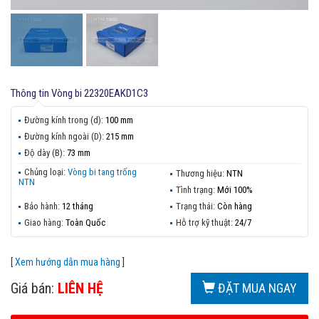
Thông tin
Vòng bi 22320EAKD1C3
Đường kính trong (d):
100 mm
Đường kính ngoài (D):
215 mm
Độ dày (B):
73 mm
Chủng loại:
Vòng bi tang trống
Thương hiệu:
NTN
NTN
Tình trạng:
Mới 100%
Bảo hành:
12 tháng
Trạng thái:
Còn hàng
Giao hàng:
Toàn Quốc
Hỗ trợ kỹ thuật:
24/7
[
Xem hướng dẫn mua hàng
]
Giá bán:
LIÊN HỆ
ĐẶT MUA NGAY