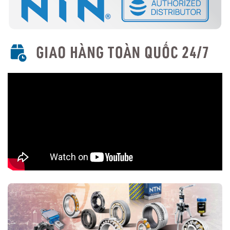
Dùng loại lồng phù hợp với điều kiện làm việc (thép, đồng,
polyamide).
Ứng dụng của vòng bi tang trống NTN
Máy móc ngành công nghiệp nặng (xi măng, khai khoáng,
thép...)
Động cơ rung, máy ép, máy nghiền
Băng tải, quạt công nghiệp, hộp số
Các thiết bị làm việc trong điều kiện tải trọng lớn và rung
động mạnh
Mua vòng bi tang trống NTN chính hãng ở đâu?
Trên thị trường vòng bi bạc đạn NTN bị làm giả rất nhiều, để lựa
chọn mua đúng vòng bi NTN chính hãng Bạn nên lựa chọn
Đại lý uỷ
quyền NTN
để đảm nguồn gốc sản phẩm chính hãng. VOBICO
(
vongbiNTN.com
) là
Đại lý uỷ quyền vòng bi NTN chính hãng
tại Việt Nam
. Liên hệ ngay với chúng tôi nếu Bạn cần tư vấn loại
vòng bi NTN phù hợp với ứng dụng của mình.