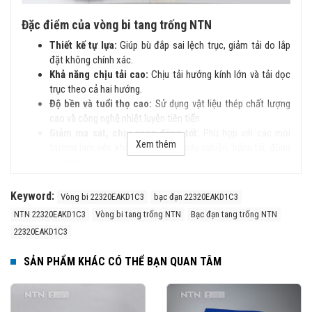
Đặc điểm của vòng bi tang trống NTN
Thiết kế tự lựa:
Giúp bù đắp sai lệch trục, giảm tải do lắp
đặt không chính xác.
Khả năng chịu tải cao:
Chịu tải hướng kính lớn và tải dọc
trục theo cả hai hướng.
Độ bền và tuổi thọ cao:
Sử dụng vật liệu thép chất lượng
cao và công nghệ nhiệt luyện tiên tiến.
Giảm ma sát, chịu rung động tốt:
Phù hợp với các môi
Xem thêm
trường làm việc khắc nghiệt như máy nghiền, băng tải, động
cơ rung…
Cấu tạo của vòng bi tang trống NTN
Keyword:
Vòng bi 22320EAKD1C3
bạc đạn 22320EAKD1C3
Vòng bi tang trống NTN bao gồm:
NTN 22320EAKD1C3
Vòng bi tang trống NTN
Bạc đạn tang trống NTN
22320EAKD1C3
Vòng ngoài
có rãnh lăn hình cầu để hỗ trợ khả năng tự lựa.
Vòng trong
với hai rãnh lăn cho các dãy con lăn tang trống.
SẢN PHẨM KHÁC CÓ THỂ BẠN QUAN TÂM
Con lăn tang trống
có kích thước lớn, giúp phân bổ tải
trọng đều.
Lồng bi
giữ và định vị con lăn, có thể làm từ đồng, thép
hoặc polyamide.