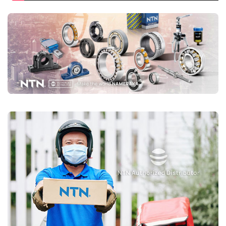
Ứng dụng của vòng bi tang trống NTN
Máy móc ngành công nghiệp nặng (xi măng, khai khoáng,
thép...)
Động cơ rung, máy ép, máy nghiền
Băng tải, quạt công nghiệp, hộp số
Các thiết bị làm việc trong điều kiện tải trọng lớn và rung
động mạnh
Mua vòng bi tang trống NTN chính hãng ở đâu?
Trên thị trường vòng bi bạc đạn NTN bị làm giả rất nhiều, để lựa
chọn mua đúng vòng bi NTN chính hãng Bạn nên lựa chọn
Đại lý uỷ
quyền NTN
để đảm nguồn gốc sản phẩm chính hãng. VOBICO
(
vongbiNTN.com
) là
Đại lý uỷ quyền vòng bi NTN chính hãng
tại Việt Nam
. Liên hệ ngay với chúng tôi nếu Bạn cần tư vấn loại
vòng bi NTN phù hợp với ứng dụng của mình.