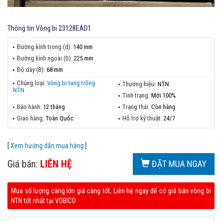
Thông tin
Vòng bi 23128EAD1
Đường kính trong (d):
140 mm
Đường kính ngoài (D):
225 mm
Độ dày (B):
68 mm
Chủng loại:
Vòng bi tang trống
Thương hiệu:
NTN
NTN
Tình trạng:
Mới 100%
Bảo hành:
12 tháng
Trạng thái:
Còn hàng
Giao hàng:
Toàn Quốc
Hỗ trợ kỹ thuật:
24/7
[
Xem hướng dẫn mua hàng
]
Giá bán:
LIÊN HỆ
ĐẶT MUA NGAY
Mua số lượng càng lớn giá càng tốt, Liên hệ ngay để có giá bán vòng bi
NTN tốt nhất tại VOBICO