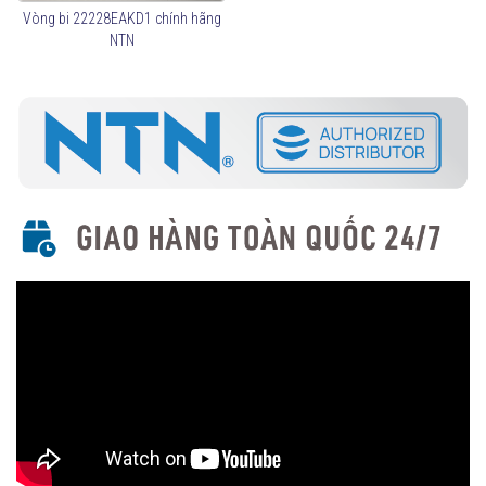
Lồng thép (
C3, C4
): Chịu tải lớn, sử dụng trong môi
Vòng bi 22228EAKD1 chính hãng
trường khắc nghiệt.
NTN
Lồng đồng (
MB
): Chống mài mòn, tăng độ bền.
Lồng polyamide (
TVP
): Giảm ma sát, nhẹ hơn.
Theo cấu trúc
Loại có phớt chắn mỡ (
Sealed Type
)
: Ngăn bụi và
giữ mỡ bôi trơn lâu hơn.
Loại không có phớt (
Open Type
)
: Dễ bảo trì, dùng
trong môi trường sạch.
Cách chọn vòng bi tang trống NTN phù hợp
Xác định tải trọng và tốc độ quay để chọn mã vòng bi phù
hợp.
Kiểm tra kích thước lắp đặt theo tiêu chuẩn.
Chọn loại vòng bi có phớt chắn mỡ nếu cần chống bụi và độ
ẩm cao.
Dùng loại lồng phù hợp với điều kiện làm việc (thép, đồng,
polyamide).