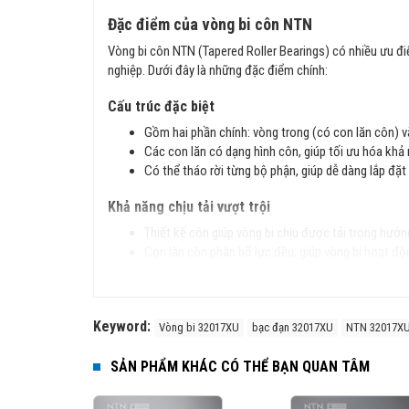
Đặc điểm của vòng bi côn NTN
Vòng bi côn NTN (Tapered Roller Bearings) có nhiều ưu đ
nghiệp. Dưới đây là những đặc điểm chính:
Cấu trúc đặc biệt
Gồm hai phần chính: vòng trong (có con lăn côn) v
Các con lăn có dạng hình côn, giúp tối ưu hóa khả 
Có thể tháo rời từng bộ phận, giúp dễ dàng lắp đặt 
Khả năng chịu tải vượt trội
Thiết kế côn giúp vòng bi chịu được tải trọng hướn
Con lăn côn phân bổ lực đều, giúp vòng bi hoạt độn
Độ chính xác và độ bền cao
Sản xuất theo tiêu chuẩn JIS (Nhật Bản) và ISO (Q
Keyword:
Vòng bi 32017XU
bạc đạn 32017XU
NTN 32017X
Vật liệu chất lượng cao giúp vòng bi có độ cứng lớ
SẢN PHẨM KHÁC CÓ THỂ BẠN QUAN TÂM
Ứng dụng rộng rãi
Vòng bi côn NTN được sử dụng trong nhiều lĩnh vực như: