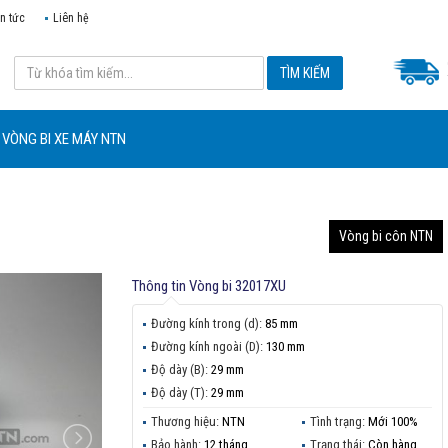
in tức
Liên hệ
VÒNG BI XE MÁY NTN
Vòng bi côn NTN
Thông tin
Vòng bi 32017XU
Đường kính trong (d):
85 mm
Đường kính ngoài (D):
130 mm
Độ dày (B):
29 mm
Độ dày (T):
29 mm
Thương hiệu:
NTN
Tình trạng:
Mới 100%
Bảo hành:
12 tháng
Trạng thái:
Còn hàng