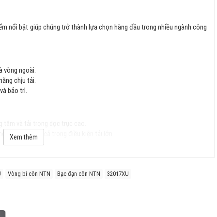
iểm nổi bật giúp chúng trở thành lựa chọn hàng đầu trong nhiều ngành công
à vòng ngoài.
năng chịu tải.
và bảo trì.
g tâm và tải trọng dọc trục cao.
g ổn định ngay cả trong điều kiện tải lớn.
Xem thêm
uốc tế), đảm bảo độ chính xác cao.
U
Vòng bi côn NTN
Bạc đạn côn NTN
32017XU
n, chống mài mòn tốt và kéo dài tuổi thọ.