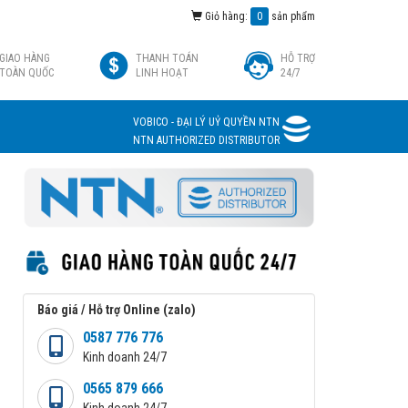
Giỏ hàng:
0
sản phẩm
GIAO HÀNG
THANH TOÁN
HỖ TRỢ
TOÀN QUỐC
LINH HOẠT
24/7
VOBICO - ĐẠI LÝ UỶ QUYỀN NTN
NTN AUTHORIZED DISTRIBUTOR
Báo giá / Hỗ trợ Online (zalo)
0587 776 776
Kinh doanh 24/7
0565 879 666
Kinh doanh 24/7