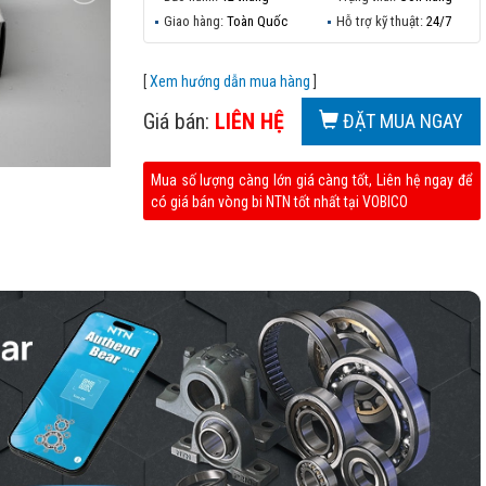
Giao hàng:
Toàn Quốc
Hỗ trợ kỹ thuật:
24/7
[
Xem hướng dẫn mua hàng
]
Giá bán:
LIÊN HỆ
ĐẶT MUA NGAY
Mua số lượng càng lớn giá càng tốt, Liên hệ ngay để
có giá bán vòng bi NTN tốt nhất tại VOBICO