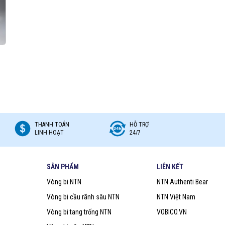
rục quay, hệ thống truyền động.
ng lớn và hoạt động liên tục.
, 32007, 30203, 33207
, phù hợp với từng loại máy móc.
ào yêu cầu tải trọng.
cho vòng bi hoạt động trơn tru hơn.
ợng, kéo dài tuổi thọ thiết bị.
THANH TOÁN
HỖ TRỢ
LINH HOẠT
24/7
SẢN PHẨM
LIÊN KẾT
rục).
Vòng bi NTN
NTN Authenti Bear
dụng.
Vòng bi cầu rãnh sâu NTN
NTN Việt Nam
ãng.
Vòng bi tang trống NTN
VOBICO.VN