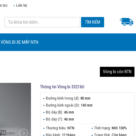
in tức
Liên hệ
VÒNG BI XE MÁY NTN
Vòng bi côn NTN
Thông tin
Vòng bi 33216U
Đường kính trong (d):
80 mm
Đường kính ngoài (D):
140 mm
Độ dày (B):
46 mm
Độ dày (T):
46 mm
Thương hiệu:
NTN
Tình trạng:
Mới 100%
Bảo hành:
12 tháng
Trạng thái:
Còn hàng