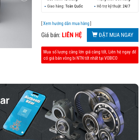
Giao hàng:
Toàn Quốc
Hỗ trợ kỹ thuật:
24/7
[
Xem hướng dẫn mua hàng
]
Giá bán:
LIÊN HỆ
ĐẶT MUA NGAY
Mua số lượng càng lớn giá càng tốt, Liên hệ ngay để
có giá bán vòng bi NTN tốt nhất tại VOBICO