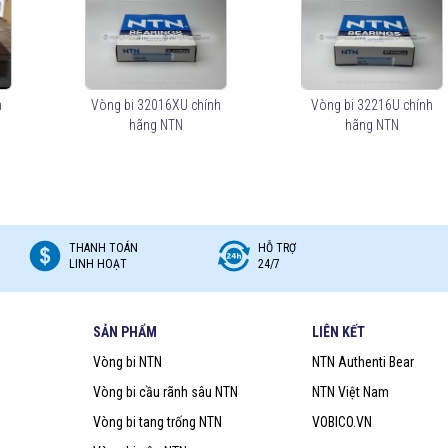
rục quay, hệ thống truyền động.
ng lớn và hoạt động liên tục.
h
Vòng bi 32016XU chính
Vòng bi 32216U chính
hãng NTN
hãng NTN
, 32007, 30203, 33207
, phù hợp với từng loại máy móc.
ào yêu cầu tải trọng.
cho vòng bi hoạt động trơn tru hơn.
ợng, kéo dài tuổi thọ thiết bị.
THANH TOÁN
HỖ TRỢ
LINH HOẠT
24/7
SẢN PHẨM
LIÊN KẾT
rục).
Vòng bi NTN
NTN Authenti Bear
dụng.
Vòng bi cầu rãnh sâu NTN
NTN Việt Nam
ãng.
Vòng bi tang trống NTN
VOBICO.VN