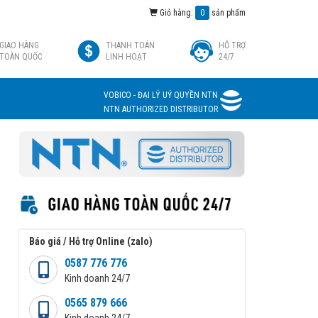
Giỏ hàng:
0
sản phẩm
GIAO HÀNG
THANH TOÁN
HỖ TRỢ
TOÀN QUỐC
LINH HOẠT
24/7
VOBICO - ĐẠI LÝ UỶ QUYỀN NTN
NTN AUTHORIZED DISTRIBUTOR
Báo giá / Hỗ trợ Online (zalo)
0587 776 776
Kinh doanh 24/7
0565 879 666
Kinh doanh 24/7