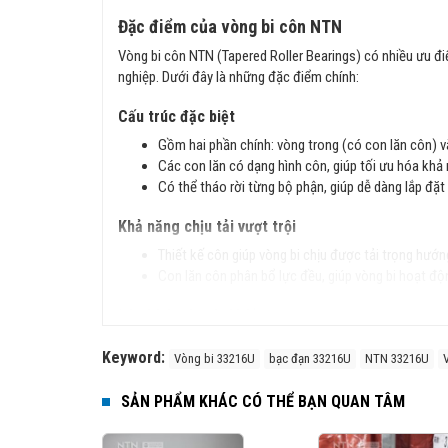
Đặc điểm của vòng bi côn NTN
Vòng bi côn NTN (Tapered Roller Bearings) có nhiều ưu đ
nghiệp. Dưới đây là những đặc điểm chính:
Cấu trúc đặc biệt
Gồm hai phần chính: vòng trong (có con lăn côn) v
Các con lăn có dạng hình côn, giúp tối ưu hóa khả 
Có thể tháo rời từng bộ phận, giúp dễ dàng lắp đặt 
Khả năng chịu tải vượt trội
Thiết kế côn giúp vòng bi chịu được tải trọng hướn
Con lăn côn phân bổ lực đều, giúp vòng bi hoạt độn
Độ chính xác và độ bền cao
Sản xuất theo tiêu chuẩn JIS (Nhật Bản) và ISO (Q
Keyword:
Vòng bi 33216U
bạc đạn 33216U
NTN 33216U
Vật liệu chất lượng cao giúp vòng bi có độ cứng lớ
SẢN PHẨM KHÁC CÓ THỂ BẠN QUAN TÂM
Ứng dụng rộng rãi
Vòng bi côn NTN được sử dụng trong nhiều lĩnh vực như: