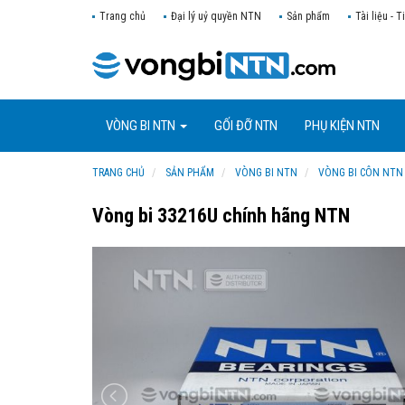
Trang chủ
Đại lý uỷ quyền NTN
Sản phẩm
Tài liệu - T
VÒNG BI NTN
GỐI ĐỠ NTN
PHỤ KIỆN NTN
TRANG CHỦ
SẢN PHẨM
VÒNG BI NTN
VÒNG BI CÔN NTN
Vòng bi 33216U chính hãng NTN