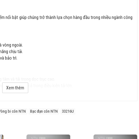
iểm nổi bật giúp chúng trở thành lựa chọn hàng đầu trong nhiều ngành công
à vòng ngoài.
năng chịu tải.
và bảo trì.
g tâm và tải trọng dọc trục cao.
g ổn định ngay cả trong điều kiện tải lớn.
Xem thêm
uốc tế), đảm bảo độ chính xác cao.
Vòng bi côn NTN
Bạc đạn côn NTN
33216U
n, chống mài mòn tốt và kéo dài tuổi thọ.