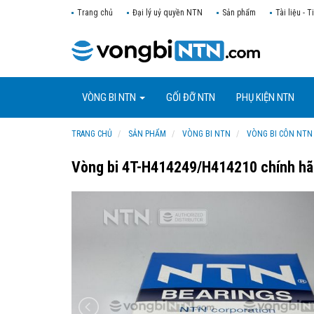
Trang chủ
Đại lý uỷ quyền NTN
Sản phẩm
Tài liệu - T
VÒNG BI NTN
GỐI ĐỠ NTN
PHỤ KIỆN NTN
TRANG CHỦ
SẢN PHẨM
VÒNG BI NTN
VÒNG BI CÔN NTN
Vòng bi 4T-H414249/H414210 chính h