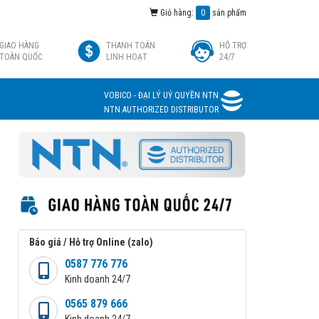
Giỏ hàng:
0
sản phẩm
GIAO HÀNG
THANH TOÁN
HỖ TRỢ
TOÀN QUỐC
LINH HOẠT
24/7
VOBICO - ĐẠI LÝ UỶ QUYỀN NTN
NTN AUTHORIZED DISTRIBUTOR
Báo giá / Hỗ trợ Online (zalo)
0587 776 776
Kinh doanh 24/7
0565 879 666
Kinh doanh 24/7