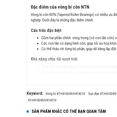
Đặc điểm của vòng bi côn NTN
Vòng bi côn NTN (Tapered Roller Bearings) có nhiều ưu đ
nghiệp. Dưới đây là những đặc điểm chính:
Cấu trúc đặc biệt
Gồm hai phần chính: vòng trong (có con lăn côn) v
Các con lăn có dạng hình côn, giúp tối ưu hóa khả 
Có thể tháo rời từng bộ phận, giúp dễ dàng lắp đặt 
Khả năng chịu tải vượt trội
Thiết kế côn giúp vòng bi chịu được tải trọng hướn
Con lăn côn phân bổ lực đều, giúp vòng bi hoạt độn
Độ chính xác và độ bền cao
Sản xuất theo tiêu chuẩn JIS (Nhật Bản) và ISO (Q
Keyword:
Vòng bi 4T-H414249/H414210
bạc đạn 4T-H414249
Vật liệu chất lượng cao giúp vòng bi có độ cứng lớ
4T-H414249/H414210
Ứng dụng rộng rãi
SẢN PHẨM KHÁC CÓ THỂ BẠN QUAN TÂM
Vòng bi côn NTN được sử dụng trong nhiều lĩnh vực như: