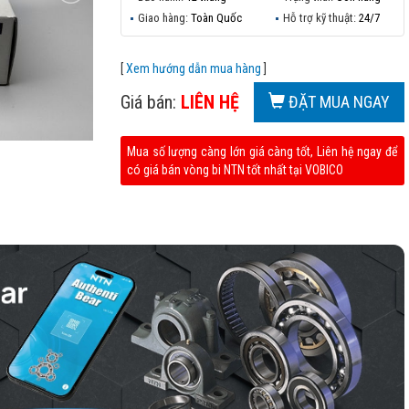
Giao hàng:
Toàn Quốc
Hỗ trợ kỹ thuật:
24/7
[
Xem hướng dẫn mua hàng
]
Giá bán:
LIÊN HỆ
ĐẶT MUA NGAY
Mua số lượng càng lớn giá càng tốt, Liên hệ ngay để
có giá bán vòng bi NTN tốt nhất tại VOBICO