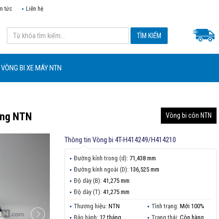
in tức
Liên hệ
VÒNG BI XE MÁY NTN
ãng NTN
Vòng bi côn NTN
Thông tin
Vòng bi 4T-H414249/H414210
Đường kính trong (d):
71,438 mm
Đường kính ngoài (D):
136,525 mm
Độ dày (B):
41,275 mm
Độ dày (T):
41,275 mm
Thương hiệu:
NTN
Tình trạng:
Mới 100%
Bảo hành:
12 tháng
Trạng thái:
Còn hàng