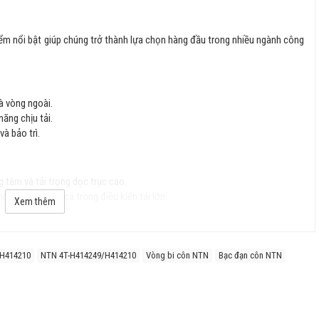
iểm nổi bật giúp chúng trở thành lựa chọn hàng đầu trong nhiều ngành công
à vòng ngoài.
năng chịu tải.
và bảo trì.
g tâm và tải trọng dọc trục cao.
g ổn định ngay cả trong điều kiện tải lớn.
Xem thêm
uốc tế), đảm bảo độ chính xác cao.
/H414210
NTN 4T-H414249/H414210
Vòng bi côn NTN
Bạc đạn côn NTN
n, chống mài mòn tốt và kéo dài tuổi thọ.