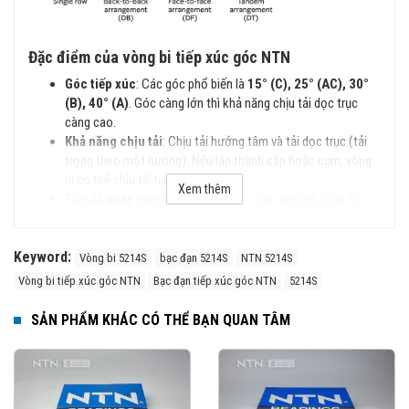
Đặc điểm của vòng bi tiếp xúc góc NTN
Góc tiếp xúc
: Các góc phổ biến là
15° (C), 25° (AC), 30°
(B), 40° (A)
. Góc càng lớn thì khả năng chịu tải dọc trục
càng cao.
Khả năng chịu tải
: Chịu tải hướng tâm và tải dọc trục (tải
trọng theo một hướng). Nếu lắp thành cặp hoặc cụm, vòng
bi có thể chịu tải hai hướng.
Xem thêm
Tốc độ quay cao
: Phù hợp cho các ứng dụng yêu cầu độ
chính xác cao và tốc độ lớn, như trục chính máy CNC, động
cơ điện.
Keyword:
Dạng bố trí
: Có thể lắp đơn hoặc lắp thành bộ đôi (DB -
Vòng bi 5214S
bạc đạn 5214S
NTN 5214S
lưng đối lưng, DF - mặt đối mặt, DT - nối tiếp).
Vòng bi tiếp xúc góc NTN
Bạc đạn tiếp xúc góc NTN
5214S
Vật liệu
: Có thể sử dụng thép cường độ cao hoặc gốm
(Hybrid Bearings) giúp giảm ma sát, tăng tuổi thọ.
SẢN PHẨM KHÁC CÓ THỂ BẠN QUAN TÂM
Các Loại vòng bi Tiếp Xúc Góc NTN
Vòng bi Tiếp Xúc Góc Một Dãy (Single Row Angular
Contact Ball Bearings)