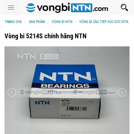
Toggle
navigation
TRANG CHỦ
SẢN PHẨM
VÒNG BI NTN
VÒNG BI CẦU TIẾP XÚC GÓC NTN
Vòng bi 5214S chính hãng NTN