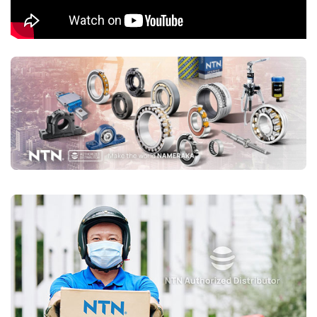
Si3N4)
Sử dụng bi gốm (Ceramic) giúp giảm trọng lượng, giảm ma
sát và chịu tốc độ rất cao.
Phù hợp với ứng dụng tốc độ cao như máy CNC, động cơ
tua-bin.
Mã sản phẩm phổ biến: 5S-79xx, 5S-70xx.
Ứng dụng của vòng bi tiếp xúc góc NTN
Máy CNC, trục chính (Spindle Bearings)
Động cơ điện, máy bơm
Máy móc công nghiệp, hộp số
Ô tô, xe máy (bánh trước, ly hợp, hộp số tự động)
Mua vòng bi tiếp xúc góc NTN chính hãng ở đâu?
Trên thị trường vòng bi bạc đạn NTN bị làm giả rất nhiều, để lựa
chọn mua đúng vòng bi NTN chính hãng Bạn nên lựa chọn
Đại lý uỷ
quyền NTN
để đảm nguồn gốc sản phẩm chính hãng. VOBICO
(
vongbiNTN.com
) là
Đại lý uỷ quyền vòng bi NTN chính hãng
tại Việt Nam
. Liên hệ ngay với chúng tôi nếu Bạn cần tư vấn loại
vòng bi NTN phù hợp với ứng dụng của mình.