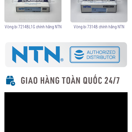
Chịu tải theo một hướng (cần lắp ghép theo cặp nếu chịu tải
hai hướng).
Góc tiếp xúc phổ biến: 15°, 25°, 30°, 40°.
Mã sản phẩm phổ biến:
Vòng bi 7214BL1G chính hãng NTN
Vòng bi 7314B chính hãng NTN
7000 series (tốc độ cao, chính xác cao)
7200 series (kích thước tiêu chuẩn)
7300 series (chịu tải lớn hơn)
Vòng bi Tiếp Xúc Góc Hai Dãy (Double Row Angular
Contact Ball Bearings)
Chịu tải cả hai hướng mà không cần lắp cặp.
Có cấu trúc tương tự như hai vòng bi một dãy lắp đối xứng.
Mã sản phẩm phổ biến: 3200, 3300 series.
Vòng bi Tiếp Xúc Góc Chính Xác Cao (High Precision
Bearings)
Dùng cho máy CNC, trục chính máy công cụ, động cơ tốc độ
cao.
Mã sản phẩm phổ biến: 5S-7000, 5S-7200 series.
Vòng bi Tiếp Xúc Góc Ổ Đũa (Hybrid Bearings - Bi Gốm