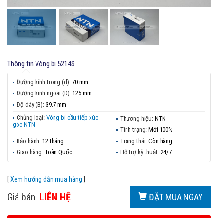
Thông tin
Vòng bi 5214S
Đường kính trong (d):
70 mm
Đường kính ngoài (D):
125 mm
Độ dày (B):
39.7 mm
Chủng loại:
Vòng bi cầu tiếp xúc
Thương hiệu:
NTN
góc NTN
Tình trạng:
Mới 100%
Bảo hành:
12 tháng
Trạng thái:
Còn hàng
Giao hàng:
Toàn Quốc
Hỗ trợ kỹ thuật:
24/7
[
Xem hướng dẫn mua hàng
]
Giá bán:
LIÊN HỆ
ĐẶT MUA NGAY