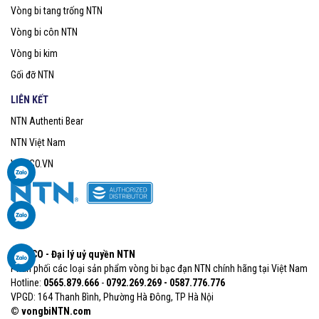
Vòng bi tang trống NTN
Vòng bi côn NTN
Vòng bi kim
Gối đỡ NTN
LIÊN KẾT
NTN Authenti Bear
NTN Việt Nam
VOBICO.VN
VOBICO - Đại lý uỷ quyền NTN
Phân phối các loại sản phẩm vòng bi bạc đạn NTN chính hãng tại Việt Nam
Hotline:
0565.879.666​
-
0792.269.269 - 0587.776.776
VPGD: 164 Thanh Bình, Phường Hà Đông, TP Hà Nội
© vongbiNTN.com