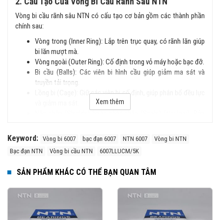
2. Cấu Tạo Của Vòng Bi Cầu Rãnh Sâu NTN
Vòng bi cầu rãnh sâu NTN có cấu tạo cơ bản gồm các thành phần
chính sau:
Vòng trong (Inner Ring): Lắp trên trục quay, có rãnh lăn giúp
bi lăn mượt mà.
Vòng ngoài (Outer Ring): Cố định trong vỏ máy hoặc bạc đỡ.
Bi cầu (Balls): Các viên bi hình cầu giúp giảm ma sát và
truyền tải trọng.
Lồng bi (Cage): Giữ các viên bi cố định, giúp phân bổ đều lực
Xem thêm
và giảm ma sát.
Nắp chắn (Shields) hoặc phớt chặn (Seals) (tùy loại): Bảo
vệ vòng bi khỏi bụi bẩn và chất lỏng.
Keyword:
Vòng bi 6007
bạc đạn 6007
NTN 6007
Vòng bi NTN
3. Đặc Điểm Nổi Bật
Bạc đạn NTN
Vòng bi cầu NTN
6007LLUCM/5K
Cấu trúc đơn giản, dễ lắp đặt.
Chịu tải tốt cả hướng tâm và dọc trục.
SẢN PHẨM KHÁC CÓ THỂ BẠN QUAN TÂM
Tốc độ quay cao, ma sát thấp, vận hành êm ái.
Độ bền cao, ít phải bảo trì.
Có nhiều phiên bản với nắp chắn bụi hoặc phớt chặn dầu.
4. Phân Loại Vòng Bi Cầu Rãnh Sâu NTN