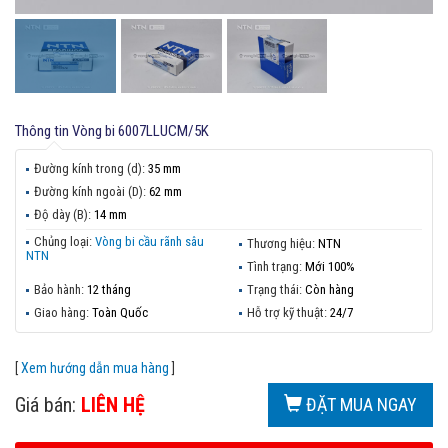
Thông tin
Vòng bi 6007LLUCM/5K
Đường kính trong (d):
35 mm
Đường kính ngoài (D):
62 mm
Độ dày (B):
14 mm
Chủng loại:
Vòng bi cầu rãnh sâu
Thương hiệu:
NTN
NTN
Tình trạng:
Mới 100%
Bảo hành:
12 tháng
Trạng thái:
Còn hàng
Giao hàng:
Toàn Quốc
Hỗ trợ kỹ thuật:
24/7
[
Xem hướng dẫn mua hàng
]
Giá bán:
LIÊN HỆ
ĐẶT MUA NGAY