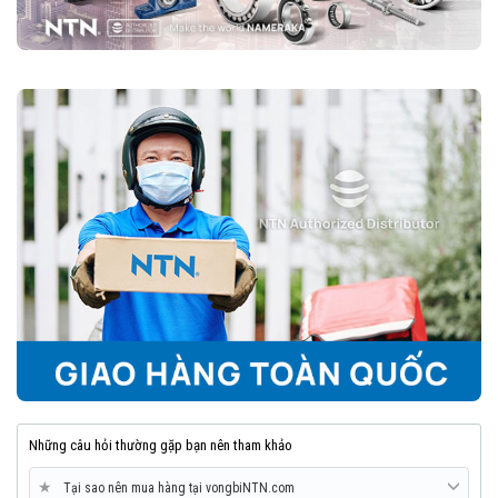
Vòng bi cầu rãnh sâu NTN là một trong những loại vòng bi đáng tin
cậy nhất trên thị trường, nhờ vào độ bền cao, vận hành êm ái và khả
năng chịu tải tốt. Với nhiều biến thể và kích thước đa dạng, chúng
phù hợp với hầu hết các ngành công nghiệp và cơ khí.
8. Mua vòng bi bạc đạn NTN chính hãng ở đâu?
Trên thị trường vòng bi bạc đạn NTN bị làm giả rất nhiều, để lựa
chọn mua đúng vòng bi NTN chính hãng Bạn nên lựa chọn
Đại lý uỷ
quyền NTN
để đảm nguồn gốc sản phẩm chính hãng. VOBICO
(
vongbiNTN.com
) là
Đại lý uỷ quyền vòng bi NTN chính hãng
tại Việt Nam
. Liên hệ ngay với chúng tôi nếu Bạn cần tư vấn loại
vòng bi NTN phù hợp với ứng dụng của mình.
Những câu hỏi thường gặp bạn nên tham khảo
★
Tại sao nên mua hàng tại vongbiNTN.com