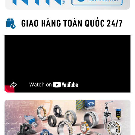
nước, bụi bẩn, phù hợp cho môi trường khắc nghiệt.
5. Ứng Dụng Của Vòng Bi Cầu Rãnh Sâu NTN
Với thiết kế linh hoạt và hiệu suất cao, vòng bi cầu rãnh sâu NTN
được sử dụng rộng rãi trong nhiều ngành công nghiệp, bao gồm:
Động cơ điện và quạt công nghiệp.
Máy công cụ và thiết bị cơ khí.
Ô tô, xe máy, hộp số và trục truyền động.
Thiết bị y tế và ngành công nghiệp thực phẩm.
Ngành hàng không và năng lượng tái tạo.
6. Cách Chọn Mua Vòng Bi Cầu Rãnh Sâu NTN
Xác định kích thước: Đo đường kính trong (d), đường kính
ngoài (D), độ dày (B) để chọn đúng loại.
Xác định loại phù hợp: Chọn có nắp chắn (ZZ), phớt chặn
dầu (LL) hay loại mở tùy theo điều kiện làm việc.
Chọn thương hiệu NTN chính hãng: Tránh hàng giả bằng cách
mua từ
Đại lý uỷ quyền NTN
7. Kết Luận