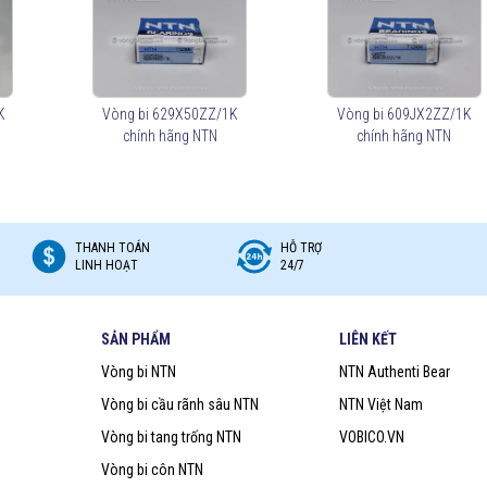
n dầu.
K
Vòng bi 629X50ZZ/1K
Vòng bi 609JX2ZZ/1K
chính hãng NTN
chính hãng NTN
oove Ball Bearings)
 ở mức vừa phải.
.
 Bearings)
THANH TOÁN
HỖ TRỢ
LINH HOẠT
24/7
SẢN PHẨM
LIÊN KẾT
Vòng bi NTN
NTN Authenti Bear
được bôi trơn liên tục.
m loại bảo vệ, giúp ngăn bụi và chất bẩn nhưng không chống nước tốt.
Vòng bi cầu rãnh sâu NTN
NTN Việt Nam
giúp ngăn nước, bụi bẩn, phù hợp cho môi trường khắc nghiệt.
Vòng bi tang trống NTN
VOBICO.VN
Vòng bi côn NTN