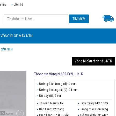
in tức
Liên hệ
VÒNG BI XE MÁY NTN
H SÂU NTN
N
Vòng bi cầu rãnh sâu NTN
Thông tin
Vòng bi 609JX2LLU/1K
Đường kính trong (d):
9 mm
Đường kính ngoài (D):
24 mm
Độ dày (B):
7 mm
Thương hiệu:
NTN
Tình trạng:
Mới 100%
Bảo hành:
12 tháng
Trạng thái:
Còn hàng
Giao hàng:
Toàn Quốc
Hỗ trợ kỹ thuật:
24/7