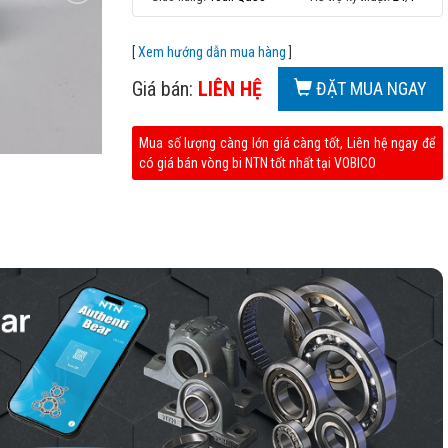
[
Xem hướng dẫn mua hàng
]
Giá bán:
LIÊN HỆ
ĐẶT MUA NGAY
Mua số lượng càng lớn giá càng tốt, Liên hệ ngay để
có giá bán vòng bi NTN tốt nhất tại VOBICO