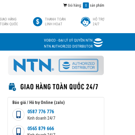
Giỏ hàng:
0
sản phẩm
GIAO HÀNG
THANH TOÁN
HỖ TRỢ
TOÀN QUỐC
LINH HOẠT
24/7
VOBICO - ĐẠI LÝ UỶ QUYỀN NTN
NTN AUTHORIZED DISTRIBUTOR
Báo giá / Hỗ trợ Online (zalo)
0587 776 776
Kinh doanh 24/7
0565 879 666
Kinh doanh 24/7