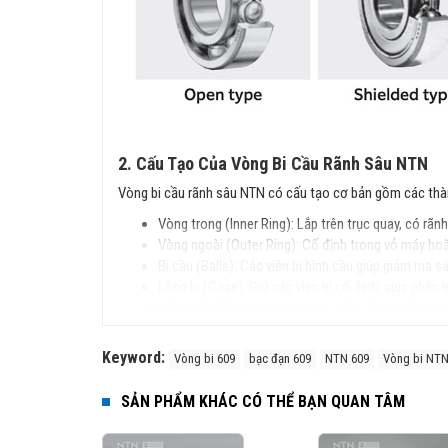
2. Cấu Tạo Của Vòng Bi Cầu Rãnh Sâu NTN
Vòng bi cầu rãnh sâu NTN có cấu tạo cơ bản gồm các thà
Vòng trong (Inner Ring): Lắp trên trục quay, có rãnh
Vòng ngoài (Outer Ring): Cố định trong vỏ máy ho
Bi cầu (Balls): Các viên bi hình cầu giúp giảm ma sá
Lồng bi (Cage): Giữ các viên bi cố định, giúp phân
Nắp chắn (Shields) hoặc phớt chặn (Seals) (tùy loại
3. Đặc Điểm Nổi Bật
Keyword:
Vòng bi 609
bạc đạn 609
NTN 609
Vòng bi NT
Cấu trúc đơn giản, dễ lắp đặt.
Chịu tải tốt cả hướng tâm và dọc trục.
SẢN PHẨM KHÁC CÓ THỂ BẠN QUAN TÂM
Tốc độ quay cao, ma sát thấp, vận hành êm ái.
Độ bền cao, ít phải bảo trì.