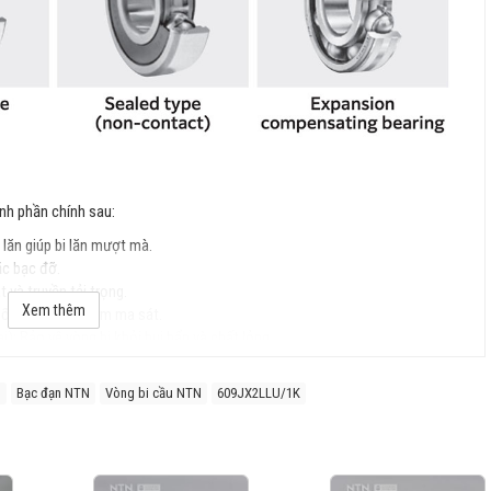
nh phần chính sau:
 lăn giúp bi lăn mượt mà.
ặc bạc đỡ.
t và truyền tải trọng.
Xem thêm
 bổ đều lực và giảm ma sát.
): Bảo vệ vòng bi khỏi bụi bẩn và chất lỏng.
N
Bạc đạn NTN
Vòng bi cầu NTN
609JX2LLU/1K