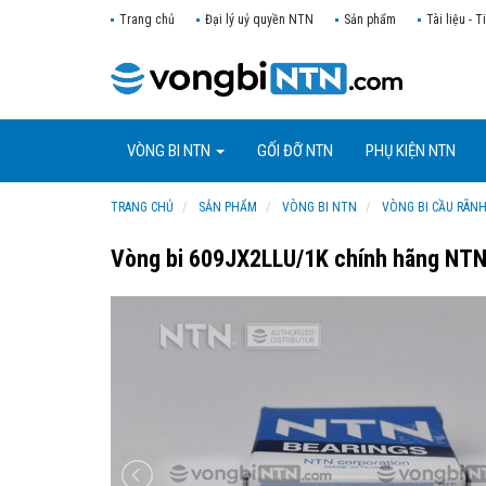
Trang chủ
Đại lý uỷ quyền NTN
Sản phẩm
Tài liệu - T
VÒNG BI NTN
GỐI ĐỠ NTN
PHỤ KIỆN NTN
TRANG CHỦ
SẢN PHẨM
VÒNG BI NTN
VÒNG BI CẦU RÃN
Vòng bi 609JX2LLU/1K chính hãng NT