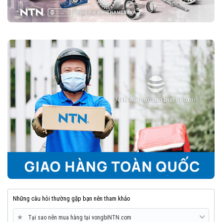
Vòng bi cầu rãnh sâu NTN là một trong những loại vòng bi đáng tin
cậy nhất trên thị trường, nhờ vào độ bền cao, vận hành êm ái và khả
năng chịu tải tốt. Với nhiều biến thể và kích thước đa dạng, chúng
phù hợp với hầu hết các ngành công nghiệp và cơ khí.
8. Mua vòng bi bạc đạn NTN chính hãng ở đâu?
Trên thị trường vòng bi bạc đạn NTN bị làm giả rất nhiều, để lựa
chọn mua đúng vòng bi NTN chính hãng Bạn nên lựa chọn
Đại lý uỷ
quyền NTN
để đảm nguồn gốc sản phẩm chính hãng. VOBICO
(
vongbiNTN.com
) là
Đại lý uỷ quyền vòng bi NTN chính hãng
tại Việt Nam
. Liên hệ ngay với chúng tôi nếu Bạn cần tư vấn loại
vòng bi NTN phù hợp với ứng dụng của mình.
Những câu hỏi thường gặp bạn nên tham khảo
★
Tại sao nên mua hàng tại vongbiNTN.com