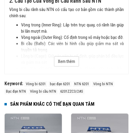
2. Cấu Tạo Của Vòng Bi Cầu Rãnh Sâu NTN
Vòng bi cầu rãnh sâu NTN có cấu tạo cơ bản gồm các thành phần
chính sau:
Vòng trong (Inner Ring): Lắp trên trục quay, có rãnh lăn giúp
bi lăn mượt mà.
Vòng ngoài (Outer Ring): Cố định trong vỏ máy hoặc bạc đỡ.
Bi cầu (Balls): Các viên bi hình cầu giúp giảm ma sát và
truyền tải trọng.
Lồng bi (Cage): Giữ các viên bi cố định, giúp phân bổ đều lực
Xem thêm
và giảm ma sát.
Nắp chắn (Shields) hoặc phớt chặn (Seals) (tùy loại): Bảo
vệ vòng bi khỏi bụi bẩn và chất lỏng.
Keyword:
Vòng bi 6201
bạc đạn 6201
NTN 6201
Vòng bi NTN
3. Đặc Điểm Nổi Bật
Bạc đạn NTN
Vòng bi cầu NTN
6201ZZC3/2AS
Cấu trúc đơn giản, dễ lắp đặt.
Chịu tải tốt cả hướng tâm và dọc trục.
SẢN PHẨM KHÁC CÓ THỂ BẠN QUAN TÂM
Tốc độ quay cao, ma sát thấp, vận hành êm ái.
Độ bền cao, ít phải bảo trì.
Có nhiều phiên bản với nắp chắn bụi hoặc phớt chặn dầu.
4. Phân Loại Vòng Bi Cầu Rãnh Sâu NTN