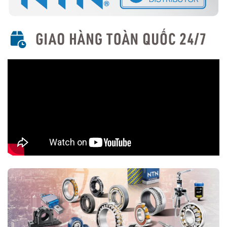
nước, bụi bẩn, phù hợp cho môi trường khắc nghiệt.
5. Ứng Dụng Của Vòng Bi Cầu Rãnh Sâu NTN
Với thiết kế linh hoạt và hiệu suất cao, vòng bi cầu rãnh sâu NTN
được sử dụng rộng rãi trong nhiều ngành công nghiệp, bao gồm:
Động cơ điện và quạt công nghiệp.
Máy công cụ và thiết bị cơ khí.
Ô tô, xe máy, hộp số và trục truyền động.
Thiết bị y tế và ngành công nghiệp thực phẩm.
Ngành hàng không và năng lượng tái tạo.
6. Cách Chọn Mua Vòng Bi Cầu Rãnh Sâu NTN
Xác định kích thước: Đo đường kính trong (d), đường kính
ngoài (D), độ dày (B) để chọn đúng loại.
Xác định loại phù hợp: Chọn có nắp chắn (ZZ), phớt chặn
dầu (LL) hay loại mở tùy theo điều kiện làm việc.
Chọn thương hiệu NTN chính hãng: Tránh hàng giả bằng cách
mua từ
Đại lý uỷ quyền NTN
7. Kết Luận