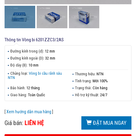
Thông tin
Vòng bi 6201ZZC3/2AS
Đường kính trong (d):
12 mm
Đường kính ngoài (D):
32 mm
Độ dày (B):
10 mm
Chủng loại:
Vòng bi cầu rãnh sâu
Thương hiệu:
NTN
NTN
Tình trạng:
Mới 100%
Bảo hành:
12 tháng
Trạng thái:
Còn hàng
Giao hàng:
Toàn Quốc
Hỗ trợ kỹ thuật:
24/7
[
Xem hướng dẫn mua hàng
]
Giá bán:
LIÊN HỆ
ĐẶT MUA NGAY