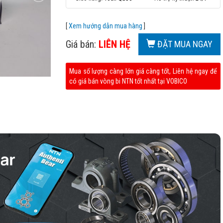
[
Xem hướng dẫn mua hàng
]
Giá bán:
LIÊN HỆ
ĐẶT MUA NGAY
Mua số lượng càng lớn giá càng tốt, Liên hệ ngay để
có giá bán vòng bi NTN tốt nhất tại VOBICO