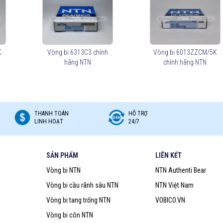
n dầu.
K
Vòng bi 6313C3 chính
Vòng bi 6013ZZCM/5K
hãng NTN
chính hãng NTN
oove Ball Bearings)
 ở mức vừa phải.
.
 Bearings)
THANH TOÁN
HỖ TRỢ
LINH HOẠT
24/7
SẢN PHẨM
LIÊN KẾT
Vòng bi NTN
NTN Authenti Bear
được bôi trơn liên tục.
m loại bảo vệ, giúp ngăn bụi và chất bẩn nhưng không chống nước tốt.
Vòng bi cầu rãnh sâu NTN
NTN Việt Nam
giúp ngăn nước, bụi bẩn, phù hợp cho môi trường khắc nghiệt.
Vòng bi tang trống NTN
VOBICO.VN
Vòng bi côn NTN