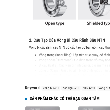
2. Cấu Tạo Của Vòng Bi Cầu Rãnh Sâu NTN
Vòng bi cầu rãnh sâu NTN có cấu tạo cơ bản gồm các thà
Vòng trong (Inner Ring): Lắp trên trục quay, có rãnh
Vòng ngoài (Outer Ring): Cố định trong vỏ máy ho
Bi cầu (Balls): Các viên bi hình cầu giúp giảm ma sá
Lồng bi (Cage): Giữ các viên bi cố định, giúp phân
Nắp chắn (Shields) hoặc phớt chặn (Seals) (tùy loại
3. Đặc Điểm Nổi Bật
Keyword:
Vòng bi 6213
bạc đạn 6213
NTN 6213
Vòng bi
Cấu trúc đơn giản, dễ lắp đặt.
Chịu tải tốt cả hướng tâm và dọc trục.
SẢN PHẨM KHÁC CÓ THỂ BẠN QUAN TÂM
Tốc độ quay cao, ma sát thấp, vận hành êm ái.
Độ bền cao, ít phải bảo trì.