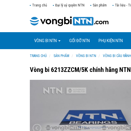
Trang chủ
Đại lý uỷ quyền NTN
Sản phẩm
Tài liệu - T
VÒNG BI NTN
GỐI ĐỠ NTN
PHỤ KIỆN NTN
TRANG CHỦ
SẢN PHẨM
VÒNG BI NTN
VÒNG BI CẦU RÃN
Vòng bi 6213ZZCM/5K chính hãng NTN