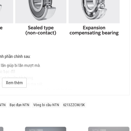
nh phần chính sau:
 lăn giúp bi lăn mượt mà.
ặc bạc đỡ.
t và truyền tải trọng.
Xem thêm
 bổ đều lực và giảm ma sát.
): Bảo vệ vòng bi khỏi bụi bẩn và chất lỏng.
 NTN
Bạc đạn NTN
Vòng bi cầu NTN
6213ZZCM/5K