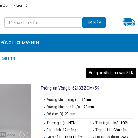
in tức
Liên hệ
VÒNG BI XE MÁY NTN
H SÂU NTN
Vòng bi cầu rãnh sâu NTN
Thông tin
Vòng bi 6213ZZCM/5K
Đường kính trong (d):
65 mm
Đường kính ngoài (D):
120 mm
Độ dày (B):
23 mm
Thương hiệu:
NTN
Tình trạng:
Mới 100%
Bảo hành:
12 tháng
Trạng thái:
Còn hàng
Giao hàng:
Toàn Quốc
Hỗ trợ kỹ thuật:
24/7