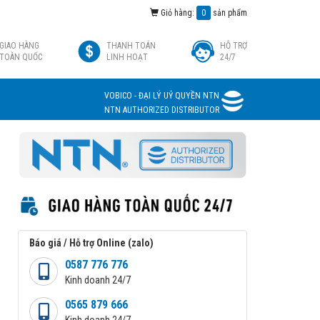
Giỏ hàng:
0
sản phẩm
GIAO HÀNG
THANH TOÁN
HỖ TRỢ
TOÀN QUỐC
LINH HOẠT
24/7
VOBICO - ĐẠI LÝ UỶ QUYỀN NTN
NTN AUTHORIZED DISTRIBUTOR
Báo giá / Hỗ trợ Online (zalo)
0587 776 776
Kinh doanh 24/7
0565 879 666
Kinh doanh 24/7