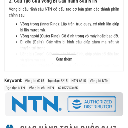
2. Cấu Tạo Của Vòng Bi Cầu Rãnh Sâu NTN
Vòng bi cầu rãnh sâu NTN có cấu tạo cơ bản gồm các thành phần
chính sau:
Vòng trong (Inner Ring): Lắp trên trục quay, có rãnh lăn giúp
bi lăn mượt mà.
Vòng ngoài (Outer Ring): Cố định trong vỏ máy hoặc bạc đỡ.
Bi cầu (Balls): Các viên bi hình cầu giúp giảm ma sát và
truyền tải trọng.
Lồng bi (Cage): Giữ các viên bi cố định, giúp phân bổ đều lực
Xem thêm
và giảm ma sát.
Nắp chắn (Shields) hoặc phớt chặn (Seals) (tùy loại): Bảo
vệ vòng bi khỏi bụi bẩn và chất lỏng.
Keyword:
Vòng bi 6215
bạc đạn 6215
NTN 6215
Vòng bi NTN
3. Đặc Điểm Nổi Bật
Bạc đạn NTN
Vòng bi cầu NTN
6215ZZC3/5K
Cấu trúc đơn giản, dễ lắp đặt.
Chịu tải tốt cả hướng tâm và dọc trục.
Tốc độ quay cao, ma sát thấp, vận hành êm ái.
Độ bền cao, ít phải bảo trì.
Có nhiều phiên bản với nắp chắn bụi hoặc phớt chặn dầu.
4. Phân Loại Vòng Bi Cầu Rãnh Sâu NTN