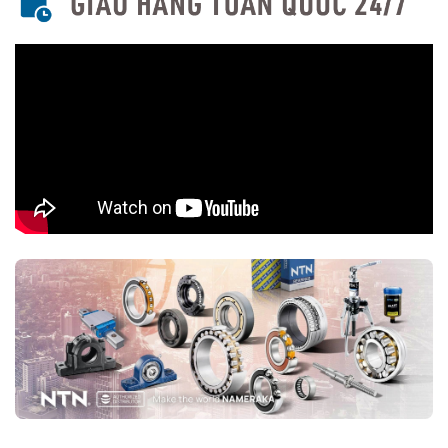
Theo Số Dãy Bi
Vòng bi cầu rãnh sâu 1 dãy (Single Row Deep Groove
Ball Bearings)
Loại phổ biến nhất, chịu tải hướng tâm tốt và tải dọc trục ở mức
vừa phải.
Các mã sản phẩm phổ biến: 6000, 6200, 6300, 6800, 6900...
Vòng bi cầu rãnh sâu 2 dãy (Double Row Deep Groove Ball
Bearings)
Thiết kế với hai hàng bi giúp tăng khả năng chịu tải.
Dùng trong các ứng dụng có tải trọng lớn hơn.
Theo Kiểu Bảo Vệ
Loại không có nắp (Open Type)
Không có phớt chặn, thích hợp cho môi trường sạch hoặc được bôi
trơn liên tục.
Loại có nắp chắn kim loại (ZZ – Shielded Type) có nắp kim loại bảo
vệ, giúp ngăn bụi và chất bẩn nhưng không chống nước tốt.
Loại có phớt chặn cao su (LL – Sealed Type) phớt cao su giúp ngăn