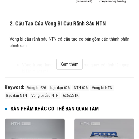
2. Cấu Tạo Của Vòng Bi Cầu Rãnh Sâu NTN
Vòng bi cầu rãnh sâu NTN có cấu tạo cơ bản gồm các thành phần
chính sau:
Xem thêm
Vòng trong (Inner Ring): Lắp trên trục quay, có rãnh lăn giúp
bi lăn mượt mà.
Vòng ngoài (Outer Ring): Cố định trong vỏ máy hoặc bạc đỡ.
Keyword:
Vòng bi 626
bạc đạn 626
NTN 626
Vòng bi NTN
Bi cầu (Balls): Các viên bi hình cầu giúp giảm ma sát và
Bạc đạn NTN
Vòng bi cầu NTN
626ZZ/1K
truyền tải trọng.
Lồng bi (Cage): Giữ các viên bi cố định, giúp phân bổ đều lực
SẢN PHẨM KHÁC CÓ THỂ BẠN QUAN TÂM
và giảm ma sát.
Nắp chắn (Shields) hoặc phớt chặn (Seals) (tùy loại): Bảo
vệ vòng bi khỏi bụi bẩn và chất lỏng.