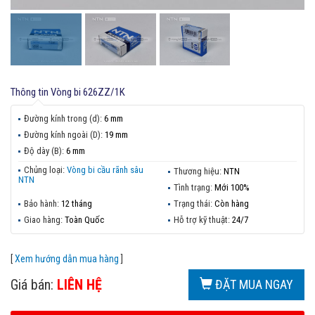
Thông tin
Vòng bi 626ZZ/1K
Đường kính trong (d):
6 mm
Đường kính ngoài (D):
19 mm
Độ dày (B):
6 mm
Chủng loại:
Vòng bi cầu rãnh sâu
Thương hiệu:
NTN
NTN
Tình trạng:
Mới 100%
Bảo hành:
12 tháng
Trạng thái:
Còn hàng
Giao hàng:
Toàn Quốc
Hỗ trợ kỹ thuật:
24/7
[
Xem hướng dẫn mua hàng
]
Giá bán:
LIÊN HỆ
ĐẶT MUA NGAY