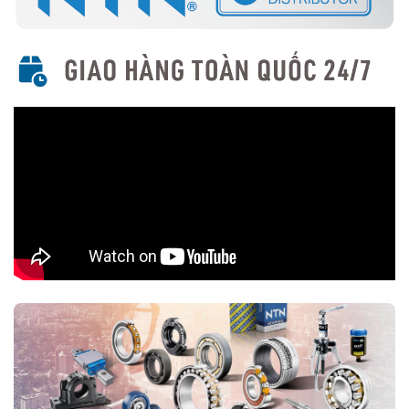
Vòng bi cầu rãnh sâu 1 dãy (Single Row Deep Groove
Ball Bearings)
Loại phổ biến nhất, chịu tải hướng tâm tốt và tải dọc trục ở mức
vừa phải.
Các mã sản phẩm phổ biến: 6000, 6200, 6300, 6800, 6900...
Vòng bi cầu rãnh sâu 2 dãy (Double Row Deep Groove Ball
Bearings)
Thiết kế với hai hàng bi giúp tăng khả năng chịu tải.
Dùng trong các ứng dụng có tải trọng lớn hơn.
Theo Kiểu Bảo Vệ