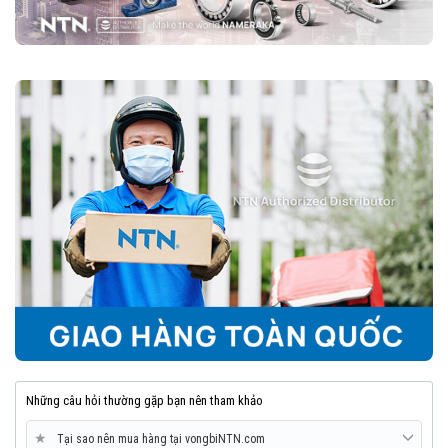
Vòng bi cầu rãnh sâu NTN là một trong những loại vòng bi đáng tin
cậy nhất trên thị trường, nhờ vào độ bền cao, vận hành êm ái và khả
năng chịu tải tốt. Với nhiều biến thể và kích thước đa dạng, chúng
phù hợp với hầu hết các ngành công nghiệp và cơ khí.
8. Mua vòng bi bạc đạn NTN chính hãng ở đâu?
Trên thị trường vòng bi bạc đạn NTN bị làm giả rất nhiều, để lựa
chọn mua đúng vòng bi NTN chính hãng Bạn nên lựa chọn
Đại lý uỷ
quyền NTN
để đảm nguồn gốc sản phẩm chính hãng. VOBICO
(
vongbiNTN.com
) là
Đại lý uỷ quyền vòng bi NTN chính hãng
tại Việt Nam
. Liên hệ ngay với chúng tôi nếu Bạn cần tư vấn loại
vòng bi NTN phù hợp với ứng dụng của mình.
Những câu hỏi thường gặp bạn nên tham khảo
★
Tại sao nên mua hàng tại vongbiNTN.com