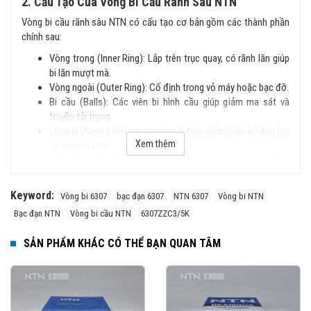
2. Cấu Tạo Của Vòng Bi Cầu Rãnh Sâu NTN
Vòng bi cầu rãnh sâu NTN có cấu tạo cơ bản gồm các thành phần
chính sau:
Vòng trong (Inner Ring): Lắp trên trục quay, có rãnh lăn giúp
bi lăn mượt mà.
Vòng ngoài (Outer Ring): Cố định trong vỏ máy hoặc bạc đỡ.
Bi cầu (Balls): Các viên bi hình cầu giúp giảm ma sát và
truyền tải trọng.
Lồng bi (Cage): Giữ các viên bi cố định, giúp phân bổ đều lực
Xem thêm
và giảm ma sát.
Nắp chắn (Shields) hoặc phớt chặn (Seals) (tùy loại): Bảo
vệ vòng bi khỏi bụi bẩn và chất lỏng.
Keyword:
Vòng bi 6307
bạc đạn 6307
NTN 6307
Vòng bi NTN
3. Đặc Điểm Nổi Bật
Bạc đạn NTN
Vòng bi cầu NTN
6307ZZC3/5K
Cấu trúc đơn giản, dễ lắp đặt.
Chịu tải tốt cả hướng tâm và dọc trục.
SẢN PHẨM KHÁC CÓ THỂ BẠN QUAN TÂM
Tốc độ quay cao, ma sát thấp, vận hành êm ái.
Độ bền cao, ít phải bảo trì.
Có nhiều phiên bản với nắp chắn bụi hoặc phớt chặn dầu.
4. Phân Loại Vòng Bi Cầu Rãnh Sâu NTN