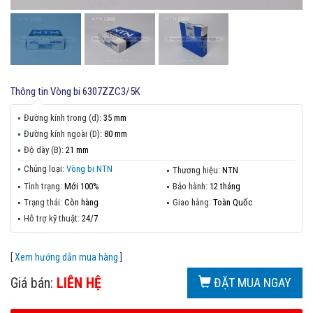
Thông tin
Vòng bi 6307ZZC3/5K
Đường kính trong (d):
35 mm
Đường kính ngoài (D):
80 mm
Độ dày (B):
21 mm
Chủng loại:
Vòng bi NTN
Thương hiệu:
NTN
Tình trạng:
Mới 100%
Bảo hành:
12 tháng
Trạng thái:
Còn hàng
Giao hàng:
Toàn Quốc
Hỗ trợ kỹ thuật:
24/7
[
Xem hướng dẫn mua hàng
]
Giá bán:
LIÊN HỆ
ĐẶT MUA NGAY