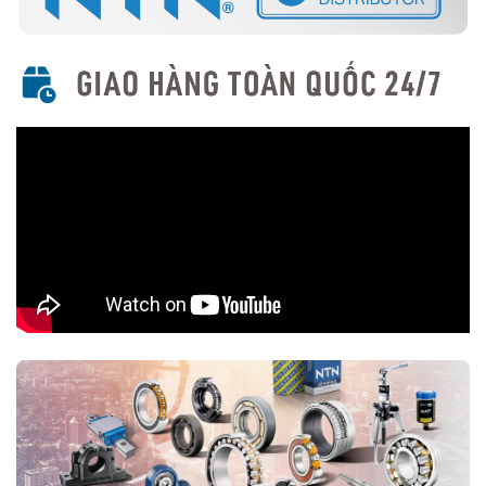
nước, bụi bẩn, phù hợp cho môi trường khắc nghiệt.
5. Ứng Dụng Của Vòng Bi Cầu Rãnh Sâu NTN
Với thiết kế linh hoạt và hiệu suất cao, vòng bi cầu rãnh sâu NTN
được sử dụng rộng rãi trong nhiều ngành công nghiệp, bao gồm:
Động cơ điện và quạt công nghiệp.
Máy công cụ và thiết bị cơ khí.
Ô tô, xe máy, hộp số và trục truyền động.
Thiết bị y tế và ngành công nghiệp thực phẩm.
Ngành hàng không và năng lượng tái tạo.
6. Cách Chọn Mua Vòng Bi Cầu Rãnh Sâu NTN
Xác định kích thước: Đo đường kính trong (d), đường kính
ngoài (D), độ dày (B) để chọn đúng loại.
Xác định loại phù hợp: Chọn có nắp chắn (ZZ), phớt chặn
dầu (LL) hay loại mở tùy theo điều kiện làm việc.
Chọn thương hiệu NTN chính hãng: Tránh hàng giả bằng cách
mua từ
Đại lý uỷ quyền NTN
7. Kết Luận