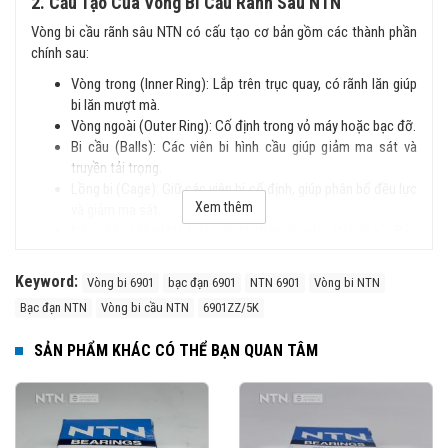
2. Cấu Tạo Của Vòng Bi Cầu Rãnh Sâu NTN
Vòng bi cầu rãnh sâu NTN có cấu tạo cơ bản gồm các thành phần
chính sau:
Vòng trong (Inner Ring): Lắp trên trục quay, có rãnh lăn giúp
bi lăn mượt mà.
Vòng ngoài (Outer Ring): Cố định trong vỏ máy hoặc bạc đỡ.
Bi cầu (Balls): Các viên bi hình cầu giúp giảm ma sát và
truyền tải trọng.
Lồng bi (Cage): Giữ các viên bi cố định, giúp phân bổ đều lực
Xem thêm
và giảm ma sát.
Nắp chắn (Shields) hoặc phớt chặn (Seals) (tùy loại): Bảo
vệ vòng bi khỏi bụi bẩn và chất lỏng.
Keyword:
Vòng bi 6901
bạc đạn 6901
NTN 6901
Vòng bi NTN
3. Đặc Điểm Nổi Bật
Bạc đạn NTN
Vòng bi cầu NTN
6901ZZ/5K
Cấu trúc đơn giản, dễ lắp đặt.
Chịu tải tốt cả hướng tâm và dọc trục.
SẢN PHẨM KHÁC CÓ THỂ BẠN QUAN TÂM
Tốc độ quay cao, ma sát thấp, vận hành êm ái.
Độ bền cao, ít phải bảo trì.
Có nhiều phiên bản với nắp chắn bụi hoặc phớt chặn dầu.
4. Phân Loại Vòng Bi Cầu Rãnh Sâu NTN