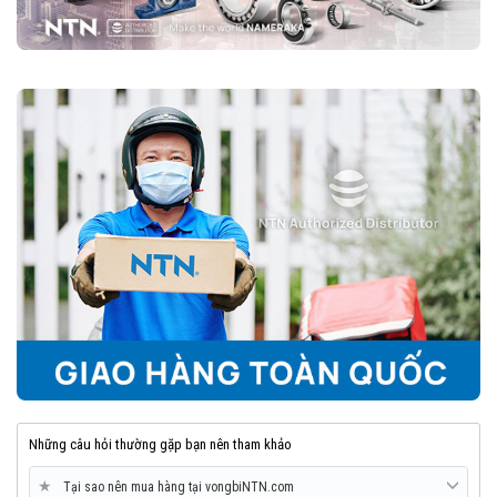
Vòng bi cầu rãnh sâu NTN là một trong những loại vòng bi đáng tin
cậy nhất trên thị trường, nhờ vào độ bền cao, vận hành êm ái và khả
năng chịu tải tốt. Với nhiều biến thể và kích thước đa dạng, chúng
phù hợp với hầu hết các ngành công nghiệp và cơ khí.
8. Mua vòng bi bạc đạn NTN chính hãng ở đâu?
Trên thị trường vòng bi bạc đạn NTN bị làm giả rất nhiều, để lựa
chọn mua đúng vòng bi NTN chính hãng Bạn nên lựa chọn
Đại lý uỷ
quyền NTN
để đảm nguồn gốc sản phẩm chính hãng. VOBICO
(
vongbiNTN.com
) là
Đại lý uỷ quyền vòng bi NTN chính hãng
tại Việt Nam
. Liên hệ ngay với chúng tôi nếu Bạn cần tư vấn loại
vòng bi NTN phù hợp với ứng dụng của mình.
Những câu hỏi thường gặp bạn nên tham khảo
★
Tại sao nên mua hàng tại vongbiNTN.com