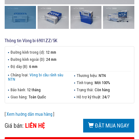
Thông tin
Vòng bi 6901ZZ/5K
Đường kính trong (d):
12 mm
Đường kính ngoài (D):
24 mm
Độ dày (B):
6 mm
Chủng loại:
Vòng bi cầu rãnh sâu
Thương hiệu:
NTN
NTN
Tình trạng:
Mới 100%
Bảo hành:
12 tháng
Trạng thái:
Còn hàng
Giao hàng:
Toàn Quốc
Hỗ trợ kỹ thuật:
24/7
[
Xem hướng dẫn mua hàng
]
Giá bán:
LIÊN HỆ
ĐẶT MUA NGAY