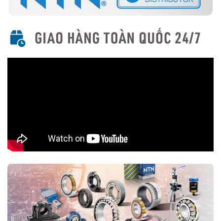
nước, bụi bẩn, phù hợp cho môi trường khắc nghiệt.
5. Ứng Dụng Của Vòng Bi Cầu Rãnh Sâu NTN
Với thiết kế linh hoạt và hiệu suất cao, vòng bi cầu rãnh sâu NTN
được sử dụng rộng rãi trong nhiều ngành công nghiệp, bao gồm:
Động cơ điện và quạt công nghiệp.
Máy công cụ và thiết bị cơ khí.
Ô tô, xe máy, hộp số và trục truyền động.
Thiết bị y tế và ngành công nghiệp thực phẩm.
Ngành hàng không và năng lượng tái tạo.
6. Cách Chọn Mua Vòng Bi Cầu Rãnh Sâu NTN
Xác định kích thước: Đo đường kính trong (d), đường kính
ngoài (D), độ dày (B) để chọn đúng loại.
Xác định loại phù hợp: Chọn có nắp chắn (ZZ), phớt chặn
dầu (LL) hay loại mở tùy theo điều kiện làm việc.
Chọn thương hiệu NTN chính hãng: Tránh hàng giả bằng cách
mua từ
Đại lý uỷ quyền NTN
7. Kết Luận