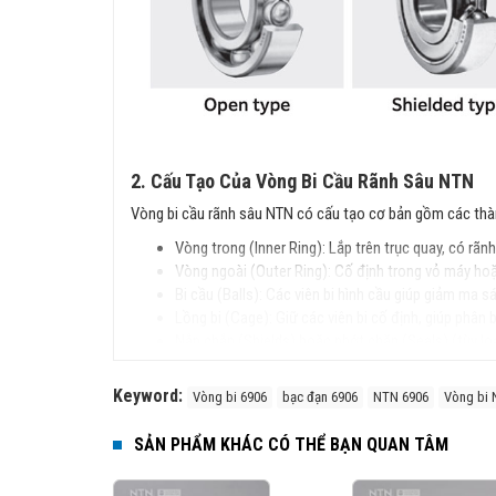
2. Cấu Tạo Của Vòng Bi Cầu Rãnh Sâu NTN
Vòng bi cầu rãnh sâu NTN có cấu tạo cơ bản gồm các thà
Vòng trong (Inner Ring): Lắp trên trục quay, có rãnh
Vòng ngoài (Outer Ring): Cố định trong vỏ máy ho
Bi cầu (Balls): Các viên bi hình cầu giúp giảm ma sá
Lồng bi (Cage): Giữ các viên bi cố định, giúp phân
Nắp chắn (Shields) hoặc phớt chặn (Seals) (tùy loại
3. Đặc Điểm Nổi Bật
Keyword:
Vòng bi 6906
bạc đạn 6906
NTN 6906
Vòng bi
Cấu trúc đơn giản, dễ lắp đặt.
Chịu tải tốt cả hướng tâm và dọc trục.
SẢN PHẨM KHÁC CÓ THỂ BẠN QUAN TÂM
Tốc độ quay cao, ma sát thấp, vận hành êm ái.
Độ bền cao, ít phải bảo trì.