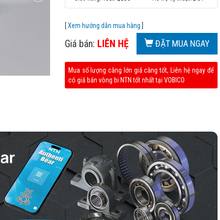
[
Xem hướng dẫn mua hàng
]
Giá bán:
LIÊN HỆ
ĐẶT MUA NGAY
Mua số lượng càng lớn giá càng tốt, Liên hệ ngay để
có giá bán vòng bi NTN tốt nhất tại VOBICO