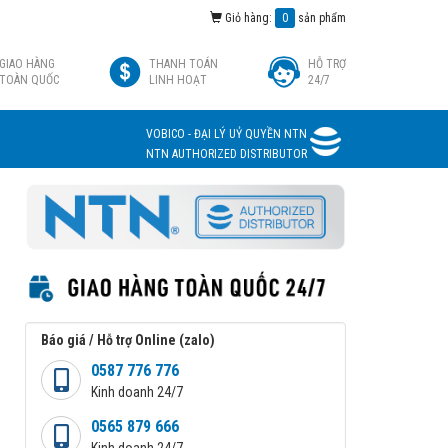
Giỏ hàng:
0
sản phẩm
GIAO HÀNG
THANH TOÁN
HỖ TRỢ
TOÀN QUỐC
LINH HOẠT
24/7
VOBICO - ĐẠI LÝ UỶ QUYỀN NTN
NTN AUTHORIZED DISTRIBUTOR
Báo giá / Hỗ trợ Online (zalo)
0587 776 776
Kinh doanh 24/7
0565 879 666
Kinh doanh 24/7