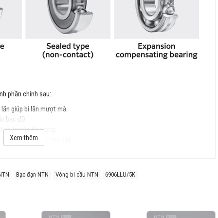
nh phần chính sau:
 lăn giúp bi lăn mượt mà.
ặc bạc đỡ.
t và truyền tải trọng.
Xem thêm
 bổ đều lực và giảm ma sát.
): Bảo vệ vòng bi khỏi bụi bẩn và chất lỏng.
 NTN
Bạc đạn NTN
Vòng bi cầu NTN
6906LLU/5K