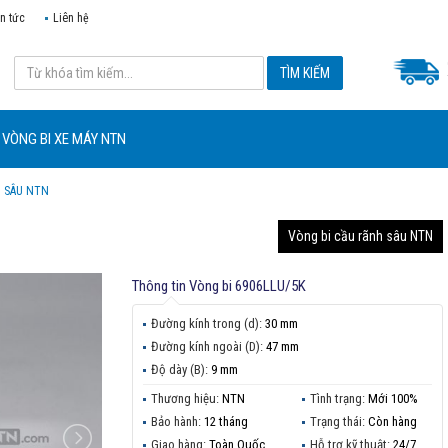
in tức
Liên hệ
VÒNG BI XE MÁY NTN
H SÂU NTN
Vòng bi cầu rãnh sâu NTN
Thông tin
Vòng bi 6906LLU/5K
Đường kính trong (d):
30 mm
Đường kính ngoài (D):
47 mm
Độ dày (B):
9 mm
Thương hiệu:
NTN
Tình trạng:
Mới 100%
Bảo hành:
12 tháng
Trạng thái:
Còn hàng
Giao hàng:
Toàn Quốc
Hỗ trợ kỹ thuật:
24/7