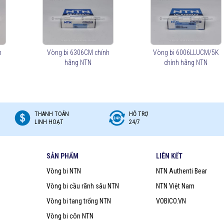
n dầu.
h
Vòng bi 6306CM chính
Vòng bi 6006LLUCM/5K
hãng NTN
chính hãng NTN
oove Ball Bearings)
 ở mức vừa phải.
.
 Bearings)
THANH TOÁN
HỖ TRỢ
LINH HOẠT
24/7
SẢN PHẨM
LIÊN KẾT
Vòng bi NTN
NTN Authenti Bear
được bôi trơn liên tục.
m loại bảo vệ, giúp ngăn bụi và chất bẩn nhưng không chống nước tốt.
Vòng bi cầu rãnh sâu NTN
NTN Việt Nam
giúp ngăn nước, bụi bẩn, phù hợp cho môi trường khắc nghiệt.
Vòng bi tang trống NTN
VOBICO.VN
Vòng bi côn NTN