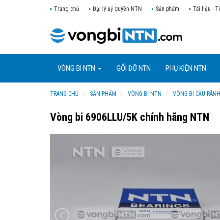
Trang chủ
Đại lý uỷ quyền NTN
Sản phẩm
Tài liệu - T
VÒNG BI NTN
GỐI ĐỠ NTN
PHỤ KIỆN NTN
TRANG CHỦ
SẢN PHẨM
VÒNG BI NTN
VÒNG BI CẦU RÃN
Vòng bi 6906LLU/5K chính hãng NTN