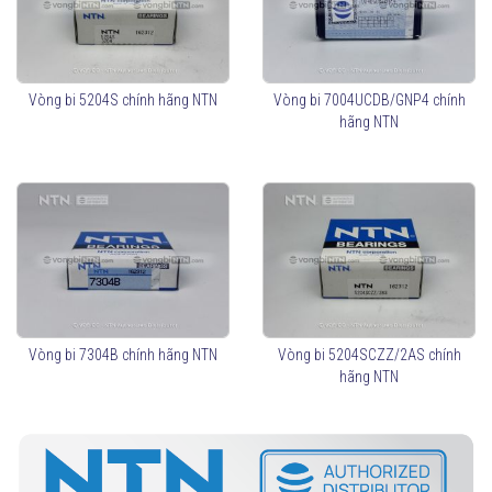
Chịu tải theo một hướng (cần lắp ghép theo cặp nếu chịu tải
hai hướng).
Góc tiếp xúc phổ biến: 15°, 25°, 30°, 40°.
Mã sản phẩm phổ biến:
Vòng bi 5204S chính hãng NTN
Vòng bi 7004UCDB/GNP4 chính
7000 series (tốc độ cao, chính xác cao)
hãng NTN
7200 series (kích thước tiêu chuẩn)
7300 series (chịu tải lớn hơn)
Vòng bi Tiếp Xúc Góc Hai Dãy (Double Row Angular
Contact Ball Bearings)
Chịu tải cả hai hướng mà không cần lắp cặp.
Có cấu trúc tương tự như hai vòng bi một dãy lắp đối xứng.
Mã sản phẩm phổ biến: 3200, 3300 series.
Vòng bi Tiếp Xúc Góc Chính Xác Cao (High Precision
Vòng bi 7304B chính hãng NTN
Vòng bi 5204SCZZ/2AS chính
Bearings)
hãng NTN
Dùng cho máy CNC, trục chính máy công cụ, động cơ tốc độ
cao.
Mã sản phẩm phổ biến: 5S-7000, 5S-7200 series.
Vòng bi Tiếp Xúc Góc Ổ Đũa (Hybrid Bearings - Bi Gốm