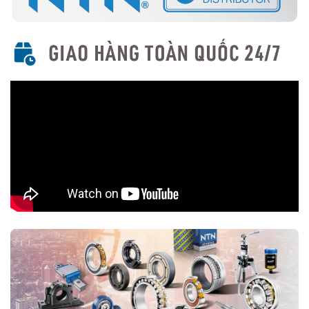
Si3N4)
Sử dụng bi gốm (Ceramic) giúp giảm trọng lượng, giảm ma
sát và chịu tốc độ rất cao.
Phù hợp với ứng dụng tốc độ cao như máy CNC, động cơ
tua-bin.
Mã sản phẩm phổ biến: 5S-79xx, 5S-70xx.
Ứng dụng của vòng bi tiếp xúc góc NTN
Máy CNC, trục chính (Spindle Bearings)
Động cơ điện, máy bơm
Máy móc công nghiệp, hộp số
Ô tô, xe máy (bánh trước, ly hợp, hộp số tự động)
Mua vòng bi tiếp xúc góc NTN chính hãng ở đâu?
Trên thị trường vòng bi bạc đạn NTN bị làm giả rất nhiều, để lựa
chọn mua đúng vòng bi NTN chính hãng Bạn nên lựa chọn
Đại lý uỷ
quyền NTN
để đảm nguồn gốc sản phẩm chính hãng. VOBICO
(
vongbiNTN.com
) là
Đại lý uỷ quyền vòng bi NTN chính hãng
tại Việt Nam
. Liên hệ ngay với chúng tôi nếu Bạn cần tư vấn loại
vòng bi NTN phù hợp với ứng dụng của mình.