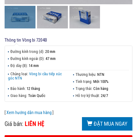
Thông tin
Vòng bi 7204B
Đường kính trong (d):
20 mm
Đường kính ngoài (D):
47 mm
Độ dày (B):
14 mm
Chủng loại:
Vòng bi cầu tiếp xúc
Thương hiệu:
NTN
góc NTN
Tình trạng:
Mới 100%
Bảo hành:
12 tháng
Trạng thái:
Còn hàng
Giao hàng:
Toàn Quốc
Hỗ trợ kỹ thuật:
24/7
[
Xem hướng dẫn mua hàng
]
Giá bán:
LIÊN HỆ
ĐẶT MUA NGAY