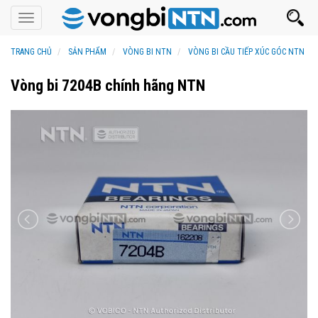
Toggle
navigation
TRANG CHỦ
SẢN PHẨM
VÒNG BI NTN
VÒNG BI CẦU TIẾP XÚC GÓC NTN
Vòng bi 7204B chính hãng NTN