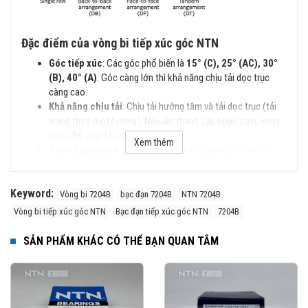
Đặc điểm của vòng bi tiếp xúc góc NTN
Góc tiếp xúc
: Các góc phổ biến là
15° (C), 25° (AC), 30°
(B), 40° (A)
. Góc càng lớn thì khả năng chịu tải dọc trục
càng cao.
Khả năng chịu tải
: Chịu tải hướng tâm và tải dọc trục (tải
trọng theo một hướng). Nếu lắp thành cặp hoặc cụm, vòng
bi có thể chịu tải hai hướng.
Xem thêm
Tốc độ quay cao
: Phù hợp cho các ứng dụng yêu cầu độ
chính xác cao và tốc độ lớn, như trục chính máy CNC, động
cơ điện.
Keyword:
Dạng bố trí
: Có thể lắp đơn hoặc lắp thành bộ đôi (DB -
Vòng bi 7204B
bạc đạn 7204B
NTN 7204B
lưng đối lưng, DF - mặt đối mặt, DT - nối tiếp).
Vòng bi tiếp xúc góc NTN
Bạc đạn tiếp xúc góc NTN
7204B
Vật liệu
: Có thể sử dụng thép cường độ cao hoặc gốm
(Hybrid Bearings) giúp giảm ma sát, tăng tuổi thọ.
SẢN PHẨM KHÁC CÓ THỂ BẠN QUAN TÂM
Các Loại vòng bi Tiếp Xúc Góc NTN
Vòng bi Tiếp Xúc Góc Một Dãy (Single Row Angular
Contact Ball Bearings)