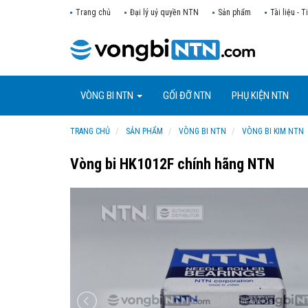
Trang chủ
Đại lý uỷ quyền NTN
Sản phẩm
Tài liệu - T
VÒNG BI NTN
GỐI ĐỠ NTN
PHỤ KIỆN NTN
TRANG CHỦ
SẢN PHẨM
VÒNG BI NTN
VÒNG BI KIM NTN
Vòng bi HK1012F chính hãng NTN