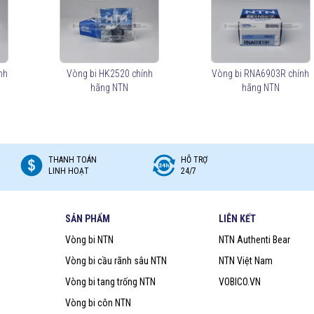
u, để lựa chọn mua đúng vòng bi NTN chính hãng Bạn nên lựa chọn
Đại lý uỷ
BICO (
vongbiNTN.com
) là
Đại lý uỷ quyền vòng bi NTN chính hãng tại
 loại vòng bi NTN phù hợp với ứng dụng của mình.
nh
Vòng bi HK2520 chính
Vòng bi RNA6903R chính
hãng NTN
hãng NTN
THANH TOÁN
HỖ TRỢ
LINH HOẠT
24/7
SẢN PHẨM
LIÊN KẾT
Vòng bi NTN
NTN Authenti Bear
Vòng bi cầu rãnh sâu NTN
NTN Việt Nam
Vòng bi tang trống NTN
VOBICO.VN
Vòng bi côn NTN