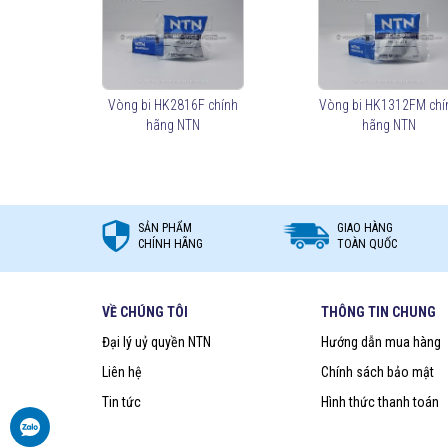
Mua vòng bi kim NTN chính hãng ở đâu?
Trên thị trường vòng bi bạc đạn NTN bị làm giả rất nhiề
quyền NTN
để đảm nguồn gốc sản phẩm chính hãng. VO
Việt Nam
. Liên hệ ngay với chúng tôi nếu Bạn cần tư vấn
Vòng bi HK2816F chính
Vòng bi HK1312FM chí
hãng NTN
hãng NTN
SẢN PHẨM
GIAO HÀNG
CHÍNH HÃNG
TOÀN QUỐC
VỀ CHÚNG TÔI
THÔNG TIN CHUNG
Đại lý uỷ quyền NTN
Hướng dẫn mua hàng
Liên hệ
Chính sách bảo mật
Tin tức
Hình thức thanh toán