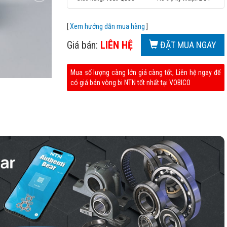
[
Xem hướng dẫn mua hàng
]
Giá bán:
LIÊN HỆ
ĐẶT MUA NGAY
Mua số lượng càng lớn giá càng tốt, Liên hệ ngay để
có giá bán vòng bi NTN tốt nhất tại VOBICO