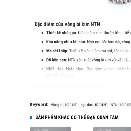
Đặc điểm của vòng bi kim NTN
Thiết kế nhỏ gọn:
Giúp giảm kích thước tổng thể 
Khả năng chịu tải cao:
Nhờ con lăn kim dài, vòng b
Ma sát thấp:
Thiết kế giúp giảm ma sát, tăng hiệu
Độ bền cao:
NTN sản xuất vòng bi kim với vật liệu
Nhiều loại khác nhau:
Bao gồm vòng bi có hoặc 
nhu cầu sử dụng.
Ứng dụng của vòng bi kim NTN
Hộp số ô tô, xe máy
Keyword:
Động cơ điện, máy nén khí
Vòng bi HK1012F
bạc đạn HK1012F
NTN HK1012
Ngành dệt may, công nghiệp chế biến thực phẩm
SẢN PHẨM KHÁC CÓ THỂ BẠN QUAN TÂM
Máy công cụ, thiết bị cơ khí chính xác