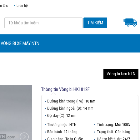
in tức
Liên hệ
VÒNG BI XE MÁY NTN
Vòng bi kim NTN
Thông tin
Vòng bi HK1012F
Đường kính trong (Fw):
10 mm
Đường kính ngoài (D):
14 mm
Độ dày (C):
12 mm
Thương hiệu:
NTN
Tình trạng:
Mới 100%
Bảo hành:
12 tháng
Trạng thái:
Còn hàng
Giao hàng:
Toàn Quốc
Hỗ trợ kỹ thuật:
24/7