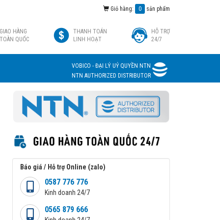
Giỏ hàng:
0
sản phẩm
GIAO HÀNG
THANH TOÁN
HỖ TRỢ
TOÀN QUỐC
LINH HOẠT
24/7
VOBICO - ĐẠI LÝ UỶ QUYỀN NTN
NTN AUTHORIZED DISTRIBUTOR
Báo giá / Hỗ trợ Online (zalo)
0587 776 776
Kinh doanh 24/7
0565 879 666
Kinh doanh 24/7