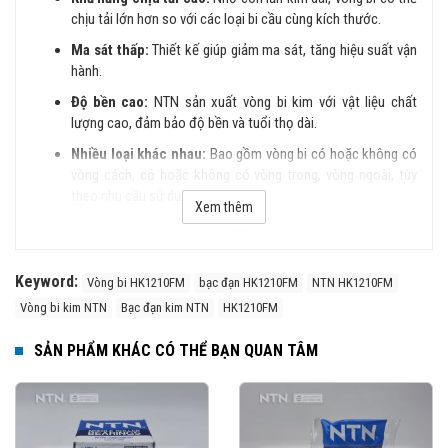
chịu tải lớn hơn so với các loại bi cầu cùng kích thước.
Ma sát thấp:
Thiết kế giúp giảm ma sát, tăng hiệu suất vận
hành.
Độ bền cao:
NTN sản xuất vòng bi kim với vật liệu chất
lượng cao, đảm bảo độ bền và tuổi thọ dài.
Nhiều loại khác nhau:
Bao gồm vòng bi có hoặc không có
vòng cách, có hoặc không có vòng trong, vòng ngoài, tùy
theo nhu cầu sử dụng.
Xem thêm
Ứng dụng của vòng bi kim NTN
Hộp số ô tô, xe máy
Keyword:
Vòng bi HK1210FM
bạc đạn HK1210FM
NTN HK1210FM
Động cơ điện, máy nén khí
Vòng bi kim NTN
Bạc đạn kim NTN
HK1210FM
Ngành dệt may, công nghiệp chế biến thực phẩm
SẢN PHẨM KHÁC CÓ THỂ BẠN QUAN TÂM
Máy công cụ, thiết bị cơ khí chính xác
Mua vòng bi kim NTN chính hãng ở đâu?
Trên thị trường vòng bi bạc đạn NTN bị làm giả rất nhiều, để lựa