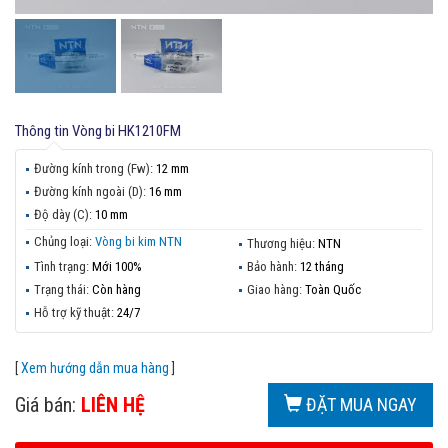
Thông tin
Vòng bi HK1210FM
Đường kính trong (Fw):
12 mm
Đường kính ngoài (D):
16 mm
Độ dày (C):
10 mm
Chủng loại:
Vòng bi kim NTN
Thương hiệu:
NTN
Tình trạng:
Mới 100%
Bảo hành:
12 tháng
Trạng thái:
Còn hàng
Giao hàng:
Toàn Quốc
Hỗ trợ kỹ thuật:
24/7
[
Xem hướng dẫn mua hàng
]
Giá bán:
LIÊN HỆ
ĐẶT MUA NGAY