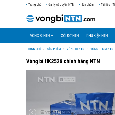
Trang chủ
Đại lý uỷ quyền NTN
Sản phẩm
Tài liệu - T
VÒNG BI NTN
GỐI ĐỠ NTN
PHỤ KIỆN NTN
TRANG CHỦ
SẢN PHẨM
VÒNG BI NTN
VÒNG BI KIM NTN
Vòng bi HK2526 chính hãng NTN