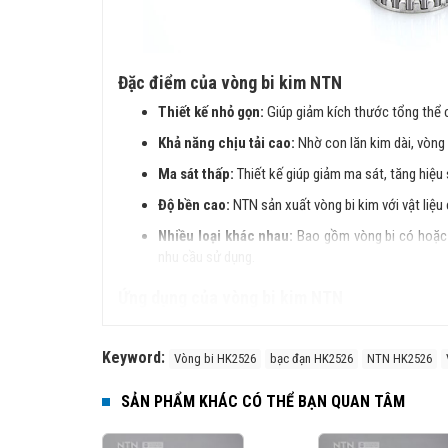
Đặc điểm của vòng bi kim NTN
Thiết kế nhỏ gọn:
Giúp giảm kích thước tổng thể 
Khả năng chịu tải cao:
Nhờ con lăn kim dài, vòng b
Ma sát thấp:
Thiết kế giúp giảm ma sát, tăng hiệu
Độ bền cao:
NTN sản xuất vòng bi kim với vật liệu
Nhiều loại khác nhau:
Bao gồm vòng bi có hoặc 
nhu cầu sử dụng.
Ứng dụng của vòng bi kim NTN
Hộp số ô tô, xe máy
Keyword:
Động cơ điện, máy nén khí
Vòng bi HK2526
bạc đạn HK2526
NTN HK2526
Ngành dệt may, công nghiệp chế biến thực phẩm
SẢN PHẨM KHÁC CÓ THỂ BẠN QUAN TÂM
Máy công cụ, thiết bị cơ khí chính xác