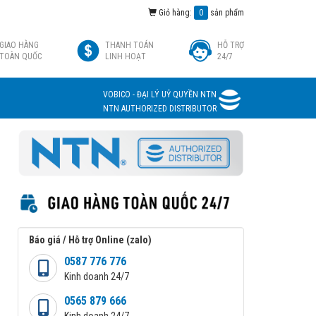
Giỏ hàng:
0
sản phẩm
GIAO HÀNG
THANH TOÁN
HỖ TRỢ
TOÀN QUỐC
LINH HOẠT
24/7
VOBICO - ĐẠI LÝ UỶ QUYỀN NTN
NTN AUTHORIZED DISTRIBUTOR
Báo giá / Hỗ trợ Online (zalo)
0587 776 776
Kinh doanh 24/7
0565 879 666
Kinh doanh 24/7