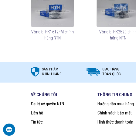
Mua vòng bi kim NTN chính hãng ở đâu?
Trên thị trường vòng bi bạc đạn NTN bị làm giả rất nhiề
quyền NTN
để đảm nguồn gốc sản phẩm chính hãng. VO
Việt Nam
. Liên hệ ngay với chúng tôi nếu Bạn cần tư vấn
Vòng bi HK1612FM chính
Vòng bi HK2520 chín
hãng NTN
hãng NTN
SẢN PHẨM
GIAO HÀNG
CHÍNH HÃNG
TOÀN QUỐC
VỀ CHÚNG TÔI
THÔNG TIN CHUNG
Đại lý uỷ quyền NTN
Hướng dẫn mua hàng
Liên hệ
Chính sách bảo mật
Tin tức
Hình thức thanh toán