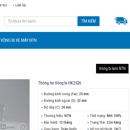
in tức
Liên hệ
VÒNG BI XE MÁY NTN
Vòng bi kim NTN
Thông tin
Vòng bi HK2526
Đường kính trong (Fw):
25 mm
Đường kính ngoài (D):
32 mm
Độ dày (C):
26 mm
Thương hiệu:
NTN
Tình trạng:
Mới 100%
Bảo hành:
12 tháng
Trạng thái:
Còn hàng
Giao hàng:
Toàn Quốc
Hỗ trợ kỹ thuật:
24/7