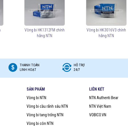
u, để lựa chọn mua đúng vòng bi NTN chính hãng Bạn nên lựa chọn
Đại lý uỷ
BICO (
vongbiNTN.com
) là
Đại lý uỷ quyền vòng bi NTN chính hãng tại
 loại vòng bi NTN phù hợp với ứng dụng của mình.
h
Vòng bi HK1312FM chính
Vòng bi HK3016V3 chính
hãng NTN
hãng NTN
THANH TOÁN
HỖ TRỢ
LINH HOẠT
24/7
SẢN PHẨM
LIÊN KẾT
Vòng bi NTN
NTN Authenti Bear
Vòng bi cầu rãnh sâu NTN
NTN Việt Nam
Vòng bi tang trống NTN
VOBICO.VN
Vòng bi côn NTN