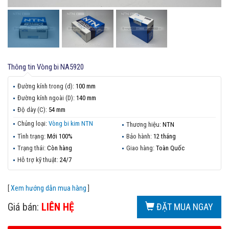
Thông tin
Vòng bi NA5920
Đường kính trong (d):
100 mm
Đường kính ngoài (D):
140 mm
Độ dày (C):
54 mm
Chủng loại:
Vòng bi kim NTN
Thương hiệu:
NTN
Tình trạng:
Mới 100%
Bảo hành:
12 tháng
Trạng thái:
Còn hàng
Giao hàng:
Toàn Quốc
Hỗ trợ kỹ thuật:
24/7
[
Xem hướng dẫn mua hàng
]
Giá bán:
LIÊN HỆ
ĐẶT MUA NGAY