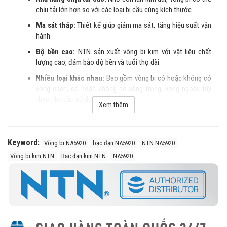
chịu tải lớn hơn so với các loại bi cầu cùng kích thước.
Ma sát thấp:
Thiết kế giúp giảm ma sát, tăng hiệu suất vận
hành.
Độ bền cao:
NTN sản xuất vòng bi kim với vật liệu chất
lượng cao, đảm bảo độ bền và tuổi thọ dài.
Nhiều loại khác nhau:
Bao gồm vòng bi có hoặc không có
vòng cách, có hoặc không có vòng trong, vòng ngoài, tùy
theo nhu cầu sử dụng.
Xem thêm
Ứng dụng của vòng bi kim NTN
Hộp số ô tô, xe máy
Keyword:
Vòng bi NA5920
bạc đạn NA5920
NTN NA5920
Động cơ điện, máy nén khí
Vòng bi kim NTN
Bạc đạn kim NTN
NA5920
Ngành dệt may, công nghiệp chế biến thực phẩm
Máy công cụ, thiết bị cơ khí chính xác
Mua vòng bi kim NTN chính hãng ở đâu?
Trên thị trường vòng bi bạc đạn NTN bị làm giả rất nhiều, để lựa