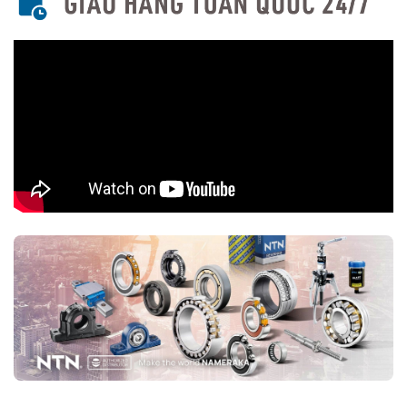
chọn mua đúng vòng bi NTN chính hãng Bạn nên lựa chọn
Đại lý uỷ
quyền NTN
để đảm nguồn gốc sản phẩm chính hãng. VOBICO
(
vongbiNTN.com
) là
Đại lý uỷ quyền vòng bi NTN chính hãng
tại Việt Nam
. Liên hệ ngay với chúng tôi nếu Bạn cần tư vấn loại
vòng bi NTN phù hợp với ứng dụng của mình.