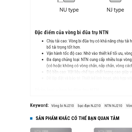
Đặc điểm của vòng bi đũa trụ NTN
Chịu tải cao: Vòng bi đũa trụ có khả năng chịu tải 
bổ tải trọng tốt hơn.
Vận hành tốc độ cao: Nhờ vào thiết kế tối ưu, vòn
Đa dạng chủng loại: NTN cung cấp nhiều loại vòng 
(có hoặc không có vòng chắn, nắp chắn, vòng cách
Độ bền cao: Vật liệu chế tạo chất lượng cao giúp v
Dễ lắp đặt và bảo trì: Thiết kế linh hoạt, phù hợp 
Phân loại vòng bi đũa trụ NTN
Vòng bi đũa trụ NTN được chia thành nhiều loại tùy theo 
Keyword:
Vòng bi NJ210
bạc đạn NJ210
NTN NJ210
Vòn
Vòng bi đũa trụ một dãy (Single Row Cylindrical Rol
Vòng bi đũa trụ hai dãy (Double Row Cylindrical Ro
SẢN PHẨM KHÁC CÓ THỂ BẠN QUAN TÂM
Vòng bi đũa trụ nhiều dãy (Multi-Row Cylindrical
trọng cao.