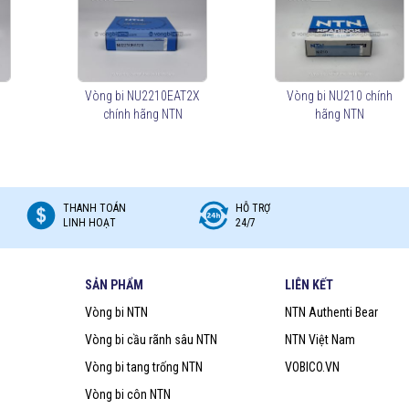
ller Bearings): Bảo vệ khỏi bụi bẩn, kéo dài tuổi thọ trong môi trường khắc
ller Bearings): Giảm ma sát, tăng tốc độ quay và tuổi thọ.
X
Vòng bi NU2210EAT2X
Vòng bi NU210 chính
nh công nghiệp:
chính hãng NTN
hãng NTN
khí, hộp số công nghiệp).
n, máy xúc).
THANH TOÁN
HỖ TRỢ
LINH HOẠT
24/7
u, để lựa chọn mua đúng vòng bi NTN chính hãng Bạn nên lựa chọn
Đại lý uỷ
BICO (
vongbiNTN.com
) là
Đại lý uỷ quyền vòng bi NTN chính hãng tại
SẢN PHẨM
LIÊN KẾT
 loại vòng bi NTN phù hợp với ứng dụng của mình.
Vòng bi NTN
NTN Authenti Bear
Vòng bi cầu rãnh sâu NTN
NTN Việt Nam
Vòng bi tang trống NTN
VOBICO.VN
Vòng bi côn NTN