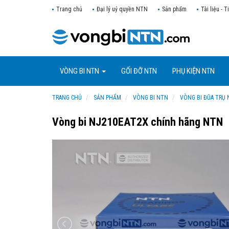
Trang chủ
Đại lý uỷ quyền NTN
Sản phẩm
Tài liệu - T
VÒNG BI NTN
GỐI ĐỠ NTN
PHỤ KIỆN NTN
TRANG CHỦ
SẢN PHẨM
VÒNG BI NTN
VÒNG BI ĐŨA TRỤ
Vòng bi NJ210EAT2X chính hãng NTN