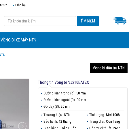
in tức
Liên hệ
VÒNG BI XE MÁY NTN
 NTN
Vòng bi đũa trụ NTN
Thông tin
Vòng bi NJ210EAT2X
Đường kính trong (d):
50 mm
Đường kính ngoài (D):
90 mm
Độ dày (B):
20 mm
Thương hiệu:
NTN
Tình trạng:
Mới 100%
Bảo hành:
12 tháng
Trạng thái:
Còn hàng
Giao hàng:
Toàn Quốc
Hỗ trợ kỹ thuật:
24/7