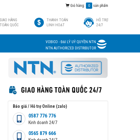
Giỏ hàng:
0
sản phẩm
GIAO HÀNG
THANH TOÁN
HỖ TRỢ
TOÀN QUỐC
LINH HOẠT
24/7
VOBICO - ĐẠI LÝ UỶ QUYỀN NTN
NTN AUTHORIZED DISTRIBUTOR
Báo giá / Hỗ trợ Online (zalo)
0587 776 776
Kinh doanh 24/7
0565 879 666
Kinh doanh 24/7