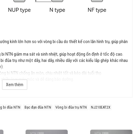
hướng kính lớn hơn so với vòng bi cầu do thiết kế con lăn hình trụ, giúp phân
g bi NTN giảm ma sát và sinh nhiệt, giúp hoạt động ổn định ở tốc độ cao.
bi đũa trụ như một dãy, hai dãy, nhiều dãy với các kiểu lắp ghép khác nhau
).
òng bi NTN chống ăn mòn, chịu nhiệt tốt và kéo dài tuổi thọ.
với nhiều loại máy móc và dễ dàng bảo dưỡng.
Xem thêm
cấu trúc và ứng dụng, phổ biến gồm:
g bi đũa NTN
Bạc đạn đũa NTN
Vòng bi đũa trụ NTN
NJ210EAT2X
ler Bearings): Chịu tải hướng kính lớn, phổ biến nhất.
ller Bearings): Chịu tải trọng lớn hơn, ứng dụng trong máy móc hạng nặng.
 Roller Bearings): Dùng trong các ngành công nghiệp đặc thù, yêu cầu tải