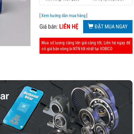
[
Xem hướng dẫn mua hàng
]
Giá bán:
LIÊN HỆ
ĐẶT MUA NGAY
Mua số lượng càng lớn giá càng tốt, Liên hệ ngay để
có giá bán vòng bi NTN tốt nhất tại VOBICO