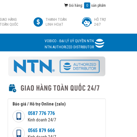
Giỏ hàng:
0
sản phẩm
GIAO HÀNG
THANH TOÁN
HỖ TRỢ
TOÀN QUỐC
LINH HOẠT
24/7
VOBICO - ĐẠI LÝ UỶ QUYỀN NTN
NTN AUTHORIZED DISTRIBUTOR
Báo giá / Hỗ trợ Online (zalo)
0587 776 776
Kinh doanh 24/7
0565 879 666
Kinh doanh 24/7