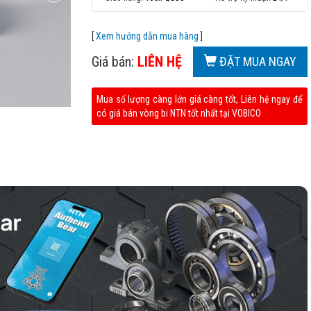
[
Xem hướng dẫn mua hàng
]
Giá bán:
LIÊN HỆ
ĐẶT MUA NGAY
Mua số lượng càng lớn giá càng tốt, Liên hệ ngay để
có giá bán vòng bi NTN tốt nhất tại VOBICO