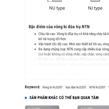
Đặc điểm của vòng bi đũa trụ NTN
Chịu tải cao: Vòng bi đũa trụ có khả năng chịu tải 
bổ tải trọng tốt hơn.
Vận hành tốc độ cao: Nhờ vào thiết kế tối ưu, vòn
Đa dạng chủng loại: NTN cung cấp nhiều loại vòng 
(có hoặc không có vòng chắn, nắp chắn, vòng cách
Độ bền cao: Vật liệu chế tạo chất lượng cao giúp v
Dễ lắp đặt và bảo trì: Thiết kế linh hoạt, phù hợp 
Phân loại vòng bi đũa trụ NTN
Vòng bi đũa trụ NTN được chia thành nhiều loại tùy theo 
Keyword:
Vòng bi NJ2207
bạc đạn NJ2207
NTN NJ2207
Vòng bi đũa trụ một dãy (Single Row Cylindrical Rol
Vòng bi đũa trụ hai dãy (Double Row Cylindrical Ro
SẢN PHẨM KHÁC CÓ THỂ BẠN QUAN TÂM
Vòng bi đũa trụ nhiều dãy (Multi-Row Cylindrical
trọng cao.