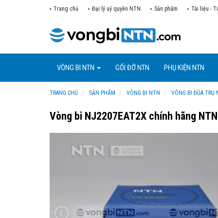
Trang chủ
Đại lý uỷ quyền NTN
Sản phẩm
Tài liệu - T
VÒNG BI NTN
GỐI ĐỠ NTN
PHỤ KIỆN NTN
TRANG CHỦ
SẢN PHẨM
VÒNG BI NTN
VÒNG BI ĐŨA TRỤ
Vòng bi NJ2207EAT2X chính hãng NTN