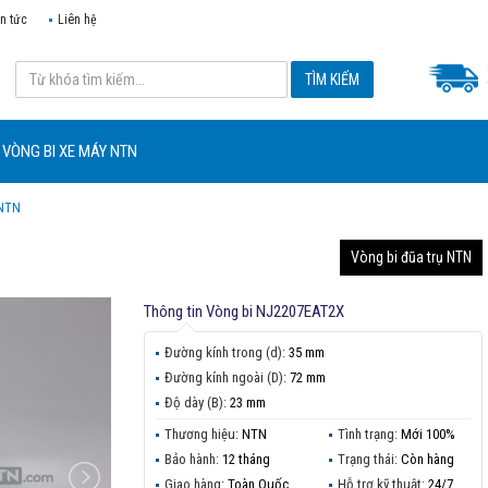
in tức
Liên hệ
VÒNG BI XE MÁY NTN
 NTN
Vòng bi đũa trụ NTN
Thông tin
Vòng bi NJ2207EAT2X
Đường kính trong (d):
35 mm
Đường kính ngoài (D):
72 mm
Độ dày (B):
23 mm
Thương hiệu:
NTN
Tình trạng:
Mới 100%
Bảo hành:
12 tháng
Trạng thái:
Còn hàng
Giao hàng:
Toàn Quốc
Hỗ trợ kỹ thuật:
24/7