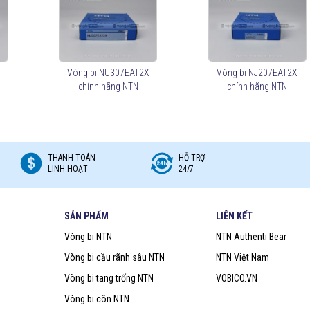
ller Bearings): Bảo vệ khỏi bụi bẩn, kéo dài tuổi thọ trong môi trường khắc
ller Bearings): Giảm ma sát, tăng tốc độ quay và tuổi thọ.
X
Vòng bi NU307EAT2X
Vòng bi NJ207EAT2X
nh công nghiệp:
chính hãng NTN
chính hãng NTN
khí, hộp số công nghiệp).
n, máy xúc).
THANH TOÁN
HỖ TRỢ
LINH HOẠT
24/7
u, để lựa chọn mua đúng vòng bi NTN chính hãng Bạn nên lựa chọn
Đại lý uỷ
BICO (
vongbiNTN.com
) là
Đại lý uỷ quyền vòng bi NTN chính hãng tại
SẢN PHẨM
LIÊN KẾT
 loại vòng bi NTN phù hợp với ứng dụng của mình.
Vòng bi NTN
NTN Authenti Bear
Vòng bi cầu rãnh sâu NTN
NTN Việt Nam
Vòng bi tang trống NTN
VOBICO.VN
Vòng bi côn NTN