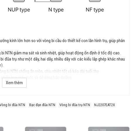
hướng kính lớn hơn so với vòng bi cầu do thiết kế con lăn hình trụ, giúp phân
g bi NTN giảm ma sát và sinh nhiệt, giúp hoạt động ổn định ở tốc độ cao.
bi đũa trụ như một dãy, hai dãy, nhiều dãy với các kiểu lắp ghép khác nhau
).
òng bi NTN chống ăn mòn, chịu nhiệt tốt và kéo dài tuổi thọ.
với nhiều loại máy móc và dễ dàng bảo dưỡng.
Xem thêm
cấu trúc và ứng dụng, phổ biến gồm:
Vòng bi đũa NTN
Bạc đạn đũa NTN
Vòng bi đũa trụ NTN
NJ2207EAT2X
ler Bearings): Chịu tải hướng kính lớn, phổ biến nhất.
ller Bearings): Chịu tải trọng lớn hơn, ứng dụng trong máy móc hạng nặng.
 Roller Bearings): Dùng trong các ngành công nghiệp đặc thù, yêu cầu tải