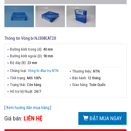
Thông tin
Vòng bi NJ308EAT2X
Đường kính trong (d):
40 mm
Đường kính ngoài (D):
90 mm
Độ dày (B):
23 mm
Chủng loại:
Vòng bi đũa trụ NTN
Thương hiệu:
NTN
Tình trạng:
Mới 100%
Bảo hành:
12 tháng
Trạng thái:
Còn hàng
Giao hàng:
Toàn Quốc
Hỗ trợ kỹ thuật:
24/7
[
Xem hướng dẫn mua hàng
]
Giá bán:
LIÊN HỆ
ĐẶT MUA NGAY