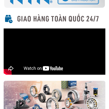
Trên thị trường vòng bi bạc đạn NTN bị làm giả rất nhiều, để lựa
chọn mua đúng vòng bi NTN chính hãng Bạn nên lựa chọn
Đại lý uỷ
quyền NTN
để đảm nguồn gốc sản phẩm chính hãng. VOBICO
(
vongbiNTN.com
) là
Đại lý uỷ quyền vòng bi NTN chính hãng
tại Việt Nam
. Liên hệ ngay với chúng tôi nếu Bạn cần tư vấn loại
vòng bi NTN phù hợp với ứng dụng của mình.