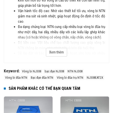
kính lớn hơn so với vòng bi cầu do thiết kế con lăn hình trụ,
giúp phân bổ tải trọng tốt hơn.
Vận hành tốc độ cao: Nhờ vào thiết kế tối ưu, vòng bi NTN
giảm ma sát và sinh nhiệt, giúp hoạt động ổn định ở tốc độ
cao.
Đa dạng chủng loại: NTN cung cấp nhiều loại vòng bi đũa trụ
như một dãy, hai dãy, nhiều dãy với các kiểu lắp ghép khác
nhau (có hoặc không có vòng chắn, nắp chắn, vòng cách).
Độ bền cao: Vật liệu chế tạo chất lượng cao giúp vòng bi
NTN chống ăn mòn, chịu nhiệt tốt và kéo dài tuổi thọ.
Xem thêm
Dễ lắp đặt và bảo trì: Thiết kế linh hoạt, phù hợp với nhiều
loại máy móc và dễ dàng bảo dưỡng.
Phân loại vòng bi đũa trụ NTN
Keyword:
Vòng bi NJ308
bạc đạn NJ308
NTN NJ308
Vòng bi đũa trụ NTN được chia thành nhiều loại tùy theo cấu trúc
Vòng bi đũa NTN
Bạc đạn đũa NTN
Vòng bi đũa trụ NTN
NJ308EAT2X
và ứng dụng, phổ biến gồm:
SẢN PHẨM KHÁC CÓ THỂ BẠN QUAN TÂM
Vòng bi đũa trụ một dãy (Single Row Cylindrical Roller
Bearings): Chịu tải hướng kính lớn, phổ biến nhất.
Vòng bi đũa trụ hai dãy (Double Row Cylindrical Roller
Bearings): Chịu tải trọng lớn hơn, ứng dụng trong máy móc
hạng nặng.