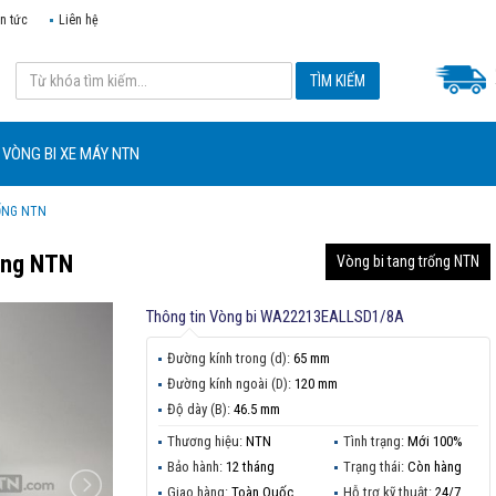
in tức
Liên hệ
VÒNG BI XE MÁY NTN
ỐNG NTN
ãng NTN
Vòng bi tang trống NTN
Thông tin
Vòng bi WA22213EALLSD1/8A
Đường kính trong (d):
65 mm
Đường kính ngoài (D):
120 mm
Độ dày (B):
46.5 mm
Thương hiệu:
NTN
Tình trạng:
Mới 100%
Bảo hành:
12 tháng
Trạng thái:
Còn hàng
Giao hàng:
Toàn Quốc
Hỗ trợ kỹ thuật:
24/7