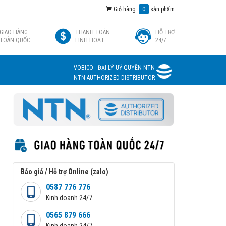
Giỏ hàng:
0
sản phẩm
GIAO HÀNG
THANH TOÁN
HỖ TRỢ
TOÀN QUỐC
LINH HOẠT
24/7
VOBICO - ĐẠI LÝ UỶ QUYỀN NTN
NTN AUTHORIZED DISTRIBUTOR
Báo giá / Hỗ trợ Online (zalo)
0587 776 776
Kinh doanh 24/7
0565 879 666
Kinh doanh 24/7