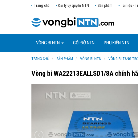
Trang chủ
Đại lý uỷ quyền NTN
Sản phẩm
Tài liệu - T
VÒNG BI NTN
GỐI ĐỠ NTN
PHỤ KIỆN NTN
TRANG CHỦ
SẢN PHẨM
VÒNG BI NTN
VÒNG BI TANG TR
Vòng bi WA22213EALLSD1/8A chính h