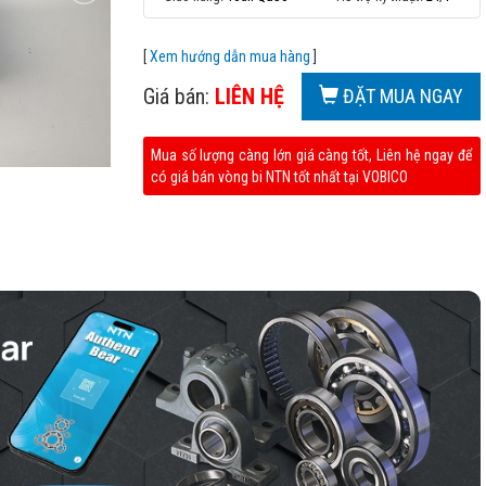
[
Xem hướng dẫn mua hàng
]
Giá bán:
LIÊN HỆ
ĐẶT MUA NGAY
Mua số lượng càng lớn giá càng tốt, Liên hệ ngay để
có giá bán vòng bi NTN tốt nhất tại VOBICO