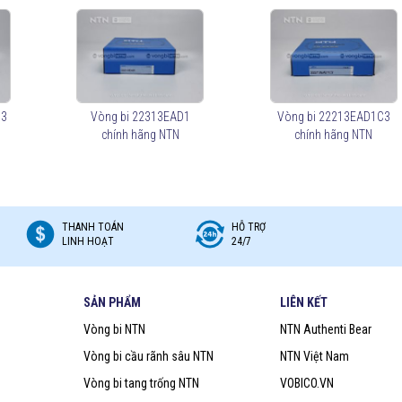
g tự lựa.
ang trống.
ổ tải trọng đều.
C3
Vòng bi 22313EAD1
Vòng bi 22213EAD1C3
, thép hoặc polyamide.
chính hãng NTN
chính hãng NTN
rong môi trường khắc nghiệt.
THANH TOÁN
HỖ TRỢ
bền.
LINH HOẠT
24/7
ơn.
SẢN PHẨM
LIÊN KẾT
n bụi và giữ mỡ bôi trơn lâu hơn.
trì, dùng trong môi trường sạch.
Vòng bi NTN
NTN Authenti Bear
Vòng bi cầu rãnh sâu NTN
NTN Việt Nam
Vòng bi tang trống NTN
VOBICO.VN