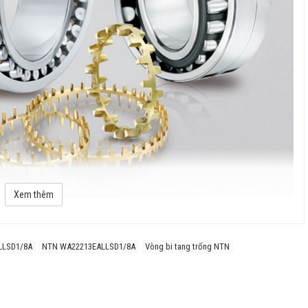
Xem thêm
i do lắp đặt không chính xác.
LLSD1/8A
NTN WA22213EALLSD1/8A
Vòng bi tang trống NTN
 tải dọc trục theo cả hai hướng.
 lượng cao và công nghệ nhiệt luyện tiên tiến.
các môi trường làm việc khắc nghiệt như máy nghiền, băng tải, động cơ