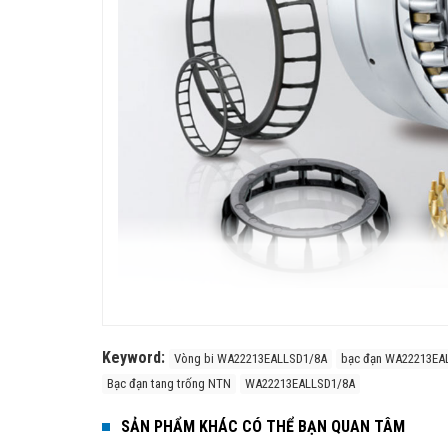
Đặc điểm của vòng bi tang trống NTN
Thiết kế tự lựa:
Giúp bù đắp sai lệch trục, giảm tả
Keyword:
Vòng bi WA22213EALLSD1/8A
bạc đạn WA22213EA
Khả năng chịu tải cao:
Chịu tải hướng kính lớn và
Bạc đạn tang trống NTN
WA22213EALLSD1/8A
Độ bền và tuổi thọ cao:
Sử dụng vật liệu thép chất
Giảm ma sát, chịu rung động tốt:
Phù hợp với 
SẢN PHẨM KHÁC CÓ THỂ BẠN QUAN TÂM
rung…