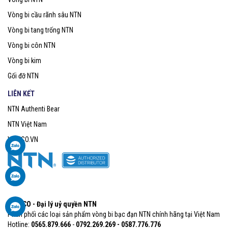
Vòng bi cầu rãnh sâu NTN
Vòng bi tang trống NTN
Vòng bi côn NTN
Vòng bi kim
Gối đỡ NTN
LIÊN KẾT
NTN Authenti Bear
NTN Việt Nam
VOBICO.VN
VOBICO - Đại lý uỷ quyền NTN
Phân phối các loại sản phẩm vòng bi bạc đạn NTN chính hãng tại Việt Nam
Hotline:
0565.879.666​
-
0792.269.269 - 0587.776.776