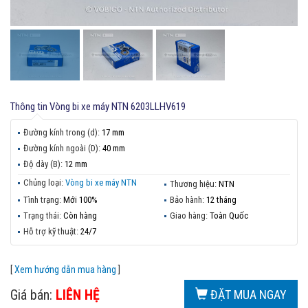
Thông tin
Vòng bi xe máy NTN 6203LLHV619
Đường kính trong (d):
17 mm
Đường kính ngoài (D):
40 mm
Độ dày (B):
12 mm
Chủng loại:
Vòng bi xe máy NTN
Thương hiệu:
NTN
Tình trạng:
Mới 100%
Bảo hành:
12 tháng
Trạng thái:
Còn hàng
Giao hàng:
Toàn Quốc
Hỗ trợ kỹ thuật:
24/7
[
Xem hướng dẫn mua hàng
]
Giá bán:
LIÊN HỆ
ĐẶT MUA NGAY