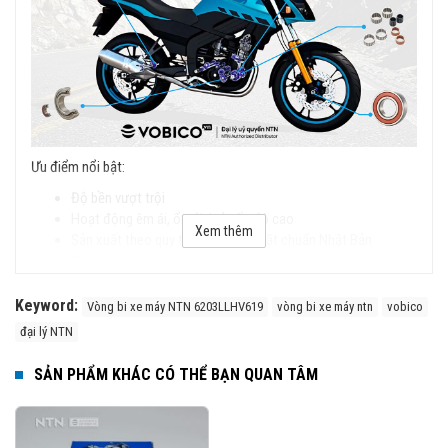
Ưu điểm nổi bật:
Độ bền vượt trội
Hoạt động êm ái, ổn định ở tốc độ cao
Xem thêm
Sản xuất theo quy trình nghiêm ngặt chuẩn Nhật Bản
Nâng cao độ an toàn cho người lái
Keyword:
Vòng bi xe máy NTN 6203LLHV619
vòng bi xe máy ntn
vobico
đại lý NTN
SẢN PHẨM KHÁC CÓ THỂ BẠN QUAN TÂM