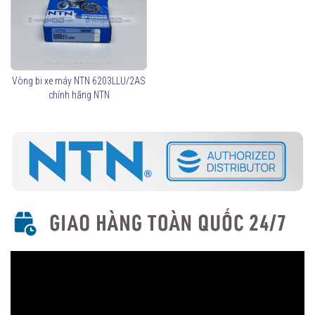
Vòng bi xe máy NTN 6203LLU/2AS
chính hãng NTN