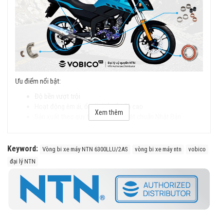
Ưu điểm nổi bật:
Độ bền vượt trội
Hoạt động êm ái, ổn định ở tốc độ cao
Xem thêm
Sản xuất theo quy trình nghiêm ngặt chuẩn Nhật Bản
Nâng cao độ an toàn cho người lái
Keyword:
Vòng bi xe máy NTN 6300LLU/2AS
vòng bi xe máy ntn
vobico
đại lý NTN