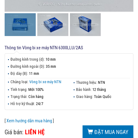
Thông tin
Vòng bi xe máy NTN 6300LLU/2AS
Đường kính trong (d):
10 mm
Đường kính ngoài (D):
35 mm
Độ dày (B):
11 mm
Chủng loại:
Vòng bi xe máy NTN
Thương hiệu:
NTN
Tình trạng:
Mới 100%
Bảo hành:
12 tháng
Trạng thái:
Còn hàng
Giao hàng:
Toàn Quốc
Hỗ trợ kỹ thuật:
24/7
[
Xem hướng dẫn mua hàng
]
Giá bán:
LIÊN HỆ
ĐẶT MUA NGAY