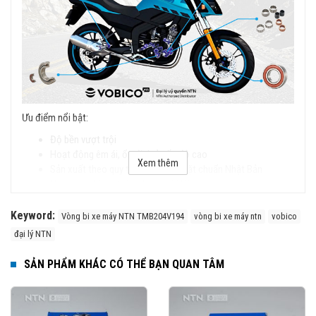
Ưu điểm nổi bật:
Độ bền vượt trội
Hoạt động êm ái, ổn định ở tốc độ cao
Xem thêm
Sản xuất theo quy trình nghiêm ngặt chuẩn Nhật Bản
Nâng cao độ an toàn cho người lái
Keyword:
Vòng bi xe máy NTN TMB204V194
vòng bi xe máy ntn
vobico
đại lý NTN
SẢN PHẨM KHÁC CÓ THỂ BẠN QUAN TÂM