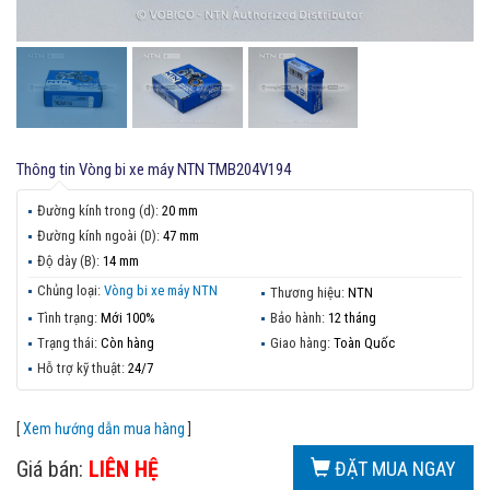
Thông tin
Vòng bi xe máy NTN TMB204V194
Đường kính trong (d):
20 mm
Đường kính ngoài (D):
47 mm
Độ dày (B):
14 mm
Chủng loại:
Vòng bi xe máy NTN
Thương hiệu:
NTN
Tình trạng:
Mới 100%
Bảo hành:
12 tháng
Trạng thái:
Còn hàng
Giao hàng:
Toàn Quốc
Hỗ trợ kỹ thuật:
24/7
[
Xem hướng dẫn mua hàng
]
Giá bán:
LIÊN HỆ
ĐẶT MUA NGAY