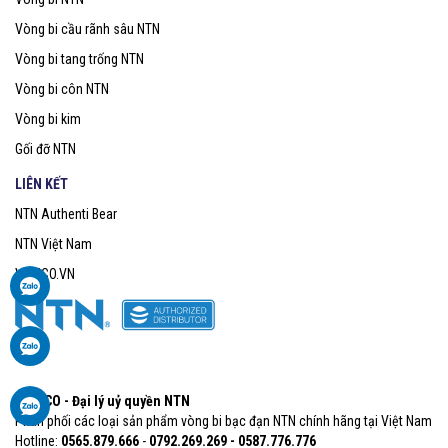
Vòng bi cầu rãnh sâu NTN
Vòng bi tang trống NTN
Vòng bi côn NTN
Vòng bi kim
Gối đỡ NTN
LIÊN KẾT
NTN Authenti Bear
NTN Việt Nam
VOBICO.VN
VOBICO - Đại lý uỷ quyền NTN
Phân phối các loại sản phẩm vòng bi bạc đạn NTN chính hãng tại Việt Nam
Hotline:
0565.879.666​
-
0792.269.269 - 0587.776.776