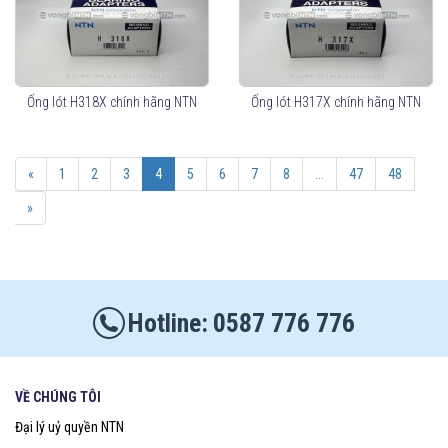
Ống lót H318X chính hãng NTN
Ống lót H317X chính hãng NTN
«
1
2
3
4
5
6
7
8
...
47
48
»
0587 776 776
VỀ CHÚNG TÔI
Đại lý uỷ quyền NTN