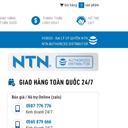
Giỏ hàng:
0
sản phẩm
GIAO HÀNG
THANH TOÁN
HỖ TRỢ
TOÀN QUỐC
LINH HOẠT
24/7
VOBICO - ĐẠI LÝ UỶ QUYỀN NTN
NTN AUTHORIZED DISTRIBUTOR
Báo giá / Hỗ trợ Online (zalo)
0587 776 776
Kinh doanh 24/7
0565 879 666
Kinh doanh 24/7