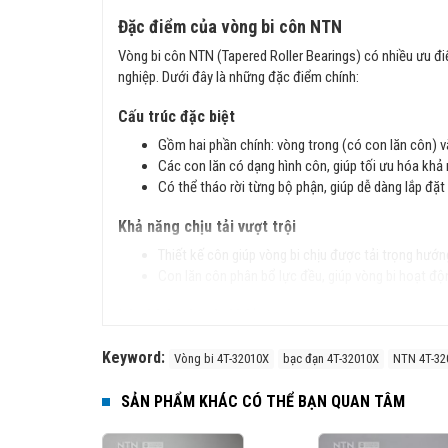
Đặc điểm của vòng bi côn NTN
Vòng bi côn NTN (Tapered Roller Bearings) có nhiều ưu đ
nghiệp. Dưới đây là những đặc điểm chính:
Cấu trúc đặc biệt
Gồm hai phần chính: vòng trong (có con lăn côn) v
Các con lăn có dạng hình côn, giúp tối ưu hóa khả 
Có thể tháo rời từng bộ phận, giúp dễ dàng lắp đặt 
Khả năng chịu tải vượt trội
Thiết kế côn giúp vòng bi chịu được tải trọng hướn
Con lăn côn phân bổ lực đều, giúp vòng bi hoạt độn
Độ chính xác và độ bền cao
Sản xuất theo tiêu chuẩn JIS (Nhật Bản) và ISO (Q
Keyword:
Vòng bi 4T-32010X
bạc đạn 4T-32010X
NTN 4T-32
Vật liệu chất lượng cao giúp vòng bi có độ cứng lớ
SẢN PHẨM KHÁC CÓ THỂ BẠN QUAN TÂM
Ứng dụng rộng rãi
Vòng bi côn NTN được sử dụng trong nhiều lĩnh vực như: