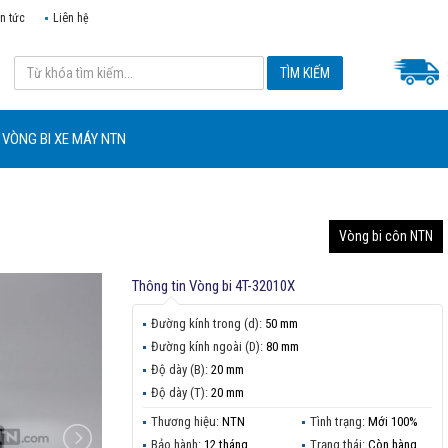
in tức
Liên hệ
VÒNG BI XE MÁY NTN
Vòng bi côn NTN
Thông tin
Vòng bi 4T-32010X
Đường kính trong (d):
50 mm
Đường kính ngoài (D):
80 mm
Độ dày (B):
20 mm
Độ dày (T):
20 mm
Thương hiệu:
NTN
Tình trạng:
Mới 100%
Bảo hành:
12 tháng
Trạng thái:
Còn hàng