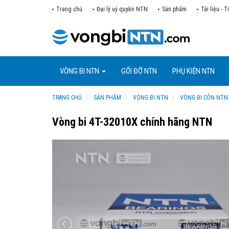
Trang chủ
Đại lý uỷ quyền NTN
Sản phẩm
Tài liệu - T
VÒNG BI NTN
GỐI ĐỠ NTN
PHỤ KIỆN NTN
TRANG CHỦ
SẢN PHẨM
VÒNG BI NTN
VÒNG BI CÔN NTN
Vòng bi 4T-32010X chính hãng NTN