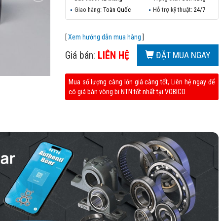
Giao hàng:
Toàn Quốc
Hỗ trợ kỹ thuật:
24/7
[
Xem hướng dẫn mua hàng
]
Giá bán:
LIÊN HỆ
ĐẶT MUA NGAY
Mua số lượng càng lớn giá càng tốt, Liên hệ ngay để
có giá bán vòng bi NTN tốt nhất tại VOBICO