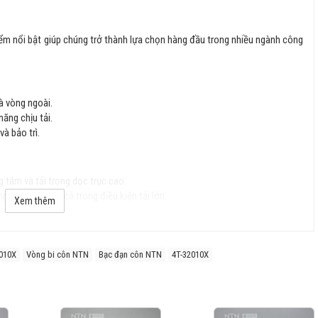
iểm nổi bật giúp chúng trở thành lựa chọn hàng đầu trong nhiều ngành công
à vòng ngoài.
năng chịu tải.
và bảo trì.
g tâm và tải trọng dọc trục cao.
g ổn định ngay cả trong điều kiện tải lớn.
Xem thêm
uốc tế), đảm bảo độ chính xác cao.
010X
Vòng bi côn NTN
Bạc đạn côn NTN
4T-32010X
n, chống mài mòn tốt và kéo dài tuổi thọ.