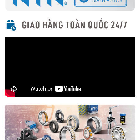
Cách chọn vòng bi côn NTN phù hợp
Xác định kích thước trục và lỗ lắp vòng bi.
Xác định loại tải trọng (tải hướng tâm hay tải dọc trục).
Chọn đúng loại vòng bi có mã số phù hợp với ứng dụng.
Kiểm tra nguồn gốc để đảm bảo mua hàng chính hãng.
Mua vòng bi côn NTN chính hãng ở đâu?
Trên thị trường vòng bi bạc đạn NTN bị làm giả rất nhiều, để lựa
chọn mua đúng vòng bi NTN chính hãng Bạn nên lựa chọn
Đại lý uỷ
quyền NTN
để đảm nguồn gốc sản phẩm chính hãng. VOBICO
(
vongbiNTN.com
) là
Đại lý uỷ quyền vòng bi NTN chính hãng
tại Việt Nam
. Liên hệ ngay với chúng tôi nếu Bạn cần tư vấn loại
vòng bi NTN phù hợp với ứng dụng của mình.