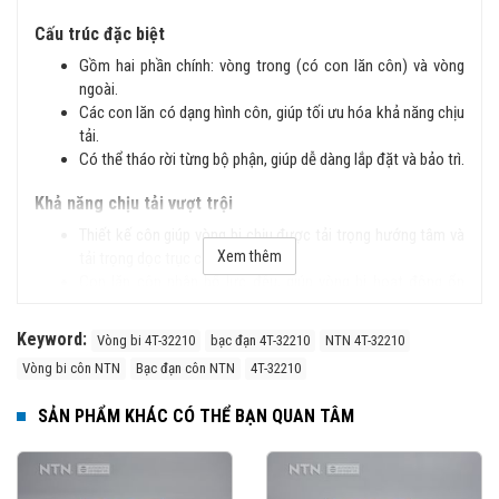
Cấu trúc đặc biệt
Gồm hai phần chính: vòng trong (có con lăn côn) và vòng
ngoài.
Các con lăn có dạng hình côn, giúp tối ưu hóa khả năng chịu
tải.
Có thể tháo rời từng bộ phận, giúp dễ dàng lắp đặt và bảo trì.
Khả năng chịu tải vượt trội
Thiết kế côn giúp vòng bi chịu được tải trọng hướng tâm và
Xem thêm
tải trọng dọc trục cao.
Con lăn côn phân bổ lực đều, giúp vòng bi hoạt động ổn
định ngay cả trong điều kiện tải lớn.
Keyword:
Vòng bi 4T-32210
bạc đạn 4T-32210
NTN 4T-32210
Độ chính xác và độ bền cao
Vòng bi côn NTN
Bạc đạn côn NTN
4T-32210
Sản xuất theo tiêu chuẩn JIS (Nhật Bản) và ISO (Quốc tế),
đảm bảo độ chính xác cao.
SẢN PHẨM KHÁC CÓ THỂ BẠN QUAN TÂM
Vật liệu chất lượng cao giúp vòng bi có độ cứng lớn, chống
mài mòn tốt và kéo dài tuổi thọ.
Ứng dụng rộng rãi