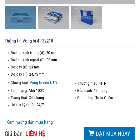
Thông tin
Vòng bi 4T-32210
Đường kính trong (d):
50 mm
Đường kính ngoài (D):
90 mm
Độ dày (B):
23 mm
Độ dày (T):
24,75 mm
Chủng loại:
Vòng bi côn NTN
Thương hiệu:
NTN
Tình trạng:
Mới 100%
Bảo hành:
12 tháng
Trạng thái:
Còn hàng
Giao hàng:
Toàn Quốc
Hỗ trợ kỹ thuật:
24/7
[
Xem hướng dẫn mua hàng
]
Giá bán:
LIÊN HỆ
ĐẶT MUA NGAY