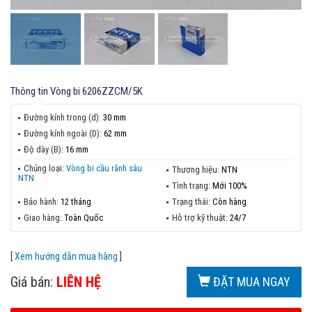
Thông tin
Vòng bi 6206ZZCM/5K
Đường kính trong (d):
30 mm
Đường kính ngoài (D):
62 mm
Độ dày (B):
16 mm
Chủng loại:
Vòng bi cầu rãnh sâu
Thương hiệu:
NTN
NTN
Tình trạng:
Mới 100%
Bảo hành:
12 tháng
Trạng thái:
Còn hàng
Giao hàng:
Toàn Quốc
Hỗ trợ kỹ thuật:
24/7
[
Xem hướng dẫn mua hàng
]
Giá bán:
LIÊN HỆ
ĐẶT MUA NGAY