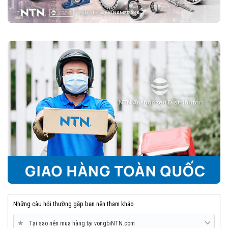
Vòng bi cầu rãnh sâu NTN là một trong những loại vòng bi đáng tin
cậy nhất trên thị trường, nhờ vào độ bền cao, vận hành êm ái và khả
năng chịu tải tốt. Với nhiều biến thể và kích thước đa dạng, chúng
phù hợp với hầu hết các ngành công nghiệp và cơ khí.
8. Mua vòng bi bạc đạn NTN chính hãng ở đâu?
Trên thị trường vòng bi bạc đạn NTN bị làm giả rất nhiều, để lựa
chọn mua đúng vòng bi NTN chính hãng Bạn nên lựa chọn
Đại lý uỷ
quyền NTN
để đảm nguồn gốc sản phẩm chính hãng. VOBICO
(
vongbiNTN.com
) là
Đại lý uỷ quyền vòng bi NTN chính hãng
tại Việt Nam
. Liên hệ ngay với chúng tôi nếu Bạn cần tư vấn loại
vòng bi NTN phù hợp với ứng dụng của mình.
Những câu hỏi thường gặp bạn nên tham khảo
★
Tại sao nên mua hàng tại vongbiNTN.com