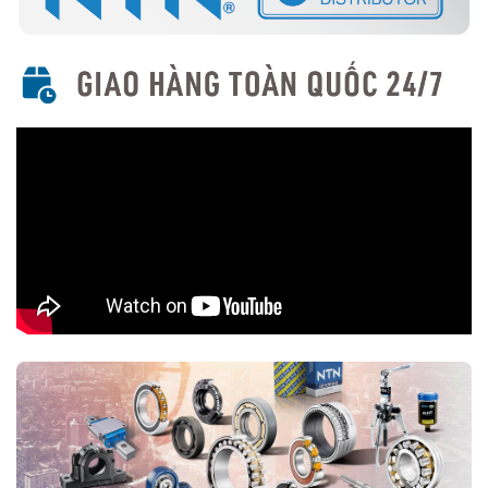
nước, bụi bẩn, phù hợp cho môi trường khắc nghiệt.
5. Ứng Dụng Của Vòng Bi Cầu Rãnh Sâu NTN
Với thiết kế linh hoạt và hiệu suất cao, vòng bi cầu rãnh sâu NTN
được sử dụng rộng rãi trong nhiều ngành công nghiệp, bao gồm:
Động cơ điện và quạt công nghiệp.
Máy công cụ và thiết bị cơ khí.
Ô tô, xe máy, hộp số và trục truyền động.
Thiết bị y tế và ngành công nghiệp thực phẩm.
Ngành hàng không và năng lượng tái tạo.
6. Cách Chọn Mua Vòng Bi Cầu Rãnh Sâu NTN
Xác định kích thước: Đo đường kính trong (d), đường kính
ngoài (D), độ dày (B) để chọn đúng loại.
Xác định loại phù hợp: Chọn có nắp chắn (ZZ), phớt chặn
dầu (LL) hay loại mở tùy theo điều kiện làm việc.
Chọn thương hiệu NTN chính hãng: Tránh hàng giả bằng cách
mua từ
Đại lý uỷ quyền NTN
7. Kết Luận