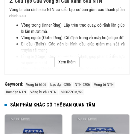
2. Cấu Tạo Của Vòng Bi Cầu Rãnh Sâu NTN
Vòng bi cầu rãnh sâu NTN có cấu tạo cơ bản gồm các thành phần
chính sau:
Vòng trong (Inner Ring): Lắp trên trục quay, có rãnh lăn giúp
bi lăn mượt mà.
Vòng ngoài (Outer Ring): Cố định trong vỏ máy hoặc bạc đỡ.
Bi cầu (Balls): Các viên bi hình cầu giúp giảm ma sát và
truyền tải trọng.
Lồng bi (Cage): Giữ các viên bi cố định, giúp phân bổ đều lực
Xem thêm
và giảm ma sát.
Nắp chắn (Shields) hoặc phớt chặn (Seals) (tùy loại): Bảo
vệ vòng bi khỏi bụi bẩn và chất lỏng.
Keyword:
Vòng bi 6206
bạc đạn 6206
NTN 6206
Vòng bi NTN
3. Đặc Điểm Nổi Bật
Bạc đạn NTN
Vòng bi cầu NTN
6206ZZCM/5K
Cấu trúc đơn giản, dễ lắp đặt.
Chịu tải tốt cả hướng tâm và dọc trục.
SẢN PHẨM KHÁC CÓ THỂ BẠN QUAN TÂM
Tốc độ quay cao, ma sát thấp, vận hành êm ái.
Độ bền cao, ít phải bảo trì.
Có nhiều phiên bản với nắp chắn bụi hoặc phớt chặn dầu.
4. Phân Loại Vòng Bi Cầu Rãnh Sâu NTN