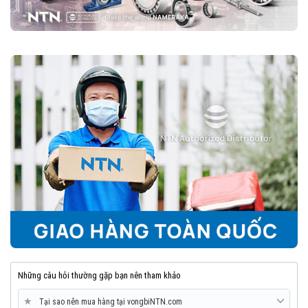
Vòng bi cầu rãnh sâu NTN là một trong những loại vòng bi đáng tin
cậy nhất trên thị trường, nhờ vào độ bền cao, vận hành êm ái và khả
năng chịu tải tốt. Với nhiều biến thể và kích thước đa dạng, chúng
phù hợp với hầu hết các ngành công nghiệp và cơ khí.
8. Mua vòng bi bạc đạn NTN chính hãng ở đâu?
Trên thị trường vòng bi bạc đạn NTN bị làm giả rất nhiều, để lựa
chọn mua đúng vòng bi NTN chính hãng Bạn nên lựa chọn
Đại lý uỷ
quyền NTN
để đảm nguồn gốc sản phẩm chính hãng. VOBICO
(
vongbiNTN.com
) là
Đại lý uỷ quyền vòng bi NTN chính hãng
tại Việt Nam
. Liên hệ ngay với chúng tôi nếu Bạn cần tư vấn loại
vòng bi NTN phù hợp với ứng dụng của mình.
Những câu hỏi thường gặp bạn nên tham khảo
★
Tại sao nên mua hàng tại vongbiNTN.com