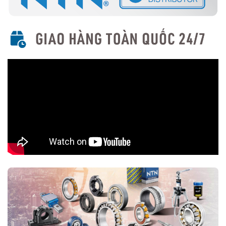
nước, bụi bẩn, phù hợp cho môi trường khắc nghiệt.
5. Ứng Dụng Của Vòng Bi Cầu Rãnh Sâu NTN
Với thiết kế linh hoạt và hiệu suất cao, vòng bi cầu rãnh sâu NTN
được sử dụng rộng rãi trong nhiều ngành công nghiệp, bao gồm:
Động cơ điện và quạt công nghiệp.
Máy công cụ và thiết bị cơ khí.
Ô tô, xe máy, hộp số và trục truyền động.
Thiết bị y tế và ngành công nghiệp thực phẩm.
Ngành hàng không và năng lượng tái tạo.
6. Cách Chọn Mua Vòng Bi Cầu Rãnh Sâu NTN
Xác định kích thước: Đo đường kính trong (d), đường kính
ngoài (D), độ dày (B) để chọn đúng loại.
Xác định loại phù hợp: Chọn có nắp chắn (ZZ), phớt chặn
dầu (LL) hay loại mở tùy theo điều kiện làm việc.
Chọn thương hiệu NTN chính hãng: Tránh hàng giả bằng cách
mua từ
Đại lý uỷ quyền NTN
7. Kết Luận