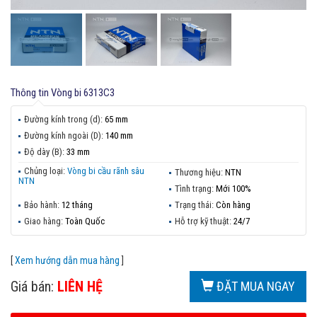
Thông tin
Vòng bi 6313C3
Đường kính trong (d):
65 mm
Đường kính ngoài (D):
140 mm
Độ dày (B):
33 mm
Chủng loại:
Vòng bi cầu rãnh sâu
Thương hiệu:
NTN
NTN
Tình trạng:
Mới 100%
Bảo hành:
12 tháng
Trạng thái:
Còn hàng
Giao hàng:
Toàn Quốc
Hỗ trợ kỹ thuật:
24/7
[
Xem hướng dẫn mua hàng
]
Giá bán:
LIÊN HỆ
ĐẶT MUA NGAY