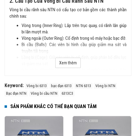
2. Cấu Tạo Của Vòng Bi Cầu Rãnh Sâu NTN
Vòng bi cầu rãnh sâu NTN có cấu tạo cơ bản gồm các thành phần
chính sau:
Vòng trong (Inner Ring): Lắp trên trục quay, có rãnh lăn giúp
bi lăn mượt mà.
Vòng ngoài (Outer Ring): Cố định trong vỏ máy hoặc bạc đỡ.
Bi cầu (Balls): Các viên bi hình cầu giúp giảm ma sát và
truyền tải trọng.
Lồng bi (Cage): Giữ các viên bi cố định, giúp phân bổ đều lực
Xem thêm
và giảm ma sát.
Nắp chắn (Shields) hoặc phớt chặn (Seals) (tùy loại): Bảo
vệ vòng bi khỏi bụi bẩn và chất lỏng.
Keyword:
Vòng bi 6313
bạc đạn 6313
NTN 6313
Vòng bi NTN
3. Đặc Điểm Nổi Bật
Bạc đạn NTN
Vòng bi cầu NTN
6313C3
Cấu trúc đơn giản, dễ lắp đặt.
Chịu tải tốt cả hướng tâm và dọc trục.
SẢN PHẨM KHÁC CÓ THỂ BẠN QUAN TÂM
Tốc độ quay cao, ma sát thấp, vận hành êm ái.
Độ bền cao, ít phải bảo trì.
Có nhiều phiên bản với nắp chắn bụi hoặc phớt chặn dầu.
4. Phân Loại Vòng Bi Cầu Rãnh Sâu NTN