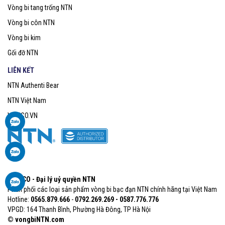
Vòng bi tang trống NTN
Vòng bi côn NTN
Vòng bi kim
Gối đỡ NTN
LIÊN KẾT
NTN Authenti Bear
NTN Việt Nam
VOBICO.VN
VOBICO - Đại lý uỷ quyền NTN
Phân phối các loại sản phẩm vòng bi bạc đạn NTN chính hãng tại Việt Nam
Hotline:
0565.879.666​
-
0792.269.269 - 0587.776.776
VPGD: 164 Thanh Bình, Phường Hà Đông, TP Hà Nội
© vongbiNTN.com