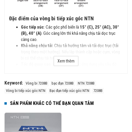
Đặc điểm của vòng bi tiếp xúc góc NTN
Góc tiếp xúc
: Các góc phổ biến là
15° (C), 25° (AC), 30°
(B), 40° (A)
. Góc càng lớn thì khả năng chịu tải dọc trục
càng cao.
Khả năng chịu tải
: Chịu tải hướng tâm và tải dọc trục (tải
trọng theo một hướng). Nếu lắp thành cặp hoặc cụm, vòng
bi có thể chịu tải hai hướng.
Xem thêm
Tốc độ quay cao
: Phù hợp cho các ứng dụng yêu cầu độ
chính xác cao và tốc độ lớn, như trục chính máy CNC, động
cơ điện.
Keyword:
Dạng bố trí
: Có thể lắp đơn hoặc lắp thành bộ đôi (DB -
Vòng bi 7208B
bạc đạn 7208B
NTN 7208B
lưng đối lưng, DF - mặt đối mặt, DT - nối tiếp).
Vòng bi tiếp xúc góc NTN
Bạc đạn tiếp xúc góc NTN
7208B
Vật liệu
: Có thể sử dụng thép cường độ cao hoặc gốm
(Hybrid Bearings) giúp giảm ma sát, tăng tuổi thọ.
SẢN PHẨM KHÁC CÓ THỂ BẠN QUAN TÂM
Các Loại vòng bi Tiếp Xúc Góc NTN
Vòng bi Tiếp Xúc Góc Một Dãy (Single Row Angular
Contact Ball Bearings)