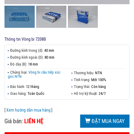
Thông tin
Vòng bi 7208B
Đường kính trong (d):
40 mm
Đường kính ngoài (D):
80 mm
Độ dày (B):
18 mm
Chủng loại:
Vòng bi cầu tiếp xúc
Thương hiệu:
NTN
góc NTN
Tình trạng:
Mới 100%
Bảo hành:
12 tháng
Trạng thái:
Còn hàng
Giao hàng:
Toàn Quốc
Hỗ trợ kỹ thuật:
24/7
[
Xem hướng dẫn mua hàng
]
Giá bán:
LIÊN HỆ
ĐẶT MUA NGAY