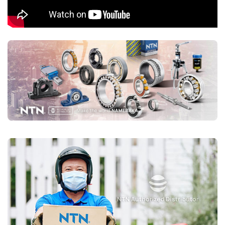
Si3N4)
Sử dụng bi gốm (Ceramic) giúp giảm trọng lượng, giảm ma
sát và chịu tốc độ rất cao.
Phù hợp với ứng dụng tốc độ cao như máy CNC, động cơ
tua-bin.
Mã sản phẩm phổ biến: 5S-79xx, 5S-70xx.
Ứng dụng của vòng bi tiếp xúc góc NTN
Máy CNC, trục chính (Spindle Bearings)
Động cơ điện, máy bơm
Máy móc công nghiệp, hộp số
Ô tô, xe máy (bánh trước, ly hợp, hộp số tự động)
Mua vòng bi tiếp xúc góc NTN chính hãng ở đâu?
Trên thị trường vòng bi bạc đạn NTN bị làm giả rất nhiều, để lựa
chọn mua đúng vòng bi NTN chính hãng Bạn nên lựa chọn
Đại lý uỷ
quyền NTN
để đảm nguồn gốc sản phẩm chính hãng. VOBICO
(
vongbiNTN.com
) là
Đại lý uỷ quyền vòng bi NTN chính hãng
tại Việt Nam
. Liên hệ ngay với chúng tôi nếu Bạn cần tư vấn loại
vòng bi NTN phù hợp với ứng dụng của mình.