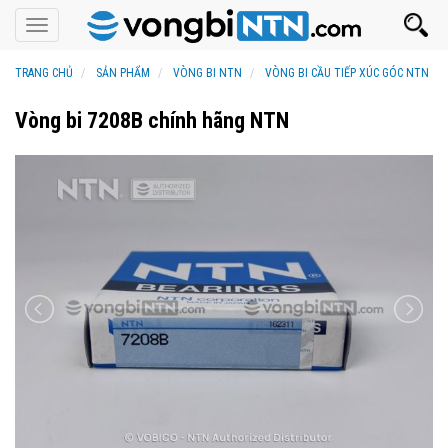
Toggle
navigation
TRANG CHỦ
SẢN PHẨM
VÒNG BI NTN
VÒNG BI CẦU TIẾP XÚC GÓC NTN
Vòng bi 7208B chính hãng NTN