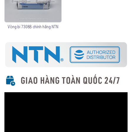
Chịu tải theo một hướng (cần lắp ghép theo cặp nếu chịu tải
hai hướng).
Góc tiếp xúc phổ biến: 15°, 25°, 30°, 40°.
Mã sản phẩm phổ biến:
Vòng bi 7308B chính hãng NTN
7000 series (tốc độ cao, chính xác cao)
7200 series (kích thước tiêu chuẩn)
7300 series (chịu tải lớn hơn)
Vòng bi Tiếp Xúc Góc Hai Dãy (Double Row Angular
Contact Ball Bearings)
Chịu tải cả hai hướng mà không cần lắp cặp.
Có cấu trúc tương tự như hai vòng bi một dãy lắp đối xứng.
Mã sản phẩm phổ biến: 3200, 3300 series.
Vòng bi Tiếp Xúc Góc Chính Xác Cao (High Precision
Bearings)
Dùng cho máy CNC, trục chính máy công cụ, động cơ tốc độ
cao.
Mã sản phẩm phổ biến: 5S-7000, 5S-7200 series.
Vòng bi Tiếp Xúc Góc Ổ Đũa (Hybrid Bearings - Bi Gốm