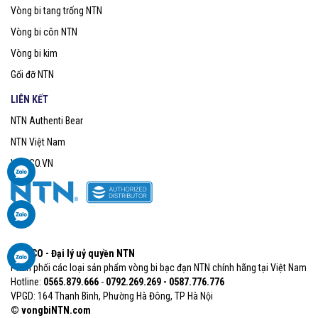
Vòng bi tang trống NTN
Vòng bi côn NTN
Vòng bi kim
Gối đỡ NTN
LIÊN KẾT
NTN Authenti Bear
NTN Việt Nam
VOBICO.VN
VOBICO - Đại lý uỷ quyền NTN
Phân phối các loại sản phẩm vòng bi bạc đạn NTN chính hãng tại Việt Nam
Hotline:
0565.879.666​
-
0792.269.269 - 0587.776.776
VPGD: 164 Thanh Bình, Phường Hà Đông, TP Hà Nội
© vongbiNTN.com