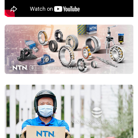
Si3N4)
Sử dụng bi gốm (Ceramic) giúp giảm trọng lượng, giảm ma
sát và chịu tốc độ rất cao.
Phù hợp với ứng dụng tốc độ cao như máy CNC, động cơ
tua-bin.
Mã sản phẩm phổ biến: 5S-79xx, 5S-70xx.
Ứng dụng của vòng bi tiếp xúc góc NTN
Máy CNC, trục chính (Spindle Bearings)
Động cơ điện, máy bơm
Máy móc công nghiệp, hộp số
Ô tô, xe máy (bánh trước, ly hợp, hộp số tự động)
Mua vòng bi tiếp xúc góc NTN chính hãng ở đâu?
Trên thị trường vòng bi bạc đạn NTN bị làm giả rất nhiều, để lựa
chọn mua đúng vòng bi NTN chính hãng Bạn nên lựa chọn
Đại lý uỷ
quyền NTN
để đảm nguồn gốc sản phẩm chính hãng. VOBICO
(
vongbiNTN.com
) là
Đại lý uỷ quyền vòng bi NTN chính hãng
tại Việt Nam
. Liên hệ ngay với chúng tôi nếu Bạn cần tư vấn loại
vòng bi NTN phù hợp với ứng dụng của mình.