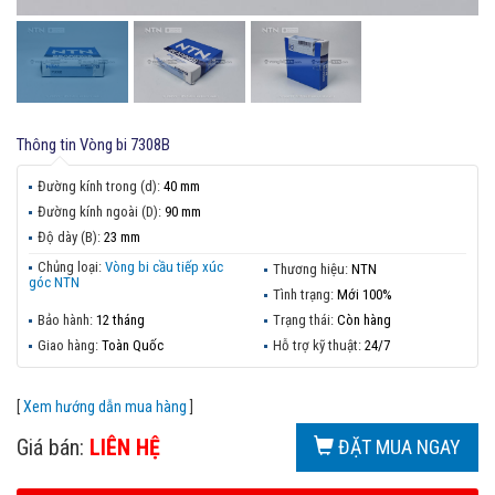
Thông tin
Vòng bi 7308B
Đường kính trong (d):
40 mm
Đường kính ngoài (D):
90 mm
Độ dày (B):
23 mm
Chủng loại:
Vòng bi cầu tiếp xúc
Thương hiệu:
NTN
góc NTN
Tình trạng:
Mới 100%
Bảo hành:
12 tháng
Trạng thái:
Còn hàng
Giao hàng:
Toàn Quốc
Hỗ trợ kỹ thuật:
24/7
[
Xem hướng dẫn mua hàng
]
Giá bán:
LIÊN HỆ
ĐẶT MUA NGAY