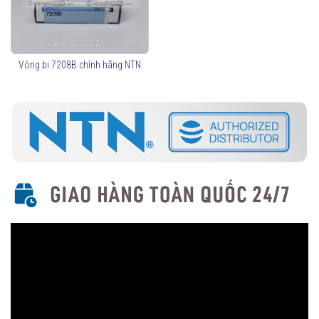
Chịu tải theo một hướng (cần lắp ghép theo cặp nếu chịu tải
hai hướng).
Góc tiếp xúc phổ biến: 15°, 25°, 30°, 40°.
Mã sản phẩm phổ biến:
Vòng bi 7208B chính hãng NTN
7000 series (tốc độ cao, chính xác cao)
7200 series (kích thước tiêu chuẩn)
7300 series (chịu tải lớn hơn)
Vòng bi Tiếp Xúc Góc Hai Dãy (Double Row Angular
Contact Ball Bearings)
Chịu tải cả hai hướng mà không cần lắp cặp.
Có cấu trúc tương tự như hai vòng bi một dãy lắp đối xứng.
Mã sản phẩm phổ biến: 3200, 3300 series.
Vòng bi Tiếp Xúc Góc Chính Xác Cao (High Precision
Bearings)
Dùng cho máy CNC, trục chính máy công cụ, động cơ tốc độ
cao.
Mã sản phẩm phổ biến: 5S-7000, 5S-7200 series.
Vòng bi Tiếp Xúc Góc Ổ Đũa (Hybrid Bearings - Bi Gốm