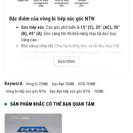
Đặc điểm của vòng bi tiếp xúc góc NTN
Góc tiếp xúc
: Các góc phổ biến là
15° (C), 25° (AC), 30°
(B), 40° (A)
. Góc càng lớn thì khả năng chịu tải dọc trục
càng cao.
Khả năng chịu tải
: Chịu tải hướng tâm và tải dọc trục (tải
trọng theo một hướng). Nếu lắp thành cặp hoặc cụm, vòng
bi có thể chịu tải hai hướng.
Xem thêm
Tốc độ quay cao
: Phù hợp cho các ứng dụng yêu cầu độ
chính xác cao và tốc độ lớn, như trục chính máy CNC, động
cơ điện.
Keyword:
Dạng bố trí
: Có thể lắp đơn hoặc lắp thành bộ đôi (DB -
Vòng bi 7308B
bạc đạn 7308B
NTN 7308B
lưng đối lưng, DF - mặt đối mặt, DT - nối tiếp).
Vòng bi tiếp xúc góc NTN
Bạc đạn tiếp xúc góc NTN
7308B
Vật liệu
: Có thể sử dụng thép cường độ cao hoặc gốm
(Hybrid Bearings) giúp giảm ma sát, tăng tuổi thọ.
SẢN PHẨM KHÁC CÓ THỂ BẠN QUAN TÂM
Các Loại vòng bi Tiếp Xúc Góc NTN
Vòng bi Tiếp Xúc Góc Một Dãy (Single Row Angular
Contact Ball Bearings)