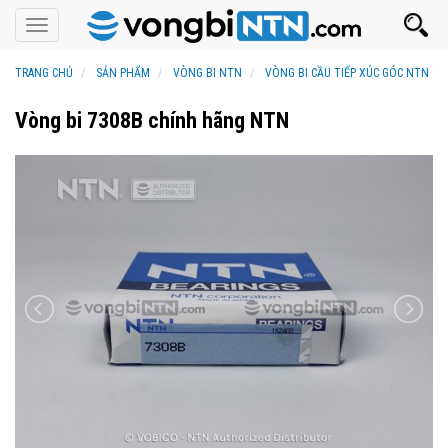
Toggle
navigation
TRANG CHỦ
SẢN PHẨM
VÒNG BI NTN
VÒNG BI CẦU TIẾP XÚC GÓC NTN
Vòng bi 7308B chính hãng NTN