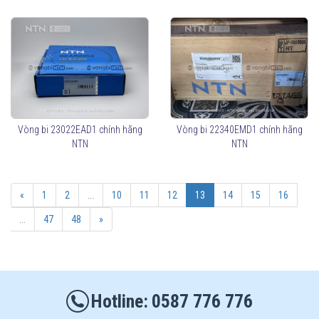
Vòng bi 23022EAD1 chính hãng
Vòng bi 22340EMD1 chính hãng
NTN
NTN
«
1
2
...
10
11
12
13
14
15
16
...
47
48
»
0587 776 776