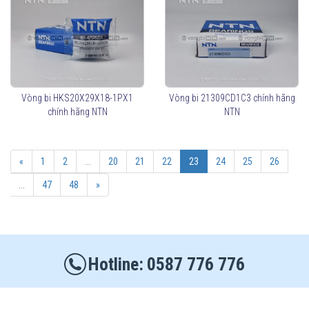
Vòng bi HKS20X29X18-1PX1
Vòng bi 21309CD1C3 chính hãng
chính hãng NTN
NTN
«
1
2
...
20
21
22
23
24
25
26
...
47
48
»
0587 776 776