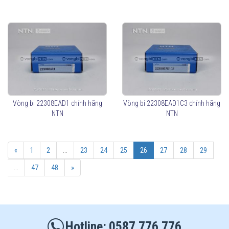
Vòng bi 22308EAD1 chính hãng
Vòng bi 22308EAD1C3 chính hãng
NTN
NTN
«
1
2
...
23
24
25
26
27
28
29
...
47
48
»
0587 776 776