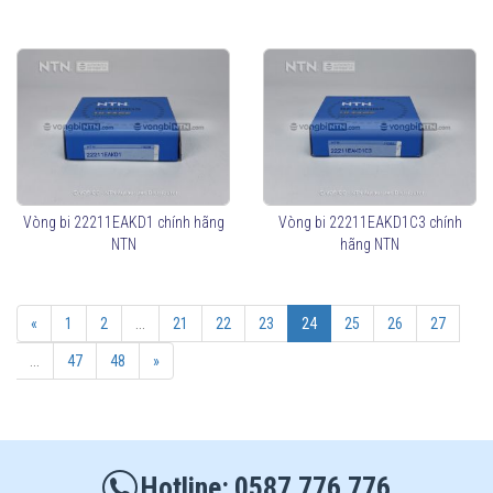
Vòng bi 22211EAKD1 chính hãng
Vòng bi 22211EAKD1C3 chính
NTN
hãng NTN
«
1
2
...
21
22
23
24
25
26
27
...
47
48
»
0587 776 776