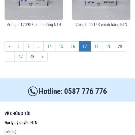
Vòng bi 1209SK chính hãng NTN
Vòng bi 1216S chính hãng NTN
«
1
2
...
14
15
16
17
18
19
20
...
47
48
»
0587 776 776
VỀ CHÚNG TÔI
Đại lý uỷ quyền NTN
Liên hệ